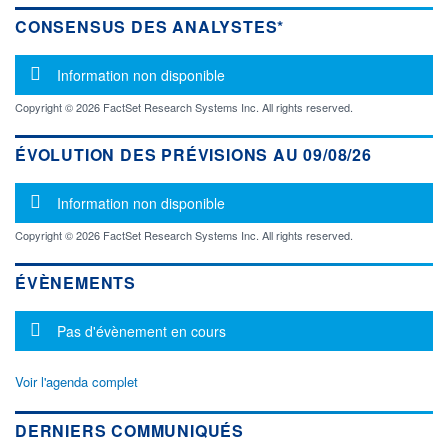
CONSENSUS DES ANALYSTES*
Message d'information
Information non disponible
Copyright © 2026 FactSet Research Systems Inc. All rights reserved.
ÉVOLUTION DES PRÉVISIONS AU 09/08/26
Message d'information
Information non disponible
Copyright © 2026 FactSet Research Systems Inc. All rights reserved.
ÉVÈNEMENTS
Message d'information
Pas d'évènement en cours
Voir l'agenda complet
DERNIERS COMMUNIQUÉS