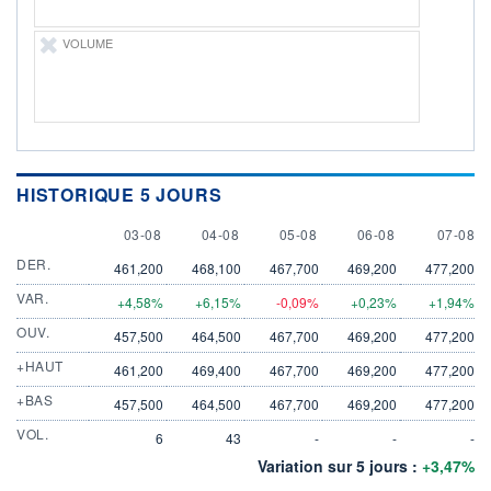
VOLUME
HISTORIQUE 5 JOURS
3 AUGUST
4 AUGUST
5 AUGUST
6 AUGUST
7 AUGU
03-08
04-08
05-08
06-08
07-08
DER.
461,200
468,100
467,700
469,200
477,200
VAR.
+4,58%
+6,15%
-0,09%
+0,23%
+1,94%
OUV.
457,500
464,500
467,700
469,200
477,200
+HAUT
461,200
469,400
467,700
469,200
477,200
+BAS
457,500
464,500
467,700
469,200
477,200
VOL.
6
43
-
-
-
Variation sur 5 jours :
+3,47%