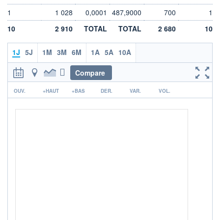
DIVIDENDE
0,00 EUR
-
1
1 028
0,0001
487,9000
700
1
PROCHAIN
10
2 910
TOTAL
TOTAL
2 680
10
DIVIDENDE
-
1J
5J
1M
3M
6M
1A
5A
10A
ÉLIGIBILITÉ
Non éligible
Boursobank
Compare
r
+ PORTEFEUILLE
+ LISTE
OUV.
+HAUT
+BAS
DER.
VAR.
VOL.