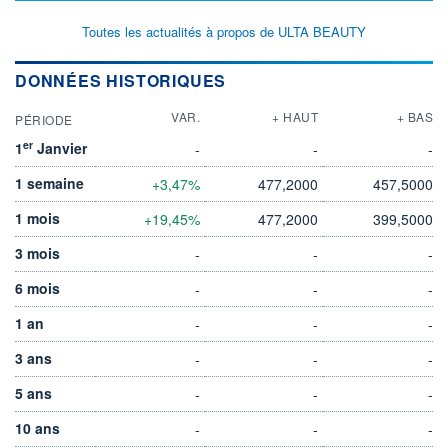
Toutes les actualités à propos de ULTA BEAUTY
DONNÉES HISTORIQUES
VAR.
+ HAUT
+ BAS
PÉRIODE
er
1
Janvier
-
-
-
1 semaine
+3,47%
477,2000
457,5000
1 mois
+19,45%
477,2000
399,5000
3 mois
-
-
-
6 mois
-
-
-
1 an
-
-
-
3 ans
-
-
-
5 ans
-
-
-
10 ans
-
-
-