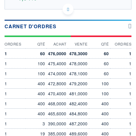
US90384S3031 34U
DONNÉES TEMPS DIFFÉRÉ
Politique d'exécution
CARNET D'ORDRES
Cotation sur les autres places
OUVERTURE
CLÔTURE VEILLE
ORDRES
QTÉ
ACHAT
VENTE
QTÉ
ORDRES
477,2000
468,1000
+ HAUT
+ BAS
1
60
476,0000
478,3000
60
1
477,2000
477,2000
1
100
475,4000
478,0000
60
1
VOLUME
CAPITAL ÉCHANGÉ
0
0,00%
1
100
474,0000
478,1000
60
1
VALORISATION
DERNIER ÉCHANGE
1
400
472,8000
479,2000
100
1
20 514 MEUR
07.08.26 / 17:35:59
1
400
470,4000
481,0000
100
1
LIMITE À LA
LIMITE À LA
BAISSE
HAUSSE
0,0000
0,0000
1
400
468,0000
482,4000
400
1
RENDEMENT
PER ESTIMÉ
1
400
465,6000
484,8000
400
1
ESTIMÉ 2026
2026
-
-
1
3
390,0000
487,2000
400
1
DERNIER
DATE
1
19
385,0000
489,6000
400
1
DIVIDENDE
DERNIER