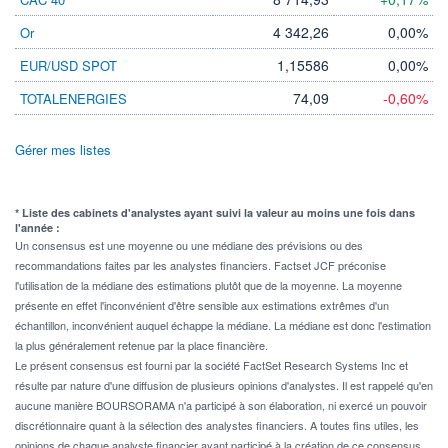
4 342,26
0,00%
Or
1,15586
0,00%
EUR/USD SPOT
74,09
-0,60%
TOTALENERGIES
Gérer mes listes
* Liste des cabinets d'analystes ayant suivi la valeur au moins une fois dans
l'année :
Un consensus est une moyenne ou une médiane des prévisions ou des
recommandations faites par les analystes financiers. Factset JCF préconise
l'utilisation de la médiane des estimations plutôt que de la moyenne. La moyenne
présente en effet l'inconvénient d'être sensible aux estimations extrêmes d'un
échantillon, inconvénient auquel échappe la médiane. La médiane est donc l'estimation
la plus généralement retenue par la place financière.
Le présent consensus est fourni par la société FactSet Research Systems Inc et
résulte par nature d'une diffusion de plusieurs opinions d'analystes. Il est rappelé qu'en
aucune manière BOURSORAMA n'a participé à son élaboration, ni exercé un pouvoir
discrétionnaire quant à la sélection des analystes financiers. A toutes fins utiles, les
opinions de chaque analyste financier ayant participé à la création de ce consensus