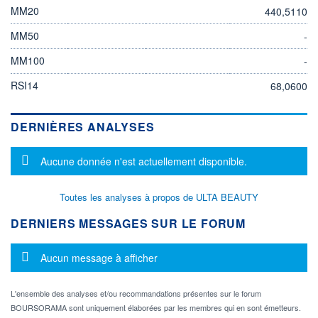
MM20
440,5110
MM50
-
MM100
-
RSI14
68,0600
DERNIÈRES ANALYSES
Message d'information
Aucune donnée n'est actuellement disponible.
Toutes les analyses à propos de ULTA BEAUTY
DERNIERS MESSAGES SUR LE FORUM
Message d'information
Aucun message à afficher
L'ensemble des analyses et/ou recommandations présentes sur le forum
BOURSORAMA sont uniquement élaborées par les membres qui en sont émetteurs.