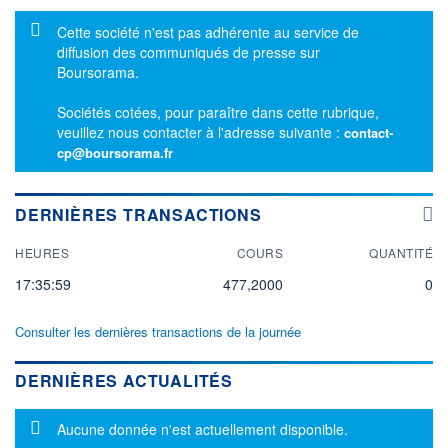
Message d'information
Cette société n'est pas adhérente au service de
diffusion des communiqués de presse sur
Boursorama.
Sociétés cotées, pour paraître dans cette rubrique,
veuillez nous contacter à l'adresse suivante :
contact-
cp@boursorama.fr
DERNIÈRES TRANSACTIONS
HEURES
COURS
QUANTITÉ
17:35:59
477,2000
0
Consulter les dernières transactions de la journée
DERNIÈRES ACTUALITÉS
Message d'information
Aucune donnée n'est actuellement disponible.