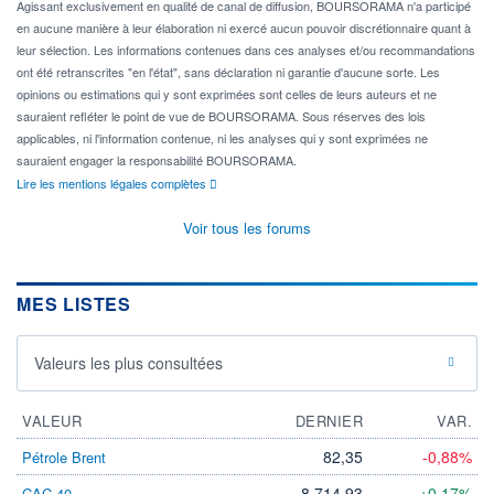
Agissant exclusivement en qualité de canal de diffusion, BOURSORAMA n'a participé
en aucune manière à leur élaboration ni exercé aucun pouvoir discrétionnaire quant à
leur sélection. Les informations contenues dans ces analyses et/ou recommandations
ont été retranscrites "en l'état", sans déclaration ni garantie d'aucune sorte. Les
opinions ou estimations qui y sont exprimées sont celles de leurs auteurs et ne
sauraient refléter le point de vue de BOURSORAMA. Sous réserves des lois
applicables, ni l'information contenue, ni les analyses qui y sont exprimées ne
sauraient engager la responsabilité BOURSORAMA.
Lire les mentions légales complètes
Voir tous les forums
MES LISTES
Valeurs les plus consultées
VALEUR
DERNIER
VAR.
82,35
-0,88%
Pétrole Brent
8 714,93
+0,17%
CAC 40