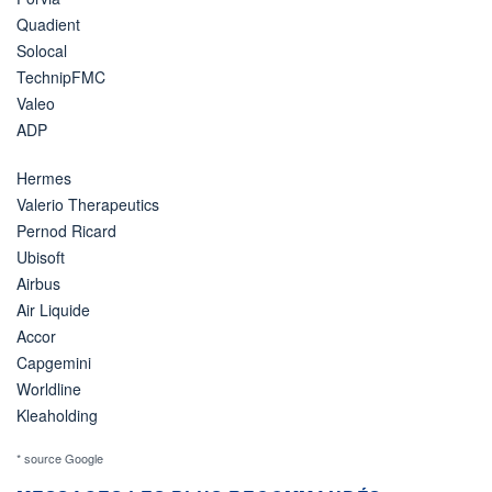
Quadient
Solocal
TechnipFMC
Valeo
ADP
Hermes
Valerio Therapeutics
Pernod Ricard
Ubisoft
Airbus
Air Liquide
Accor
Capgemini
Worldline
Kleaholding
* source Google