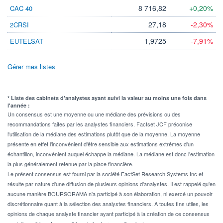
8 716,82
+0,20%
CAC 40
27,18
-2,30%
2CRSI
1,9725
-7,91%
EUTELSAT
Gérer mes listes
* Liste des cabinets d'analystes ayant suivi la valeur au moins une fois dans
l'année :
Un consensus est une moyenne ou une médiane des prévisions ou des
recommandations faites par les analystes financiers. Factset JCF préconise
l'utilisation de la médiane des estimations plutôt que de la moyenne. La moyenne
présente en effet l'inconvénient d'être sensible aux estimations extrêmes d'un
échantillon, inconvénient auquel échappe la médiane. La médiane est donc l'estimation
la plus généralement retenue par la place financière.
Le présent consensus est fourni par la société FactSet Research Systems Inc et
résulte par nature d'une diffusion de plusieurs opinions d'analystes. Il est rappelé qu'en
aucune manière BOURSORAMA n'a participé à son élaboration, ni exercé un pouvoir
discrétionnaire quant à la sélection des analystes financiers. A toutes fins utiles, les
opinions de chaque analyste financier ayant participé à la création de ce consensus