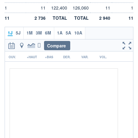
DIVIDENDE
0,00 EUR
-
1
11
122,400
126,060
11
1
PROCHAIN
11
2 736
TOTAL
TOTAL
2 940
11
DIVIDENDE
-
1J
5J
1M
3M
6M
1A
5A
10A
ÉLIGIBILITÉ
Non éligible
Boursobank
Compare
r
+ PORTEFEUILLE
+ LISTE
OUV.
+HAUT
+BAS
DER.
VAR.
VOL.