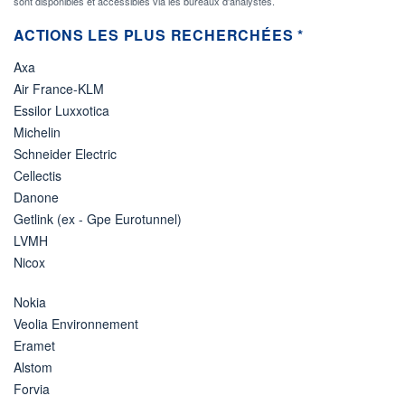
sont disponibles et accessibles via les bureaux d'analystes.
ACTIONS LES PLUS RECHERCHÉES *
Axa
Air France-KLM
Essilor Luxxotica
Michelin
Schneider Electric
Cellectis
Danone
Getlink (ex - Gpe Eurotunnel)
LVMH
Nicox
Nokia
Veolia Environnement
Eramet
Alstom
Forvia