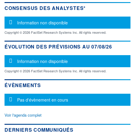
CONSENSUS DES ANALYSTES*
Message d'information
Information non disponible
Copyright © 2026 FactSet Research Systems Inc. All rights reserved.
ÉVOLUTION DES PRÉVISIONS AU 07/08/26
Message d'information
Information non disponible
Copyright © 2026 FactSet Research Systems Inc. All rights reserved.
ÉVÈNEMENTS
Message d'information
Pas d'évènement en cours
Voir l'agenda complet
DERNIERS COMMUNIQUÉS