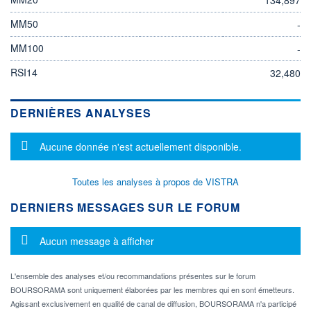
MM50
-
MM100
-
RSI14
32,480
DERNIÈRES ANALYSES
Message d'information
Aucune donnée n'est actuellement disponible.
Toutes les analyses à propos de VISTRA
DERNIERS MESSAGES SUR LE FORUM
Message d'information
Aucun message à afficher
L'ensemble des analyses et/ou recommandations présentes sur le forum
BOURSORAMA sont uniquement élaborées par les membres qui en sont émetteurs.
Agissant exclusivement en qualité de canal de diffusion, BOURSORAMA n'a participé