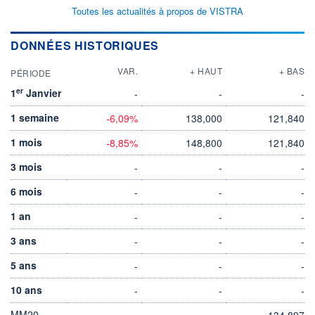
Toutes les actualités à propos de VISTRA
DONNÉES HISTORIQUES
VAR.
+ HAUT
+ BAS
PÉRIODE
er
1
Janvier
-
-
-
1 semaine
-6,09%
138,000
121,840
1 mois
-8,85%
148,800
121,840
3 mois
-
-
-
6 mois
-
-
-
1 an
-
-
-
3 ans
-
-
-
5 ans
-
-
-
10 ans
-
-
-
MM20
134,897