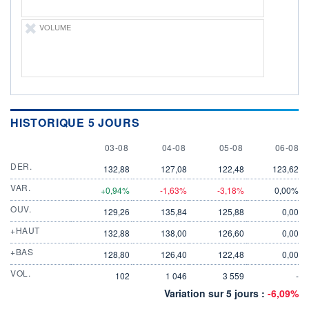
VOLUME
HISTORIQUE 5 JOURS
3 AUGUST
4 AUGUST
5 AUGUST
6 AUGU
03-08
04-08
05-08
06-08
DER.
132,88
127,08
122,48
123,62
VAR.
+0,94%
-1,63%
-3,18%
0,00%
OUV.
129,26
135,84
125,88
0,00
+HAUT
132,88
138,00
126,60
0,00
+BAS
128,80
126,40
122,48
0,00
VOL.
102
1 046
3 559
-
Variation sur 5 jours :
-6,09%