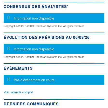
CONSENSUS DES ANALYSTES*
Message d'information
Information non disponible
Copyright © 2026 FactSet Research Systems Inc. All rights reserved.
ÉVOLUTION DES PRÉVISIONS AU 06/08/26
Message d'information
Information non disponible
Copyright © 2026 FactSet Research Systems Inc. All rights reserved.
ÉVÈNEMENTS
Message d'information
Pas d'évènement en cours
Voir l'agenda complet
DERNIERS COMMUNIQUÉS