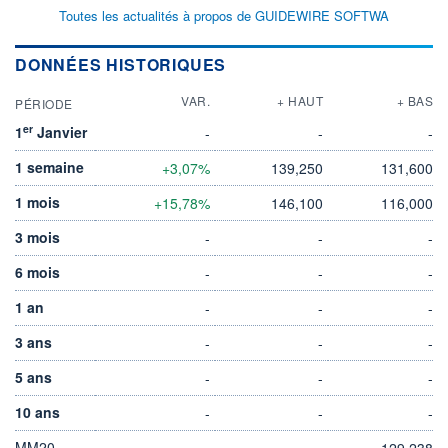
Toutes les actualités à propos de GUIDEWIRE SOFTWA
DONNÉES HISTORIQUES
VAR.
+ HAUT
+ BAS
PÉRIODE
er
1
Janvier
-
-
-
1 semaine
+3,07%
139,250
131,600
1 mois
+15,78%
146,100
116,000
3 mois
-
-
-
6 mois
-
-
-
1 an
-
-
-
3 ans
-
-
-
5 ans
-
-
-
10 ans
-
-
-
MM20
129,238