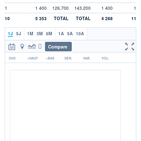
DIVIDENDE
0,00 EUR
-
1
1 400
126,700
143,200
1 400
1
PROCHAIN
10
5 353
TOTAL
TOTAL
4 288
11
DIVIDENDE
-
1J
5J
1M
3M
6M
1A
5A
10A
ÉLIGIBILITÉ
Non éligible
Boursobank
Compare
r
+ PORTEFEUILLE
+ LISTE
OUV.
+HAUT
+BAS
DER.
VAR.
VOL.