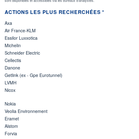
sont disponibles et accessibles via les bureaux d'analystes.
ACTIONS LES PLUS RECHERCHÉES *
Axa
Air France-KLM
Essilor Luxxotica
Michelin
Schneider Electric
Cellectis
Danone
Getlink (ex - Gpe Eurotunnel)
LVMH
Nicox
Nokia
Veolia Environnement
Eramet
Alstom
Forvia