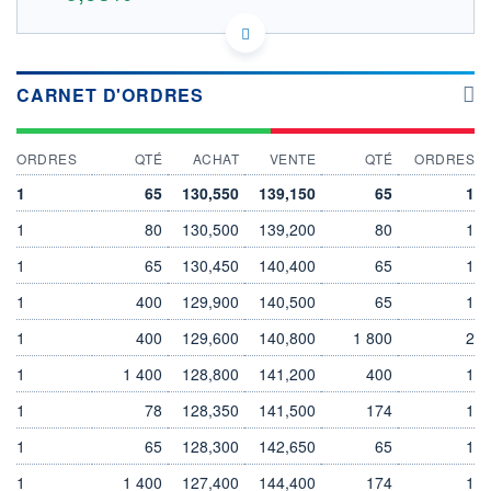
US40171V1008 0GS
DONNÉES TEMPS DIFFÉRÉ
Politique d'exécution
CARNET D'ORDRES
Cotation sur les autres places
OUVERTURE
CLÔTURE VEILLE
ORDRES
QTÉ
ACHAT
VENTE
QTÉ
ORDRES
0,000
136,250
+ HAUT
+ BAS
1
65
130,550
139,150
65
1
0,000
0,000
1
80
130,500
139,200
80
1
VOLUME
CAPITAL ÉCHANGÉ
0
0,00%
1
65
130,450
140,400
65
1
VALORISATION
DERNIER ÉCHANGE
1
400
129,900
140,500
65
1
11 452 MEUR
05.08.26 / 17:35:43
1
400
129,600
140,800
1 800
2
LIMITE À LA
LIMITE À LA
BAISSE
HAUSSE
0,000
0,000
1
1 400
128,800
141,200
400
1
RENDEMENT
PER ESTIMÉ
1
78
128,350
141,500
174
1
ESTIMÉ 2026
2026
-
-
1
65
128,300
142,650
65
1
DERNIER
DATE
1
1 400
127,400
144,400
174
1
DIVIDENDE
DERNIER