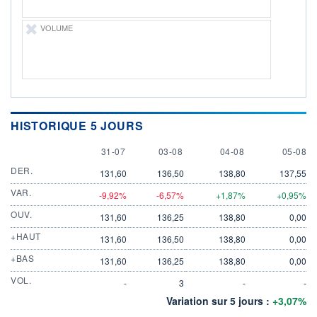
VOLUME
HISTORIQUE 5 JOURS
31 JULY
3 AUGUST
4 AUGUST
5 AUGU
31-07
03-08
04-08
05-08
DER.
131,60
136,50
138,80
137,55
VAR.
-9,92%
-6,57%
+1,87%
+0,95%
OUV.
131,60
136,25
138,80
0,00
+HAUT
131,60
136,50
138,80
0,00
+BAS
131,60
136,25
138,80
0,00
VOL.
-
3
-
-
Variation sur 5 jours :
+3,07%