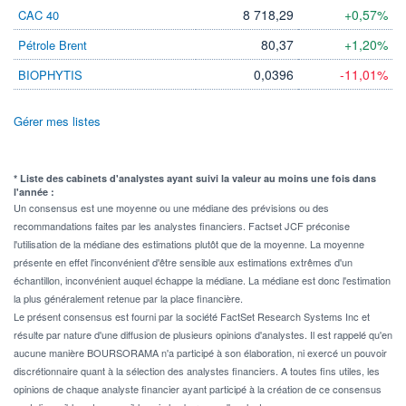
8 718,29
+0,57%
CAC 40
80,37
+1,20%
Pétrole Brent
0,0396
-11,01%
BIOPHYTIS
Gérer mes listes
* Liste des cabinets d'analystes ayant suivi la valeur au moins une fois dans
l'année :
Un consensus est une moyenne ou une médiane des prévisions ou des
recommandations faites par les analystes financiers. Factset JCF préconise
l'utilisation de la médiane des estimations plutôt que de la moyenne. La moyenne
présente en effet l'inconvénient d'être sensible aux estimations extrêmes d'un
échantillon, inconvénient auquel échappe la médiane. La médiane est donc l'estimation
la plus généralement retenue par la place financière.
Le présent consensus est fourni par la société FactSet Research Systems Inc et
résulte par nature d'une diffusion de plusieurs opinions d'analystes. Il est rappelé qu'en
aucune manière BOURSORAMA n'a participé à son élaboration, ni exercé un pouvoir
discrétionnaire quant à la sélection des analystes financiers. A toutes fins utiles, les
opinions de chaque analyste financier ayant participé à la création de ce consensus