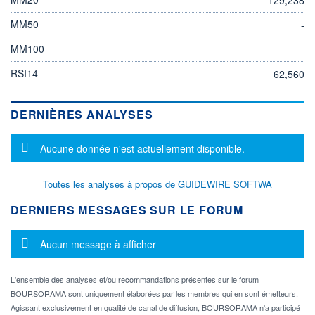
MM50
-
MM100
-
RSI14
62,560
DERNIÈRES ANALYSES
Message d'information
Aucune donnée n'est actuellement disponible.
Toutes les analyses à propos de GUIDEWIRE SOFTWA
DERNIERS MESSAGES SUR LE FORUM
Message d'information
Aucun message à afficher
L'ensemble des analyses et/ou recommandations présentes sur le forum
BOURSORAMA sont uniquement élaborées par les membres qui en sont émetteurs.
Agissant exclusivement en qualité de canal de diffusion, BOURSORAMA n'a participé