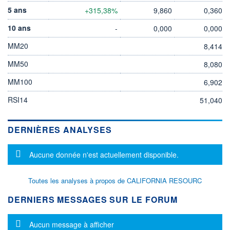
5 ans
+315,38%
9,860
0,360
10 ans
-
0,000
0,000
MM20
8,414
MM50
8,080
MM100
6,902
RSI14
51,040
DERNIÈRES ANALYSES
Message d'information
Aucune donnée n'est actuellement disponible.
Toutes les analyses à propos de CALIFORNIA RESOURC
DERNIERS MESSAGES SUR LE FORUM
Message d'information
Aucun message à afficher