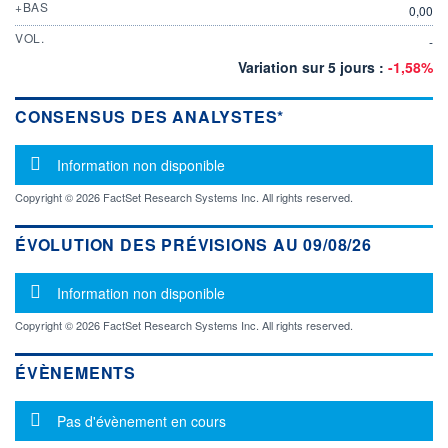
+BAS
0,00
VOL.
-
Variation sur 5 jours :
-1,58%
CONSENSUS DES ANALYSTES*
Message d'information
Information non disponible
Copyright © 2026 FactSet Research Systems Inc. All rights reserved.
ÉVOLUTION DES PRÉVISIONS AU 09/08/26
Message d'information
Information non disponible
Copyright © 2026 FactSet Research Systems Inc. All rights reserved.
ÉVÈNEMENTS
Message d'information
Pas d'évènement en cours