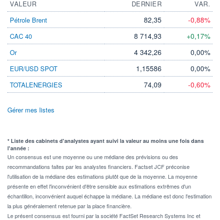
VALEUR
DERNIER
VAR.
82,35
-0,88%
Pétrole Brent
8 714,93
+0,17%
CAC 40
4 342,26
0,00%
Or
1,15586
0,00%
EUR/USD SPOT
74,09
-0,60%
TOTALENERGIES
Gérer mes listes
* Liste des cabinets d'analystes ayant suivi la valeur au moins une fois dans
l'année :
Un consensus est une moyenne ou une médiane des prévisions ou des
recommandations faites par les analystes financiers. Factset JCF préconise
l'utilisation de la médiane des estimations plutôt que de la moyenne. La moyenne
présente en effet l'inconvénient d'être sensible aux estimations extrêmes d'un
échantillon, inconvénient auquel échappe la médiane. La médiane est donc l'estimation
la plus généralement retenue par la place financière.
Le présent consensus est fourni par la société FactSet Research Systems Inc et