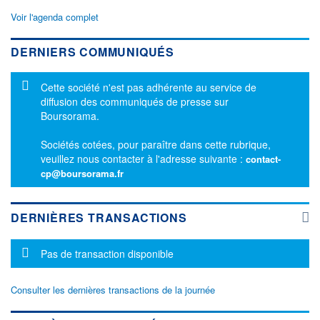
Voir l'agenda complet
DERNIERS COMMUNIQUÉS
Message d'information
Cette société n'est pas adhérente au service de
diffusion des communiqués de presse sur
Boursorama.
Sociétés cotées, pour paraître dans cette rubrique,
veuillez nous contacter à l'adresse suivante :
contact-
cp@boursorama.fr
DERNIÈRES TRANSACTIONS
Message d'information
Pas de transaction disponible
Consulter les dernières transactions de la journée