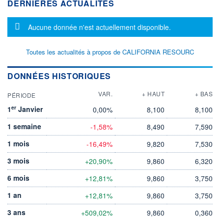
DERNIÈRES ACTUALITÉS
Message d'information
Aucune donnée n'est actuellement disponible.
Toutes les actualités à propos de CALIFORNIA RESOURC
DONNÉES HISTORIQUES
VAR.
+ HAUT
+ BAS
PÉRIODE
er
1
Janvier
0,00%
8,100
8,100
1 semaine
-1,58%
8,490
7,590
1 mois
-16,49%
9,820
7,530
3 mois
+20,90%
9,860
6,320
6 mois
+12,81%
9,860
3,750
1 an
+12,81%
9,860
3,750
3 ans
+509,02%
9,860
0,360