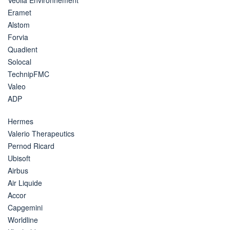
Eramet
Alstom
Forvia
Quadient
Solocal
TechnipFMC
Valeo
ADP
Hermes
Valerio Therapeutics
Pernod Ricard
Ubisoft
Airbus
Air Liquide
Accor
Capgemini
Worldline