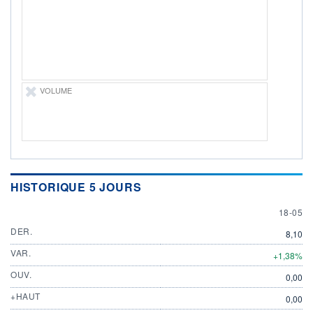
ÉLIGIBILITÉ
Non éligible
Boursobank
+ PORTEFEUILLE
+ LISTE
VOLUME
HISTORIQUE 5 JOURS
18 MAY
18-05
DER.
8,10
VAR.
+1,38%
OUV.
0,00
+HAUT
0,00