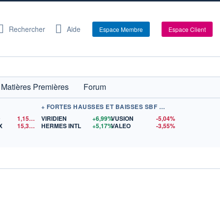
Rechercher
Aide
Espace Membre
Espace Client
Matières Premières
Forum
+ FORTES HAUSSES ET BAISSES SBF 120
D
1,1524
$US
VIRIDIEN
+6,99%
VUSION
-5,04%
X
15,36
$US
HERMES INTL
+5,17%
VALEO
-3,55%