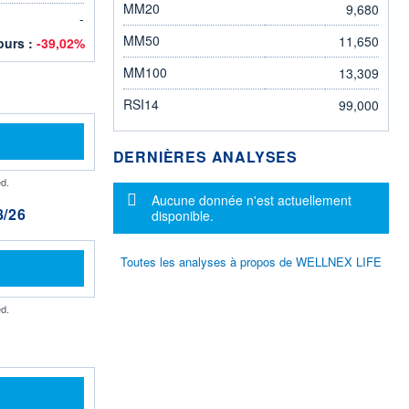
MM20
9,680
-
MM50
11,650
jours :
-39,02%
MM100
13,309
RSI14
99,000
DERNIÈRES ANALYSES
d.
Message d'information
Aucune donnée n'est actuellement
/26
disponible.
Toutes les analyses à propos de WELLNEX LIFE
d.