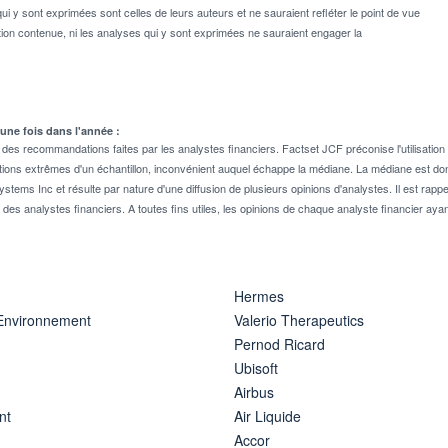
ui y sont exprimées sont celles de leurs auteurs et ne sauraient refléter le point de vue
on contenue, ni les analyses qui y sont exprimées ne sauraient engager la
 une fois dans l'année :
 recommandations faites par les analystes financiers. Factset JCF préconise l'utilisation 
tions extrêmes d'un échantillon, inconvénient auquel échappe la médiane. La médiane est donc
stems Inc et résulte par nature d'une diffusion de plusieurs opinions d'analystes. Il est 
n des analystes financiers. A toutes fins utiles, les opinions de chaque analyste financier aya
Hermes
 Environnement
Valerio Therapeutics
Pernod Ricard
Ubisoft
Airbus
nt
Air Liquide
Accor