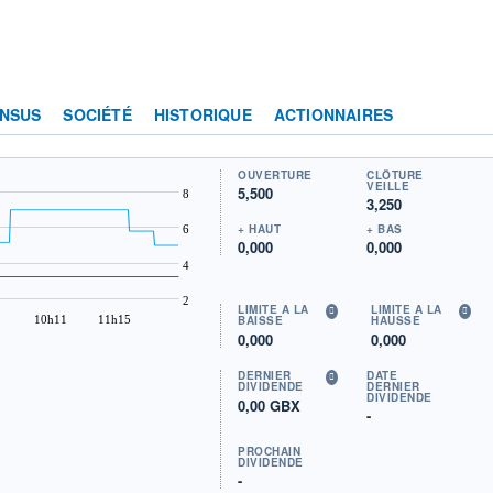
NSUS
SOCIÉTÉ
HISTORIQUE
ACTIONNAIRES
OUVERTURE
CLÔTURE
VEILLE
5,500
8
3,250
+ HAUT
+ BAS
6
0,000
0,000
4
2
LIMITE À LA
LIMITE À LA
10h11
11h15
BAISSE
HAUSSE
0,000
0,000
DERNIER
DATE
DIVIDENDE
DERNIER
DIVIDENDE
0,00 GBX
-
PROCHAIN
DIVIDENDE
-