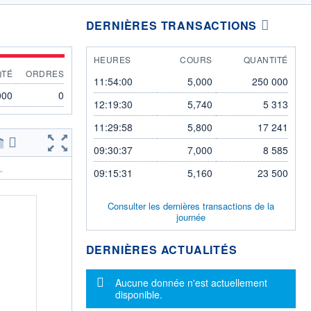
DERNIÈRES TRANSACTIONS
HEURES
COURS
QUANTITÉ
QTÉ
ORDRES
11:54:00
5,000
250 000
000
0
12:19:30
5,740
5 313
11:29:58
5,800
17 241
09:30:37
7,000
8 585
.
09:15:31
5,160
23 500
Consulter les dernières transactions de la
journée
DERNIÈRES ACTUALITÉS
Message d'information
Aucune donnée n'est actuellement
disponible.