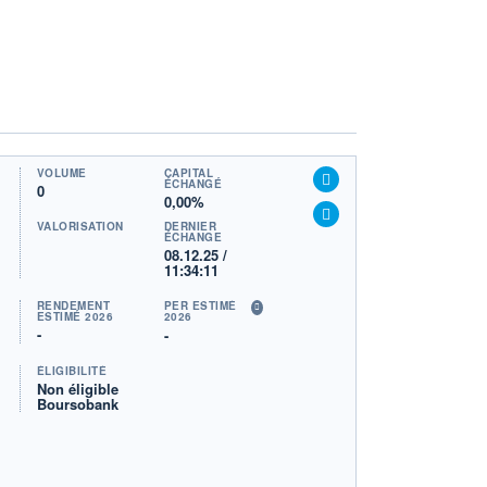
VOLUME
CAPITAL
ÉCHANGÉ
0
0,00%
VALORISATION
DERNIER
ÉCHANGE
08.12.25 /
11:34:11
RENDEMENT
PER ESTIMÉ
ESTIMÉ 2026
2026
-
-
ÉLIGIBILITÉ
Non éligible
Boursobank