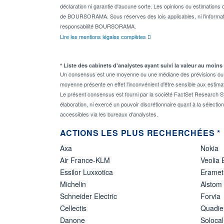
déclaration ni garantie d'aucune sorte. Les opinions ou estimations q
de BOURSORAMA. Sous réserves des lois applicables, ni l'informati
responsabilité BOURSORAMA.
Lire les mentions légales complètes
* Liste des cabinets d'analystes ayant suivi la valeur au moins
Un consensus est une moyenne ou une médiane des prévisions ou des
moyenne présente en effet l'inconvénient d'être sensible aux estima
Le présent consensus est fourni par la société FactSet Research Sy
élaboration, ni exercé un pouvoir discrétionnaire quant à la sélectio
accessibles via les bureaux d'analystes.
ACTIONS LES PLUS RECHERCHÉES *
Axa
Nokia
Air France-KLM
Veolia
Essilor Luxxotica
Eramet
Michelin
Alstom
Schneider Electric
Forvia
Cellectis
Quadie
Danone
Solocal