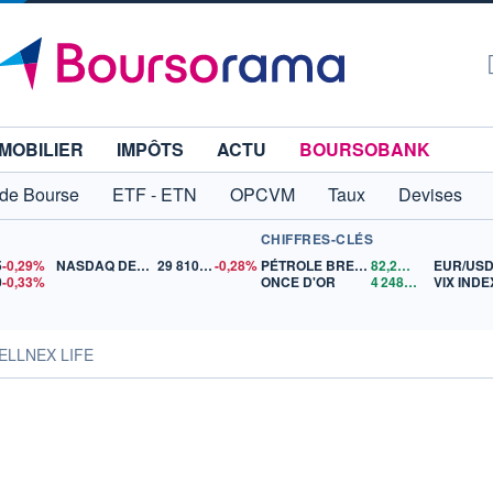
MOBILIER
IMPÔTS
ACTU
BOURSOBANK
 de Bourse
ETF - ETN
OPCVM
Taux
Devises
CHIFFRES-CLÉS
5
-0,29%
NASDAQ DEC26
29 810,25
-0,28%
PÉTROLE BRENT
82,26
$US
EUR/US
0
-0,33%
ONCE D'OR
4 248,05
$US
VIX INDE
ELLNEX LIFE