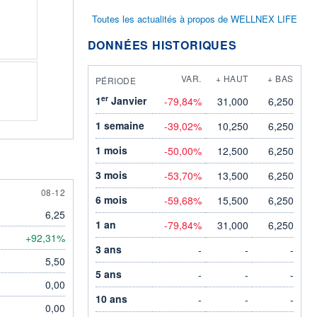
Toutes les actualités à propos de WELLNEX LIFE
DONNÉES HISTORIQUES
VAR.
+ HAUT
+ BAS
PÉRIODE
er
1
Janvier
-79,84%
31,000
6,250
1 semaine
-39,02%
10,250
6,250
1 mois
-50,00%
12,500
6,250
3 mois
-53,70%
13,500
6,250
8 DECEMBER
08-12
6 mois
-59,68%
15,500
6,250
6,25
1 an
-79,84%
31,000
6,250
+92,31%
3 ans
-
-
-
5,50
5 ans
-
-
-
0,00
10 ans
-
-
-
0,00