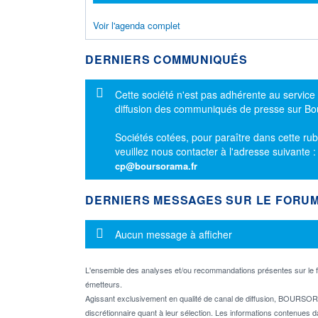
Voir l'agenda complet
DERNIERS COMMUNIQUÉS
Message d'information
Cette société n'est pas adhérente au service
diffusion des communiqués de presse sur B
Sociétés cotées, pour paraître dans cette rub
veuillez nous contacter à l'adresse suivante 
cp@boursorama.fr
DERNIERS MESSAGES SUR LE FORU
Message d'information
Aucun message à afficher
L'ensemble des analyses et/ou recommandations présentes sur l
émetteurs.
Agissant exclusivement en qualité de canal de diffusion, BOURSORA
discrétionnaire quant à leur sélection. Les informations contenues 