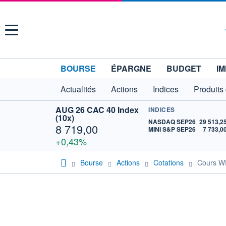
Menu
BOURSE
ÉPARGNE
BUDGET
IM
Actualités
Actions
Indices
Produits
AUG 26 CAC 40 Index
INDICES
(10x)
NASDAQ SEP26
29 513,2
8 719,00
MINI S&P SEP26
7 733,0
+0,43%
Bourse
Actions
Cotations
Cours W