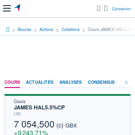
Menu
Connexion
Bourse
Actions
Cotations
Cours JAMES HAL5.5%
COURS
ACTUALITÉS
ANALYSES
CONSENSUS
Cours
SOCIÉTÉ
JAMES HAL5.5%CP
HISTORIQUE
LSE
7 054,500
(c)
ACTIONNAIRES
GBX
+9 243,71%