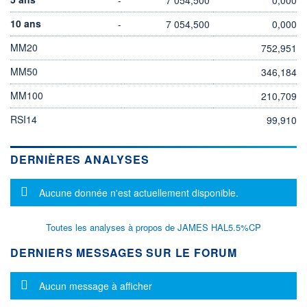
10 ans
-
7 054,500
0,000
MM20
752,951
MM50
346,184
MM100
210,709
RSI14
99,910
DERNIÈRES ANALYSES
Message d'information
Aucune donnée n'est actuellement disponible.
Toutes les analyses à propos de JAMES HAL5.5%CP
DERNIERS MESSAGES SUR LE FORUM
Message d'information
Aucun message à afficher