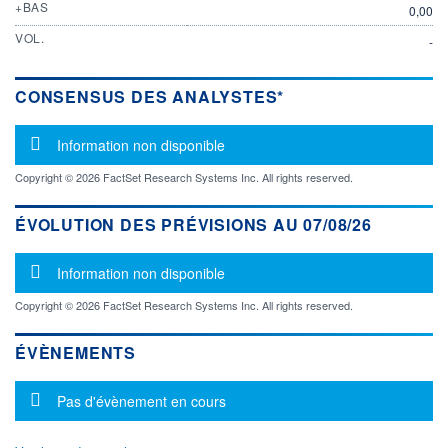
+BAS
0,00
VOL.
-
CONSENSUS DES ANALYSTES*
Message d'information
Information non disponible
Copyright © 2026 FactSet Research Systems Inc. All rights reserved.
ÉVOLUTION DES PRÉVISIONS AU 07/08/26
Message d'information
Information non disponible
Copyright © 2026 FactSet Research Systems Inc. All rights reserved.
ÉVÈNEMENTS
Message d'information
Pas d'évènement en cours