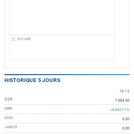
DIVIDENDE
0,00 GBX
-
PROCHAIN
DIVIDENDE
-
ÉLIGIBILITÉ
VOLUME
Non éligible
Boursobank
+ PORTEFEUILLE
+ LISTE
HISTORIQUE 5 JOURS
19 DEC
19-12
DER.
7 054,50
VAR.
+9 243,71%
OUV.
0,00
+HAUT
0,00