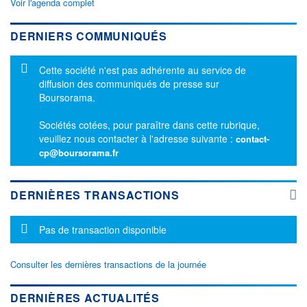
Voir l'agenda complet
DERNIERS COMMUNIQUÉS
Message d'information
Cette société n'est pas adhérente au service de
diffusion des communiqués de presse sur
Boursorama.
Sociétés cotées, pour paraître dans cette rubrique,
veuillez nous contacter à l'adresse suivante :
contact-
cp@boursorama.fr
DERNIÈRES TRANSACTIONS
Message d'information
Pas de transaction disponible
Consulter les dernières transactions de la journée
DERNIÈRES ACTUALITÉS