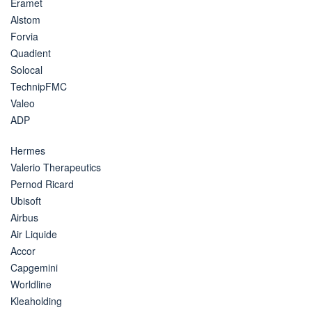
Eramet
Alstom
Forvia
Quadient
Solocal
TechnipFMC
Valeo
ADP
Hermes
Valerio Therapeutics
Pernod Ricard
Ubisoft
Airbus
Air Liquide
Accor
Capgemini
Worldline
Kleaholding