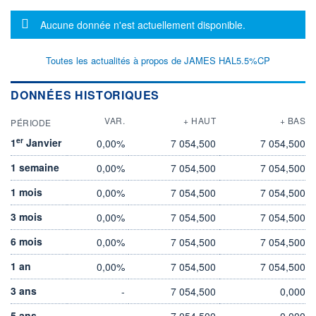
Message d'information
Aucune donnée n'est actuellement disponible.
Toutes les actualités à propos de JAMES HAL5.5%CP
DONNÉES HISTORIQUES
VAR.
+ HAUT
+ BAS
PÉRIODE
er
1
Janvier
0,00%
7 054,500
7 054,500
1 semaine
0,00%
7 054,500
7 054,500
1 mois
0,00%
7 054,500
7 054,500
3 mois
0,00%
7 054,500
7 054,500
6 mois
0,00%
7 054,500
7 054,500
1 an
0,00%
7 054,500
7 054,500
3 ans
-
7 054,500
0,000
5 ans
-
7 054,500
0,000