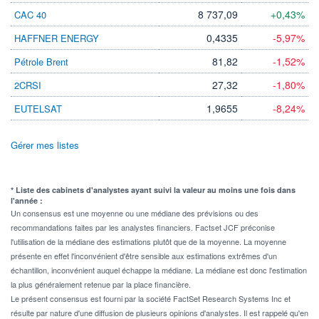
8 737,09
+0,43%
CAC 40
0,4335
-5,97%
HAFFNER ENERGY
81,82
-1,52%
Pétrole Brent
27,32
-1,80%
2CRSI
1,9655
-8,24%
EUTELSAT
Gérer mes listes
* Liste des cabinets d'analystes ayant suivi la valeur au moins une fois dans
l'année :
Un consensus est une moyenne ou une médiane des prévisions ou des
recommandations faites par les analystes financiers. Factset JCF préconise
l'utilisation de la médiane des estimations plutôt que de la moyenne. La moyenne
présente en effet l'inconvénient d'être sensible aux estimations extrêmes d'un
échantillon, inconvénient auquel échappe la médiane. La médiane est donc l'estimation
la plus généralement retenue par la place financière.
Le présent consensus est fourni par la société FactSet Research Systems Inc et
résulte par nature d'une diffusion de plusieurs opinions d'analystes. Il est rappelé qu'en