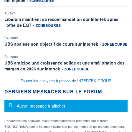
été rejetée
•
ZONEBOURSE
16 avr.
Liberum maintient sa recommandation sur Intertek après
information fournie par
l'offre de EQT
•
ZONEBOURSE
04 mars
information fournie p
UBS abaisse son objectif de cours sur Intertek
•
ZONEBOURSE
04 mars
UBS anticipe une croissance solide et une amélioration des
information fournie par
marges en 2026 sur Intertek
•
ZONEBOURSE
Toutes les analyses à propos de INTERTEK GROUP
DERNIERS MESSAGES SUR LE FORUM
Message d'information
Aucun message à afficher
L'ensemble des analyses et/ou recommandations présentes sur le forum
BOURSORAMA sont uniquement élaborées par les membres qui en sont émetteurs.