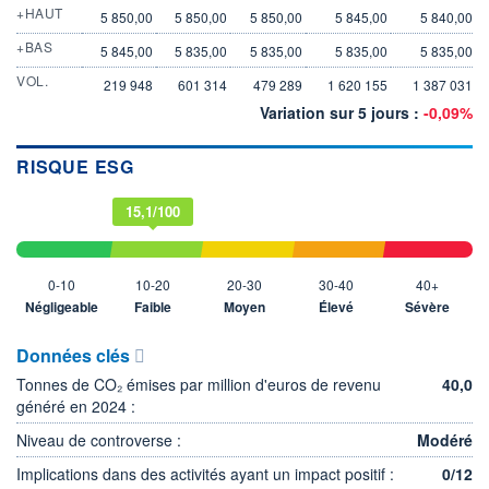
+HAUT
5 850,00
5 850,00
5 850,00
5 845,00
5 840,00
+BAS
5 845,00
5 835,00
5 835,00
5 835,00
5 835,00
VOL.
219 948
601 314
479 289
1 620 155
1 387 031
Variation sur 5 jours :
-0,09%
RISQUE ESG
15,1/100
0-10
10-20
20-30
30-40
40+
Négligeable
Faible
Moyen
Élevé
Sévère
Données clés
Tonnes de CO₂ émises par million d'euros de revenu
40,0
généré en 2024 :
Niveau de controverse :
Modéré
Implications dans des activités ayant un impact positif :
0/12