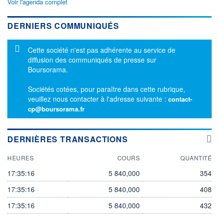
Voir l'agenda complet
DERNIERS COMMUNIQUÉS
Message d'information
Cette société n'est pas adhérente au service de
diffusion des communiqués de presse sur
Boursorama.
Sociétés cotées, pour paraître dans cette rubrique,
veuillez nous contacter à l'adresse suivante :
contact-
cp@boursorama.fr
DERNIÈRES TRANSACTIONS
HEURES
COURS
QUANTITÉ
17:35:16
5 840,000
354
17:35:16
5 840,000
408
17:35:16
5 840,000
432