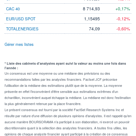
8 714,93
+0,17%
CAC 40
1,15495
-0,12%
EUR/USD SPOT
74,09
-0,60%
TOTALENERGIES
Gérer mes listes
* Liste des cabinets d'analystes ayant suivi la valeur au moins une fois dans
l'année :
Un consensus est une moyenne ou une médiane des prévisions ou des
recommandations faites par les analystes financiers. Factset JCF préconise
l'utilisation de la médiane des estimations plutôt que de la moyenne. La moyenne
présente en effet l'inconvénient d'être sensible aux estimations extrêmes d'un
échantillon, inconvénient auquel échappe la médiane. La médiane est donc l'estimation
la plus généralement retenue par la place financière.
Le présent consensus est fourni par la société FactSet Research Systems Inc et
résulte par nature d'une diffusion de plusieurs opinions d'analystes. Il est rappelé qu'en
aucune manière BOURSORAMA n'a participé à son élaboration, ni exercé un pouvoir
discrétionnaire quant à la sélection des analystes financiers. A toutes fins utiles, les
opinions de chaque analyste financier ayant participé à la création de ce consensus