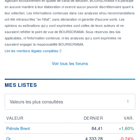
Agissant exclusivement en qualité de canal de diffusion, BOURSORAMA n'a participé
en aucune manière à leur élaboration ni exercé aucun pouvoir discrétionnaire quant à
leur sélection. Les informations contenues dans ces analyses et/ou recommandations
ont été retranscrites "en l'état", sans déclaration ni garantie d'aucune sorte. Les
opinions ou estimations qui y sont exprimées sont celles de leurs auteurs et ne
sauraient refléter le point de vue de BOURSORAMA. Sous réserves des lois
applicables, ni l'information contenue, ni les analyses qui y sont exprimées ne
sauraient engager la responsabilité BOURSORAMA.
Lire les mentions légales complètes
Voir tous les forums
MES LISTES
Valeurs les plus consultées
VALEUR
DERNIER
VAR.
84,41
+1,60%
Pétrole Brent
4 333,28
-0,24%
Or