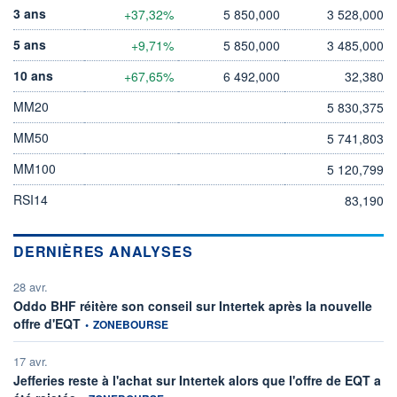
3 ans
+37,32%
5 850,000
3 528,000
5 ans
+9,71%
5 850,000
3 485,000
10 ans
+67,65%
6 492,000
32,380
MM20
5 830,375
MM50
5 741,803
MM100
5 120,799
RSI14
83,190
DERNIÈRES ANALYSES
28 avr.
Oddo BHF réitère son conseil sur Intertek après la nouvelle
information fournie par
offre d'EQT
•
ZONEBOURSE
17 avr.
Jefferies reste à l'achat sur Intertek alors que l'offre de EQT a
information fournie par