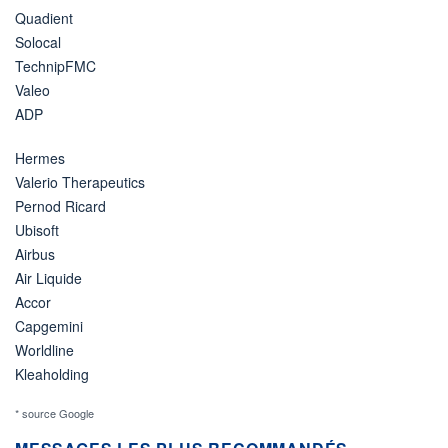
Quadient
Solocal
TechnipFMC
Valeo
ADP
Hermes
Valerio Therapeutics
Pernod Ricard
Ubisoft
Airbus
Air Liquide
Accor
Capgemini
Worldline
Kleaholding
* source Google