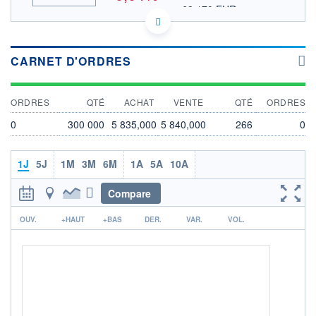
68,170 EUR
VALEUR INDICATIVE
GB0031638363 ITRK
DONNÉES TEMPS DIFFÉRÉ
Politique d'exécution
CARNET D'ORDRES
Cotation sur les autres places
ORDRES
QTÉ
ACHAT
VENTE
QTÉ
ORDRES
5 842
5 840
0
300 000
5 835,000
5 840,000
266
0
5 838
5 836
1J
5J
1M
3M
6M
1A
5A
10A
5 834
11h51
14h42
17h33
Compare
OUVERTURE
CLÔTURE VEILLE
r
5 835,000
5 840,000
OUV.
+HAUT
+BAS
DER.
VAR.
VOL.
+ HAUT
+ BAS
5 840,000
5 835,000
VOLUME
CAPITAL ÉCHANGÉ
1 387 031
0,90%
VALORISATION
DERNIER ÉCHANGE
898 578 MGBX
07.08.26 / 17:51:04