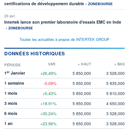
information fournie par
certifications de développement durable
•
ZONEBOURSE
23 avr.
infor
Intertek lance son premier laboratoire d'essais EMC en Inde
•
ZONEBOURSE
Toutes les actualités à propos de INTERTEK GROUP
DONNÉES HISTORIQUES
VAR.
+ HAUT
+ BAS
PÉRIODE
er
1
Janvier
+26,49%
5 850,000
3 528,000
1 semaine
-0,09%
5 850,000
5 835,000
1 mois
+0,43%
5 850,000
5 810,000
3 mois
+18,91%
5 850,000
4 650,000
6 mois
+30,24%
5 850,000
3 528,000
1 an
+23,96%
5 850,000
3 528,000