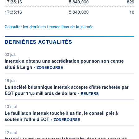
17:35:16
5 840,000
829
17:35:16
5 840,000
10
Consulter les dernières transactions de la journée
DERNIÈRES ACTUALITÉS
03 juil.
Intertek a obtenu une accréditation pour son son centre
information fournie par
situé à Leigh
•
ZONEBOURSE
18 juin
La société britannique Intertek accepte d'être rachetée par
information fournie par
EQT pour 14,5 milliards de dollars
•
REUTERS
13 mai
Le feuilleton Intertek touche à sa fin, le conseil prêt à
information fournie par
soutenir l'offre d'EQT
•
ZONEBOURSE
12 mai
Intertek ouvre un nouveau laboratoire dans son centre de