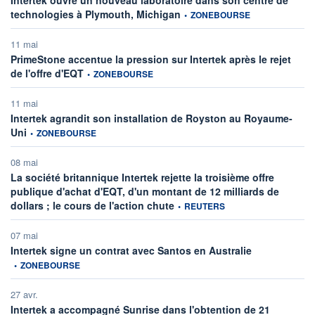
information fournie par
technologies à Plymouth, Michigan
•
ZONEBOURSE
11 mai
PrimeStone accentue la pression sur Intertek après le rejet
information fournie par
de l'offre d'EQT
•
ZONEBOURSE
11 mai
Intertek agrandit son installation de Royston au Royaume-
information fournie par
Uni
•
ZONEBOURSE
08 mai
La société britannique Intertek rejette la troisième offre
publique d'achat d'EQT, d'un montant de 12 milliards de
information fournie par
dollars ; le cours de l'action chute
•
REUTERS
07 mai
information fourn
Intertek signe un contrat avec Santos en Australie
•
ZONEBOURSE
27 avr.
Intertek a accompagné Sunrise dans l'obtention de 21