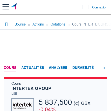
Menu
Connexion
Bourse
Actions
Cotations
Cours INTERTEK GRO
COURS
ACTUALITÉS
ANALYSES
DURABILITÉ
Cours
CONSENSUS
INTERTEK GROUP
SOCIÉTÉ
LSE
5 837,500
(c)
HISTORIQUE
GBX
-0,04%
ACTIONNAIRES