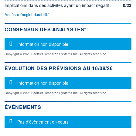
Implications dans des activités ayant un impact négatif :
0/23
Accès à l'onglet durabilité
CONSENSUS DES ANALYSTES*
Message d'information
Information non disponible
Copyright © 2026 FactSet Research Systems Inc. All rights reserved.
ÉVOLUTION DES PRÉVISIONS AU 10/08/26
Message d'information
Information non disponible
Copyright © 2026 FactSet Research Systems Inc. All rights reserved.
ÉVÈNEMENTS
Message d'information
Pas d'évènement en cours