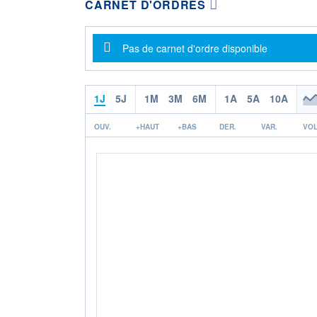
CARNET D'ORDRES
Message d'information
Pas de carnet d'ordre disponible
1J
5J
1M
3M
6M
1A
5A
10A
OUV.
+HAUT
+BAS
DER.
VAR.
VOL