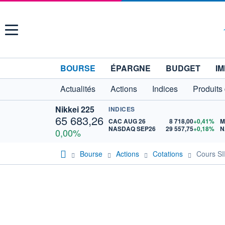
Menu
BOURSE
ÉPARGNE
BUDGET
IM
Actualités
Actions
Indices
Produits
Nikkei 225
INDICES
65 683,26
CAC AUG 26
8 718,00
+0,41%
M
NASDAQ SEP26
29 557,75
+0,18%
N
0,00%
Bourse
Actions
Cotations
Cours S