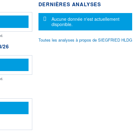
DERNIÈRES ANALYSES
Message d'information
Aucune donnée n'est actuellement
disponible.
d.
Toutes les analyses à propos de SIEGFRIED HLDG
/26
d.