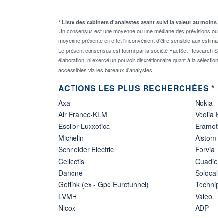
* Liste des cabinets d'analystes ayant suivi la valeur au moins
Un consensus est une moyenne ou une médiane des prévisions ou des
moyenne présente en effet l'inconvénient d'être sensible aux estima
Le présent consensus est fourni par la société FactSet Research Sy
élaboration, ni exercé un pouvoir discrétionnaire quant à la sélectio
accessibles via les bureaux d'analystes.
ACTIONS LES PLUS RECHERCHÉES *
Axa
Nokia
Air France-KLM
Veolia
Essilor Luxxotica
Eramet
Michelin
Alstom
Schneider Electric
Forvia
Cellectis
Quadie
Danone
Solocal
Getlink (ex - Gpe Eurotunnel)
Techn
LVMH
Valeo
Nicox
ADP