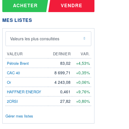
ACHETER
VENDRE
MES LISTES
Valeurs les plus consultées
VALEUR
DERNIER
VAR.
83,02
+4,53%
Pétrole Brent
8 699,71
+0,35%
CAC 40
4 243,08
+0,06%
Or
0,461
+9,76%
HAFFNER ENERGY
27,82
+0,80%
2CRSI
Gérer mes listes