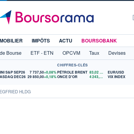
MOBILIER
IMPÔTS
ACTU
BOURSOBANK
 de Bourse
ETF - ETN
OPCVM
Taux
Devises
CHIFFRES-CLÉS
INI S&P SEP26
7 737,50
+0,08%
PÉTROLE BRENT
83,02
$US
EUR/USD
ASDAQ DEC26
29 850,00
+0,18%
ONCE D'OR
4 243,08
$US
VIX INDEX
IEGFRIED HLDG