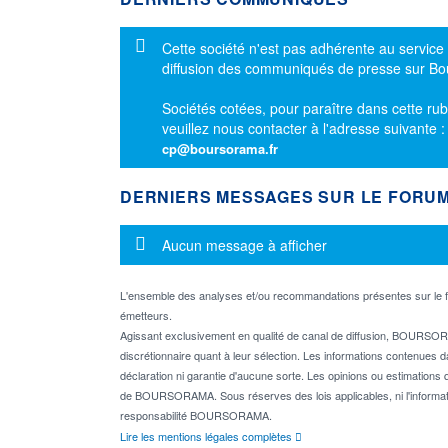
Message d'information
Cette société n'est pas adhérente au service
diffusion des communiqués de presse sur B
Sociétés cotées, pour paraître dans cette rub
veuillez nous contacter à l'adresse suivante 
cp@boursorama.fr
DERNIERS MESSAGES SUR LE FORU
Message d'information
Aucun message à afficher
L'ensemble des analyses et/ou recommandations présentes sur l
émetteurs.
Agissant exclusivement en qualité de canal de diffusion, BOURSORA
discrétionnaire quant à leur sélection. Les informations contenues 
déclaration ni garantie d'aucune sorte. Les opinions ou estimations q
de BOURSORAMA. Sous réserves des lois applicables, ni l'informati
responsabilité BOURSORAMA.
Lire les mentions légales complètes