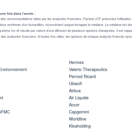
 une fois dans l'année :
 recommandations faites par les analystes financiers. Factset JCF préconise l'utilisation 
tions extrêmes d'un échantillon, inconvénient auquel échappe la médiane. La médiane est donc
stems Inc et résulte par nature d'une diffusion de plusieurs opinions d'analystes. Il est 
n des analystes financiers. A toutes fins utiles, les opinions de chaque analyste financier aya
Hermes
 Environnement
Valerio Therapeutics
Pernod Ricard
Ubisoft
Airbus
nt
Air Liquide
Accor
ipFMC
Capgemini
Worldline
Kleaholding