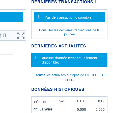
DERNIÈRES TRANSACTIONS
Message d'information
Pas de transaction disponible
Consulter les dernières transactions de la
journée
DERNIÈRES ACTUALITÉS
.
Message d'information
Aucune donnée n'est actuellement
disponible.
Toutes les actualités à propos de SIEGFRIED
HLDG
DONNÉES HISTORIQUES
VAR.
+ HAUT
+ BAS
PÉRIODE
er
1
Janvier
-
0,000
0,000