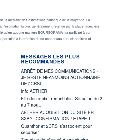
de la médiane des estimations plutôt que de la moyenne. La
 l'estimation la plus généralement retenue par la place financière.
rappelé qu'en aucune manière BOURSORAMA n'a participé à son
nt participé à la création de ce consensus sont disponibles et
MESSAGES LES PLUS
RECOMMANDÉS
ARRÊT DE MES COMMUNICATIONS -
JE RESTE NÉANMOINS ACTIONNAIRE
DE 2CRSI
Info AETHER
File des amix irréductibles :Semaine du 3
au 7 aout.
AETHER ACQUISITION DU SITE FR
SXB2 : CONFIRMATION / ETAPE 1
Quanthor et 2CRSi s’associent pour
sécuriser
Tentative de résumé du webinaire...