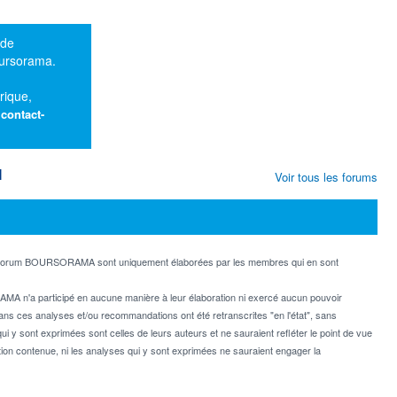
 de
oursorama.
rique,
:
contact-
M
Voir tous les forums
e forum BOURSORAMA sont uniquement élaborées par les membres qui en sont
MA n'a participé en aucune manière à leur élaboration ni exercé aucun pouvoir
dans ces analyses et/ou recommandations ont été retranscrites "en l'état", sans
ui y sont exprimées sont celles de leurs auteurs et ne sauraient refléter le point de vue
on contenue, ni les analyses qui y sont exprimées ne sauraient engager la