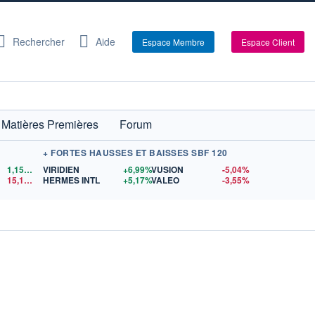
Rechercher
Aide
Espace Membre
Espace Client
Matières Premières
Forum
+ FORTES HAUSSES ET BAISSES SBF 120
1,1522
$US
VIRIDIEN
+6,99%
VUSION
-5,04%
15,15
$US
HERMES INTL
+5,17%
VALEO
-3,55%