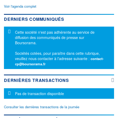
Voir l'agenda complet
DERNIERS COMMUNIQUÉS
Message d'information
Cette société n'est pas adhérente au service de
diffusion des communiqués de presse sur
Boursorama.
Sociétés cotées, pour paraître dans cette rubrique,
veuillez nous contacter à l'adresse suivante :
contact-
cp@boursorama.fr
DERNIÈRES TRANSACTIONS
Message d'information
Pas de transaction disponible
Consulter les dernières transactions de la journée