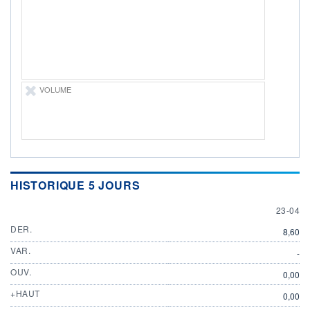
PROCHAIN
DIVIDENDE
-
ÉLIGIBILITÉ
PEA
PEA-PME
Non éligible
VOLUME
Boursobank
+ ALERTE
+ PORTEFEUILLE
+ LISTE
HISTORIQUE 5 JOURS
23 APRI
23-04
DER.
8,60
VAR.
-
OUV.
0,00
+HAUT
0,00