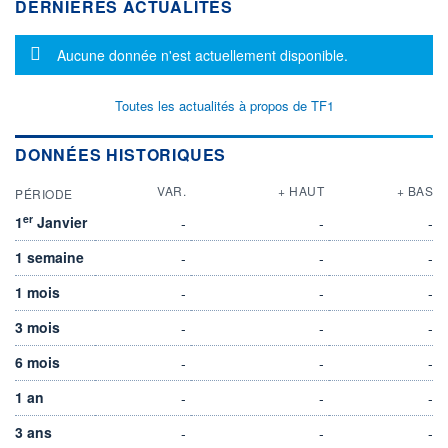
DERNIÈRES ACTUALITÉS
Message d'information
Aucune donnée n'est actuellement disponible.
Toutes les actualités à propos de TF1
DONNÉES HISTORIQUES
VAR.
+ HAUT
+ BAS
PÉRIODE
er
1
Janvier
-
-
-
1 semaine
-
-
-
1 mois
-
-
-
3 mois
-
-
-
6 mois
-
-
-
1 an
-
-
-
3 ans
-
-
-