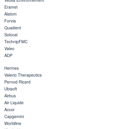
Eramet
Alstom
Forvia
Quadient
Solocal
TechnipFMC
Valeo
ADP
Hermes
Valerio Therapeutics
Pernod Ricard
Ubisoft
Airbus
Air Liquide
Accor
Capgemini
Worldline