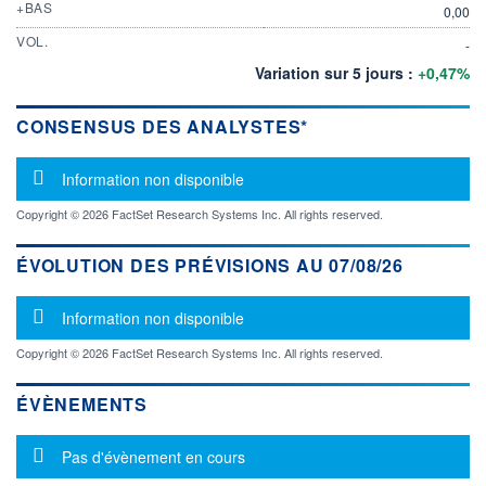
+BAS
0,00
VOL.
-
Variation sur 5 jours :
+0,47%
CONSENSUS DES ANALYSTES*
Message d'information
Information non disponible
Copyright © 2026 FactSet Research Systems Inc. All rights reserved.
ÉVOLUTION DES PRÉVISIONS AU 07/08/26
Message d'information
Information non disponible
Copyright © 2026 FactSet Research Systems Inc. All rights reserved.
ÉVÈNEMENTS
Message d'information
Pas d'évènement en cours