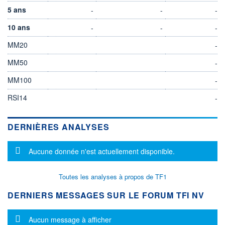
5 ans
-
-
-
10 ans
-
-
-
MM20
-
MM50
-
MM100
-
RSI14
-
DERNIÈRES ANALYSES
Message d'information
Aucune donnée n'est actuellement disponible.
Toutes les analyses à propos de TF1
DERNIERS MESSAGES SUR LE FORUM TFI NV
Message d'information
Aucun message à afficher