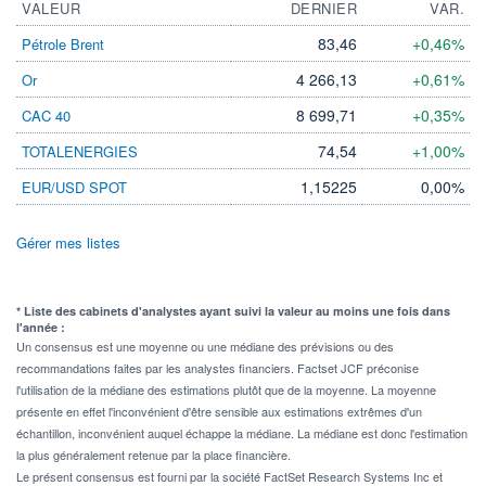
VALEUR
DERNIER
VAR.
83,46
+0,46%
Pétrole Brent
4 266,13
+0,61%
Or
8 699,71
+0,35%
CAC 40
74,54
+1,00%
TOTALENERGIES
1,15225
0,00%
EUR/USD SPOT
Gérer mes listes
* Liste des cabinets d'analystes ayant suivi la valeur au moins une fois dans
l'année :
Un consensus est une moyenne ou une médiane des prévisions ou des
recommandations faites par les analystes financiers. Factset JCF préconise
l'utilisation de la médiane des estimations plutôt que de la moyenne. La moyenne
présente en effet l'inconvénient d'être sensible aux estimations extrêmes d'un
échantillon, inconvénient auquel échappe la médiane. La médiane est donc l'estimation
la plus généralement retenue par la place financière.
Le présent consensus est fourni par la société FactSet Research Systems Inc et