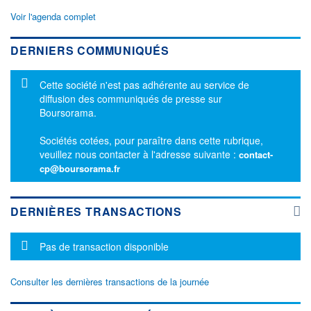
Voir l'agenda complet
DERNIERS COMMUNIQUÉS
Message d'information
Cette société n'est pas adhérente au service de
diffusion des communiqués de presse sur
Boursorama.
Sociétés cotées, pour paraître dans cette rubrique,
veuillez nous contacter à l'adresse suivante :
contact-
cp@boursorama.fr
DERNIÈRES TRANSACTIONS
Message d'information
Pas de transaction disponible
Consulter les dernières transactions de la journée