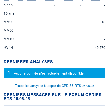
5 ans
-
-
-
10 ans
-
-
-
MM20
0,010
MM50
-
MM100
-
RSI14
49,570
DERNIÈRES ANALYSES
Message d'information
Aucune donnée n'est actuellement disponible.
Toutes les analyses à propos de ORDISS RTS 26.06.25
DERNIERS MESSAGES SUR LE FORUM ORDISS
RTS 26.06.25