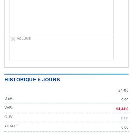
PROCHAIN
DIVIDENDE
-
ÉLIGIBILITÉ
Non éligible
Boursobank
VOLUME
+ ALERTE
+ PORTEFEUILLE
+ LISTE
HISTORIQUE 5 JOURS
24 JUN
24-06
DER.
0,00
VAR.
-94,44%
OUV.
0,00
+HAUT
0,00