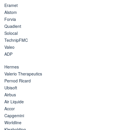
Eramet
Alstom
Forvia
Quadient
Solocal
TechnipFMC
Valeo
ADP
Hermes
Valerio Therapeutics
Pernod Ricard
Ubisoft
Airbus
Air Liquide
Accor
Capgemini
Worldline
Kleaholding