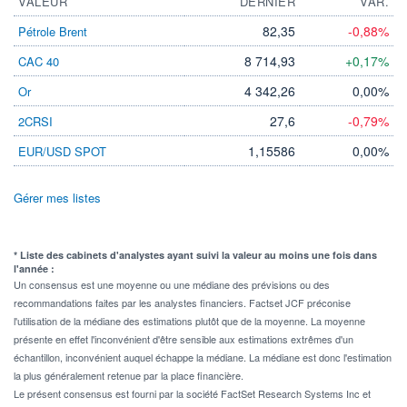
VALEUR
DERNIER
VAR.
82,35
-0,88%
Pétrole Brent
8 714,93
+0,17%
CAC 40
4 342,26
0,00%
Or
27,6
-0,79%
2CRSI
1,15586
0,00%
EUR/USD SPOT
Gérer mes listes
* Liste des cabinets d'analystes ayant suivi la valeur au moins une fois dans
l'année :
Un consensus est une moyenne ou une médiane des prévisions ou des
recommandations faites par les analystes financiers. Factset JCF préconise
l'utilisation de la médiane des estimations plutôt que de la moyenne. La moyenne
présente en effet l'inconvénient d'être sensible aux estimations extrêmes d'un
échantillon, inconvénient auquel échappe la médiane. La médiane est donc l'estimation
la plus généralement retenue par la place financière.
Le présent consensus est fourni par la société FactSet Research Systems Inc et