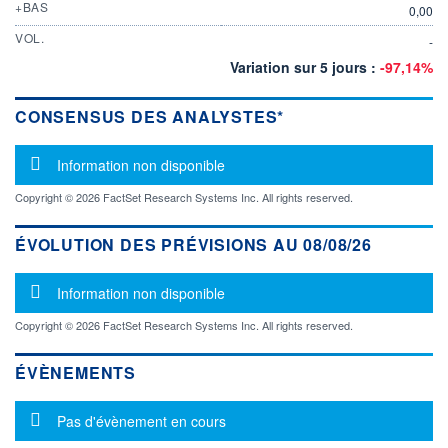
+BAS
0,00
VOL.
-
Variation sur 5 jours :
-97,14%
CONSENSUS DES ANALYSTES*
Message d'information
Information non disponible
Copyright © 2026 FactSet Research Systems Inc. All rights reserved.
ÉVOLUTION DES PRÉVISIONS AU 08/08/26
Message d'information
Information non disponible
Copyright © 2026 FactSet Research Systems Inc. All rights reserved.
ÉVÈNEMENTS
Message d'information
Pas d'évènement en cours