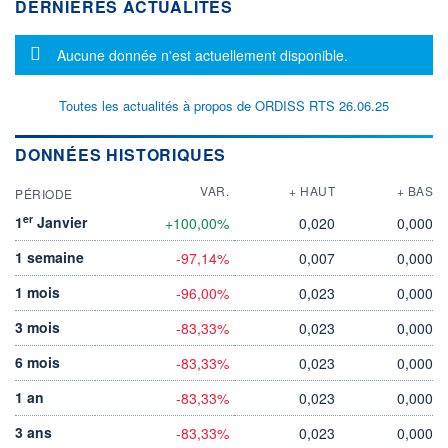
DERNIÈRES ACTUALITÉS
Message d'information
Aucune donnée n'est actuellement disponible.
Toutes les actualités à propos de ORDISS RTS 26.06.25
DONNÉES HISTORIQUES
VAR.
+ HAUT
+ BAS
PÉRIODE
er
1
Janvier
+100,00%
0,020
0,000
1 semaine
-97,14%
0,007
0,000
1 mois
-96,00%
0,023
0,000
3 mois
-83,33%
0,023
0,000
6 mois
-83,33%
0,023
0,000
1 an
-83,33%
0,023
0,000
3 ans
-83,33%
0,023
0,000