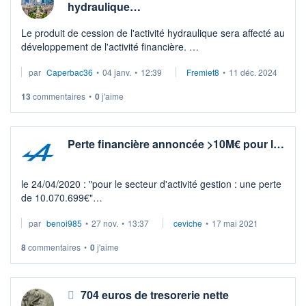
hydraulique…
Le produit de cession de l'activité hydraulique sera affecté au
développement de l'activité financière.
L'activité industrielle sera principalement réalisée sous forme
par
Caperbac36
•
04 janv.
•
12:39
Fremiet8
•
11 déc. 2024
de détention de part ...
13
commentaires
•
0
j'aime
Perte financière annoncée >10M€ pour l…
le 24/04/2020 : "pour le secteur d'activité gestion : une perte
de 10.070.699€"
le 28/10/2020 : "il est constaté une perte plus importante que
par
benoi985
•
27 nov.
•
13:37
ceviche
•
17 mai 2021
celle annoncée le 24/042020"..."baisse de 21% du CA ...
8
commentaires
•
0
j'aime
704 euros de tresorerie nette