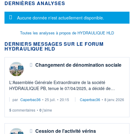
DERNIÈRES ANALYSES
Message d'information
Aucune donnée n'est actuellement disponible.
Toutes les analyses à propos de HYDRAULIQUE HLD
DERNIERS MESSAGES SUR LE FORUM
HYDRAULIQUE HLD
Changement de dénomination sociale
L'Assemblée Générale Extraordinaire de la société
HYDRAULIQUE PB, tenue le 07/04/2025, a décidé de
modifier sa dénomination sociale en HYDRAULIQUE
par
Caperbac36
•
25 juil.
•
20:15
Caperbac36
•
8 janv. 2026
HOLDING.
5
commentaires
•
0
j'aime
En conséquence, à compter du 29 ...
Cession de l'activité vérins