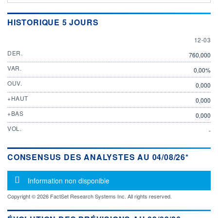
HISTORIQUE 5 JOURS
12 MAR
12-03
DER.
760,000
VAR.
0,00%
OUV.
0,000
+HAUT
0,000
+BAS
0,000
VOL.
-
CONSENSUS DES ANALYSTES AU 04/08/26*
Message d'information
Information non disponible
Copyright © 2026 FactSet Research Systems Inc. All rights reserved.