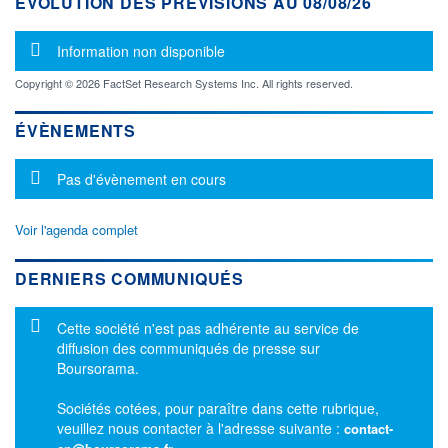
ÉVOLUTION DES PRÉVISIONS AU 08/08/26
Message d'information
Information non disponible
Copyright © 2026 FactSet Research Systems Inc. All rights reserved.
ÉVÈNEMENTS
Message d'information
Pas d'évènement en cours
Voir l'agenda complet
DERNIERS COMMUNIQUÉS
Message d'information
Cette société n'est pas adhérente au service de
diffusion des communiqués de presse sur
Boursorama.
Sociétés cotées, pour paraître dans cette rubrique,
veuillez nous contacter à l'adresse suivante :
contact-