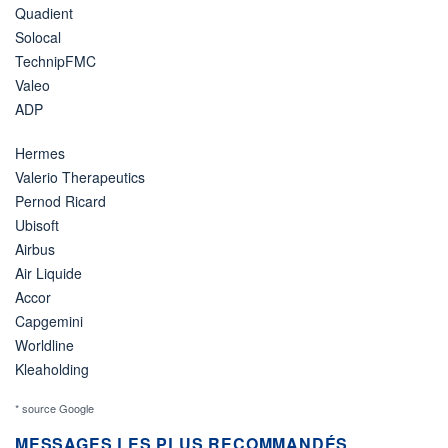
Quadient
Solocal
TechnipFMC
Valeo
ADP
Hermes
Valerio Therapeutics
Pernod Ricard
Ubisoft
Airbus
Air Liquide
Accor
Capgemini
Worldline
Kleaholding
* source Google
MESSAGES LES PLUS RECOMMANDÉS