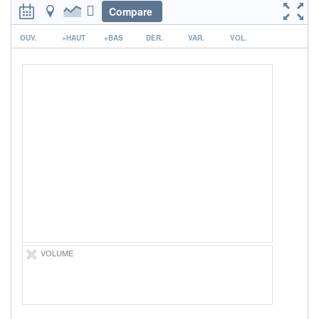
-
-
Compare
DERNIER
DATE
r
DIVIDENDE
DERNIER
OUV.
+HAUT
+BAS
DER.
VAR.
VOL.
DIVIDENDE
105,00 EUR (17/06/20)
17/06/20
PROCHAIN
DIVIDENDE
-
ÉLIGIBILITÉ
PEA
PEA-PME
Non éligible
Boursobank
+ ALERTE
+ PORTEFEUILLE
+ LISTE
VOLUME