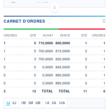
FR0000064735 MLHYD
EURONEXT PARIS DONNÉES TEMPS RÉEL
Politique d'exécution
Cotation sur les autres places
CARNET D'ORDRES
SECTEUR
Véhicules commerciaux et
ORDRES
QTÉ
ACHAT
VENTE
QTÉ
ORDRES
camions
1
5
710,0000
800,0000
1
1
OUVERTURE
CLÔTURE VEILLE
0,0000
760,0000
1
5
700,0000
815,0000
2
1
+ HAUT
+ BAS
0,0000
0,0000
1
3
700,0000
830,0000
2
1
0
0
0,0000
845,0000
2
1
VOLUME
CAPITAL ÉCHANGÉ
0
0,00%
0
0
0,0000
860,0000
2
1
VALORISATION
DERNIER ÉCHANGE
53 MEUR
12.03.26 / 17:23:22
0
0
0,0000
880,0000
2
1
LIMITE À LA
LIMITE À LA
3
13
TOTAL
TOTAL
11
6
BAISSE
HAUSSE
680,0000
830,0000
1J
5J
1M
3M
6M
1A
5A
10A
RENDEMENT
PER ESTIMÉ
ESTIMÉ 2026
2026