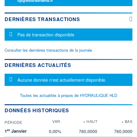
cp@boursorama.fr
DERNIÈRES TRANSACTIONS
Message d'information
Pas de transaction disponible
Consulter les dernières transactions de la journée
DERNIÈRES ACTUALITÉS
Message d'information
Aucune donnée n'est actuellement disponible.
Toutes les actualités à propos de HYDRAULIQUE HLD
DONNÉES HISTORIQUES
VAR.
+ HAUT
+ BAS
PÉRIODE
er
1
Janvier
0,00%
760,0000
760,0000