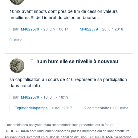
10m9 avant impots dont près de 8m de cession valeurs
mobilieres !!! de l interet du piston en bourse
dommage qu il n y ait pas de transactions
par
M4822579
•
28 juin
•
08:14
M4822579
•
28 juin 2018
benef 7m4 >> per 4.45
0
j'aime
hum hum elle se réveille à nouveau
sa capitalisation au cours de 410 représente sa participation
dans nanobiotix
par
M4822579
•
13 juil.
•
18:19
Elgringodelapampa
•
2 août 2017
2
commentaires
•
0
j'aime
L'ensemble des analyses et/ou recommandations présentes sur le forum
BOURSORAMA sont uniquement élaborées par les membres qui en sont émetteurs.
Agissant exclusivement en qualité de canal de diffusion, BOURSORAMA n'a participé