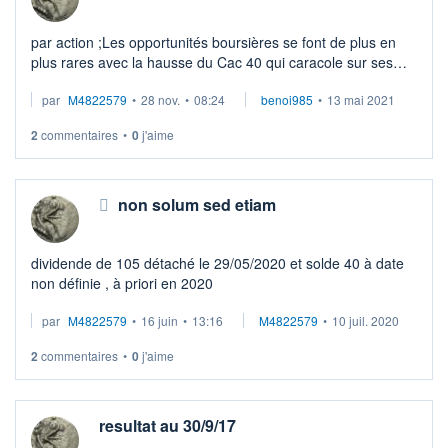
par action ;Les opportunités boursières se font de plus en
plus rares avec la hausse du Cac 40 qui caracole sur ses
sommets annuels. Il faut parfois sortir des sentiers habituels
par
M4822579
•
28 nov.
•
08:24
benoi985
•
13 mai 2021
pour trouver des so ...
2
commentaires
•
0
j'aime
non solum sed etiam
dividende de 105 détaché le 29/05/2020 et solde 40 à date
non définie , à priori en 2020
par
M4822579
•
16 juin
•
13:16
M4822579
•
10 juil. 2020
2
commentaires
•
0
j'aime
resultat au 30/9/17