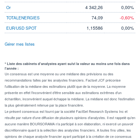
4 342,26
0,00%
Or
74,09
-0,60%
TOTALENERGIES
1,15586
0,00%
EUR/USD SPOT
Gérer mes listes
* Liste des cabinets d'analystes ayant suivi la valeur au moins une fois dans
l'année :
Un consensus est une moyenne ou une médiane des prévisions ou des
recommandations faites par les analystes financiers. Factset JCF préconise
l'utilisation de la médiane des estimations plutôt que de la moyenne. La moyenne
présente en effet l'inconvénient d'être sensible aux estimations extrêmes d'un
échantillon, inconvénient auquel échappe la médiane. La médiane est donc l'estimation
la plus généralement retenue par la place financière.
Le présent consensus est fourni par la société FactSet Research Systems Inc et
résulte par nature d'une diffusion de plusieurs opinions d'analystes. Il est rappelé qu'en
aucune manière BOURSORAMA n'a participé à son élaboration, ni exercé un pouvoir
discrétionnaire quant à la sélection des analystes financiers. A toutes fins utiles, les
opinions de chaque analyste financier ayant participé à la création de ce consensus