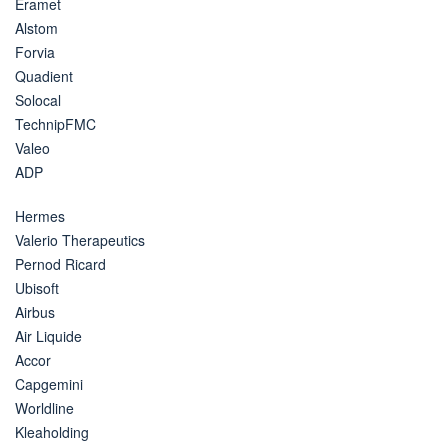
Eramet
Alstom
Forvia
Quadient
Solocal
TechnipFMC
Valeo
ADP
Hermes
Valerio Therapeutics
Pernod Ricard
Ubisoft
Airbus
Air Liquide
Accor
Capgemini
Worldline
Kleaholding