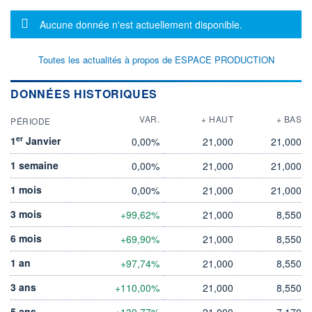
Message d'information
Aucune donnée n'est actuellement disponible.
Toutes les actualités à propos de ESPACE PRODUCTION
DONNÉES HISTORIQUES
VAR.
+ HAUT
+ BAS
PÉRIODE
er
1
Janvier
0,00%
21,000
21,000
1 semaine
0,00%
21,000
21,000
1 mois
0,00%
21,000
21,000
3 mois
+99,62%
21,000
8,550
6 mois
+69,90%
21,000
8,550
1 an
+97,74%
21,000
8,550
3 ans
+110,00%
21,000
8,550
5 ans
+130,77%
21,000
7,170