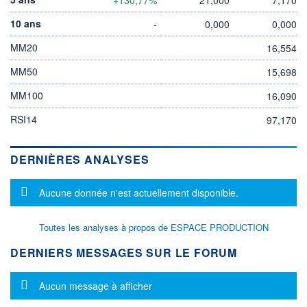
10 ans
-
0,000
0,000
MM20
16,554
MM50
15,698
MM100
16,090
RSI14
97,170
DERNIÈRES ANALYSES
Message d'information
Aucune donnée n'est actuellement disponible.
Toutes les analyses à propos de ESPACE PRODUCTION
DERNIERS MESSAGES SUR LE FORUM
Message d'information
Aucun message à afficher