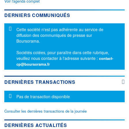
Voir l'agenda complet
DERNIERS COMMUNIQUÉS
Message d'information
Cette société n'est pas adhérente au service de
diffusion des communiqués de presse sur
Boursorama.
Sociétés cotées, pour paraître dans cette rubrique,
veuillez nous contacter à l'adresse suivante :
contact-
cp@boursorama.fr
DERNIÈRES TRANSACTIONS
Message d'information
Pas de transaction disponible
Consulter les dernières transactions de la journée
DERNIÈRES ACTUALITÉS