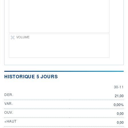
PROCHAIN
DIVIDENDE
-
ÉLIGIBILITÉ
Non éligible
Boursobank
VOLUME
+ ALERTE
+ PORTEFEUILLE
+ LISTE
HISTORIQUE 5 JOURS
30 NOV
30-11
DER.
21,00
VAR.
0,00%
OUV.
0,00
+HAUT
0,00