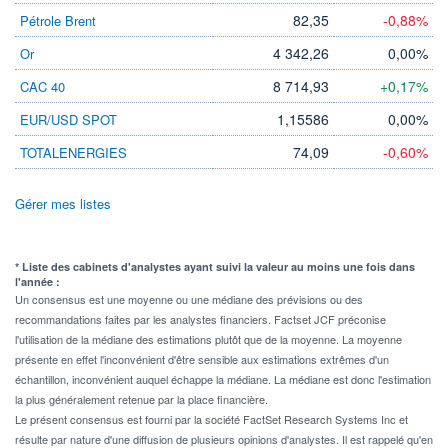
82,35
-0,88%
Pétrole Brent
4 342,26
0,00%
Or
8 714,93
+0,17%
CAC 40
1,15586
0,00%
EUR/USD SPOT
74,09
-0,60%
TOTALENERGIES
Gérer mes listes
* Liste des cabinets d'analystes ayant suivi la valeur au moins une fois dans
l'année :
Un consensus est une moyenne ou une médiane des prévisions ou des
recommandations faites par les analystes financiers. Factset JCF préconise
l'utilisation de la médiane des estimations plutôt que de la moyenne. La moyenne
présente en effet l'inconvénient d'être sensible aux estimations extrêmes d'un
échantillon, inconvénient auquel échappe la médiane. La médiane est donc l'estimation
la plus généralement retenue par la place financière.
Le présent consensus est fourni par la société FactSet Research Systems Inc et
résulte par nature d'une diffusion de plusieurs opinions d'analystes. Il est rappelé qu'en