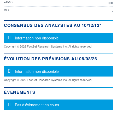
+BAS
0,00
VOL.
-
CONSENSUS DES ANALYSTES AU 10/12/12*
Message d'information
Information non disponible
Copyright © 2026 FactSet Research Systems Inc. All rights reserved.
ÉVOLUTION DES PRÉVISIONS AU 08/08/26
Message d'information
Information non disponible
Copyright © 2026 FactSet Research Systems Inc. All rights reserved.
ÉVÈNEMENTS
Message d'information
Pas d'évènement en cours