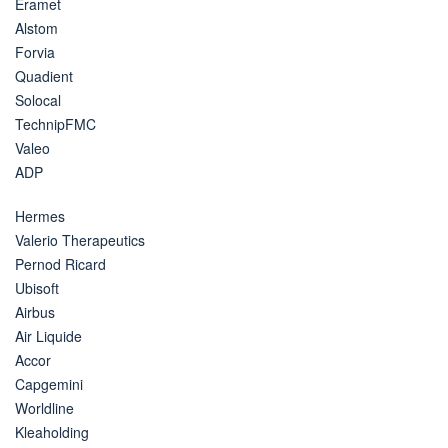
Eramet
Alstom
Forvia
Quadient
Solocal
TechnipFMC
Valeo
ADP
Hermes
Valerio Therapeutics
Pernod Ricard
Ubisoft
Airbus
Air Liquide
Accor
Capgemini
Worldline
Kleaholding