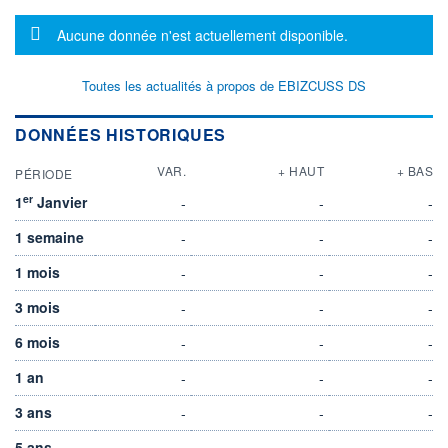
Message d'information
Aucune donnée n'est actuellement disponible.
Toutes les actualités à propos de EBIZCUSS DS
DONNÉES HISTORIQUES
VAR.
+ HAUT
+ BAS
PÉRIODE
er
1
Janvier
-
-
-
1 semaine
-
-
-
1 mois
-
-
-
3 mois
-
-
-
6 mois
-
-
-
1 an
-
-
-
3 ans
-
-
-
5 ans
-
-
-