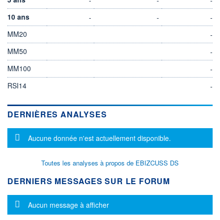
10 ans
-
-
-
MM20
-
MM50
-
MM100
-
RSI14
-
DERNIÈRES ANALYSES
Message d'information
Aucune donnée n'est actuellement disponible.
Toutes les analyses à propos de EBIZCUSS DS
DERNIERS MESSAGES SUR LE FORUM
Message d'information
Aucun message à afficher