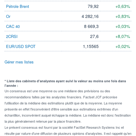
79,92
+0,63%
Pétrole Brent
4 282,16
+0,83%
Or
8 669,3
+0,03%
CAC 40
27,6
+8,07%
2CRSI
1,15565
+0,02%
EUR/USD SPOT
Gérer mes listes
* Liste des cabinets d'analystes ayant suivi la valeur au moins une fois dans
l'année :
Un consensus est une moyenne ou une médiane des prévisions ou des
recommandations faites par les analystes financiers. Factset JCF préconise
l'utilisation de la médiane des estimations plutôt que de la moyenne. La moyenne
présente en effet l'inconvénient d'être sensible aux estimations extrêmes d'un
échantillon, inconvénient auquel échappe la médiane. La médiane est donc l'estimation
la plus généralement retenue par la place financière.
Le présent consensus est fourni par la société FactSet Research Systems Inc et
résulte par nature d'une diffusion de plusieurs opinions d'analystes. Il est rappelé qu'en