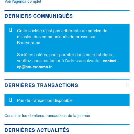
Voir l'agenda complet
DERNIERS COMMUNIQUÉS
Message d'information
Cette société n'est pas adhérente au service de
diffusion des communiqués de presse sur
Boursorama.
Sociétés cotées, pour paraître dans cette rubrique,
veuillez nous contacter à l'adresse suivante :
contact-
cp@boursorama.fr
DERNIÈRES TRANSACTIONS
Message d'information
Pas de transaction disponible
Consulter les dernières transactions de la journée
DERNIÈRES ACTUALITÉS