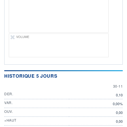
PROCHAIN
DIVIDENDE
-
ÉLIGIBILITÉ
Non éligible
Boursobank
VOLUME
+ ALERTE
+ PORTEFEUILLE
+ LISTE
HISTORIQUE 5 JOURS
30 NOV
30-11
DER.
0,10
VAR.
0,00%
OUV.
0,00
+HAUT
0,00