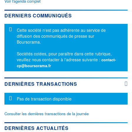
Voir l'agenda complet
DERNIERS COMMUNIQUÉS
Message d'information
Cette société n'est pas adhérente au service de
diffusion des communiqués de presse sur
Boursorama.
Sociétés cotées, pour paraître dans cette rubrique,
veuillez nous contacter à l'adresse suivante :
contact-
cp@boursorama.fr
DERNIÈRES TRANSACTIONS
Message d'information
Pas de transaction disponible
Consulter les dernières transactions de la journée
DERNIÈRES ACTUALITÉS