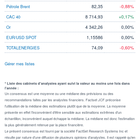
82,35
-0,88%
Pétrole Brent
8 714,93
+0,17%
CAC 40
4 342,26
0,00%
Or
1,15586
0,00%
EUR/USD SPOT
74,09
-0,60%
TOTALENERGIES
Gérer mes listes
* Liste des cabinets d'analystes ayant suivi la valeur au moins une fois dans
l'année :
Un consensus est une moyenne ou une médiane des prévisions ou des
recommandations faites par les analystes financiers. Factset JCF préconise
l'utilisation de la médiane des estimations plutôt que de la moyenne. La moyenne
présente en effet l'inconvénient d'être sensible aux estimations extrêmes d'un
échantillon, inconvénient auquel échappe la médiane. La médiane est donc l'estimation
la plus généralement retenue par la place financière.
Le présent consensus est fourni par la société FactSet Research Systems Inc et
résulte par nature d'une diffusion de plusieurs opinions d'analystes. Il est rappelé qu'en