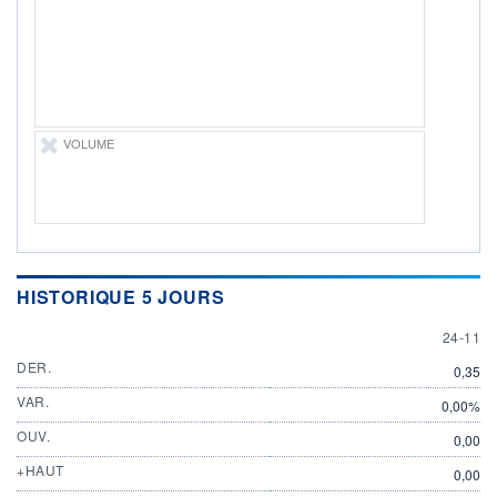
PROCHAIN
DIVIDENDE
-
ÉLIGIBILITÉ
Non éligible
Boursobank
VOLUME
+ ALERTE
+ PORTEFEUILLE
+ LISTE
HISTORIQUE 5 JOURS
24 NOV
24-11
DER.
0,35
VAR.
0,00%
OUV.
0,00
+HAUT
0,00