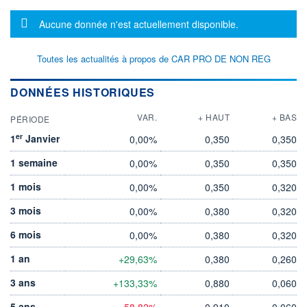
Message d'information
Aucune donnée n'est actuellement disponible.
Toutes les actualités à propos de CAR PRO DE NON REG
DONNÉES HISTORIQUES
VAR.
+ HAUT
+ BAS
PÉRIODE
er
1
Janvier
0,00%
0,350
0,350
1 semaine
0,00%
0,350
0,350
1 mois
0,00%
0,350
0,320
3 mois
0,00%
0,380
0,320
6 mois
0,00%
0,380
0,320
1 an
+29,63%
0,380
0,260
3 ans
+133,33%
0,880
0,060
5 ans
-58,82%
0,910
0,060