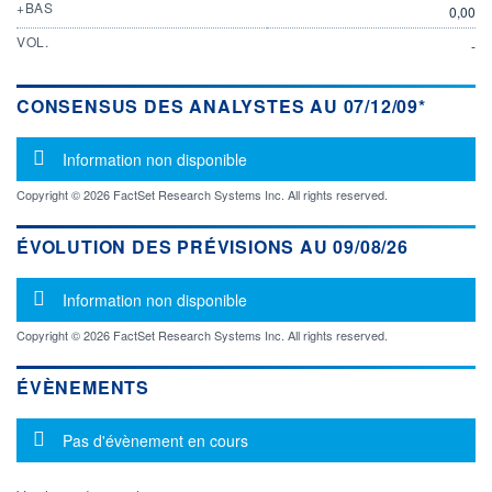
+BAS
0,00
VOL.
-
CONSENSUS DES ANALYSTES AU 07/12/09*
Message d'information
Information non disponible
Copyright © 2026 FactSet Research Systems Inc. All rights reserved.
ÉVOLUTION DES PRÉVISIONS AU 09/08/26
Message d'information
Information non disponible
Copyright © 2026 FactSet Research Systems Inc. All rights reserved.
ÉVÈNEMENTS
Message d'information
Pas d'évènement en cours