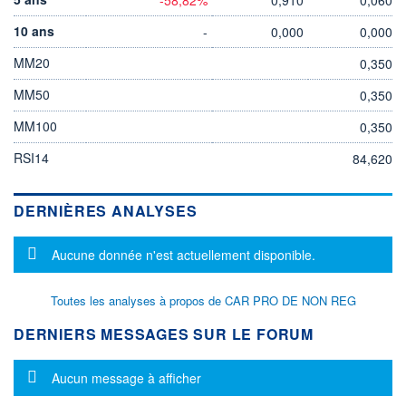
10 ans
-
0,000
0,000
MM20
0,350
MM50
0,350
MM100
0,350
RSI14
84,620
DERNIÈRES ANALYSES
Message d'information
Aucune donnée n'est actuellement disponible.
Toutes les analyses à propos de CAR PRO DE NON REG
DERNIERS MESSAGES SUR LE FORUM
Message d'information
Aucun message à afficher