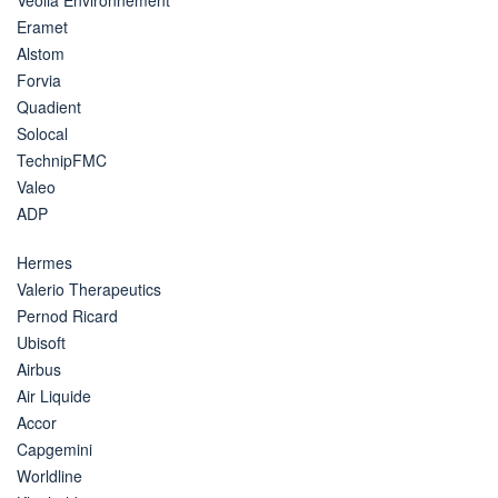
Eramet
Alstom
Forvia
Quadient
Solocal
TechnipFMC
Valeo
ADP
Hermes
Valerio Therapeutics
Pernod Ricard
Ubisoft
Airbus
Air Liquide
Accor
Capgemini
Worldline