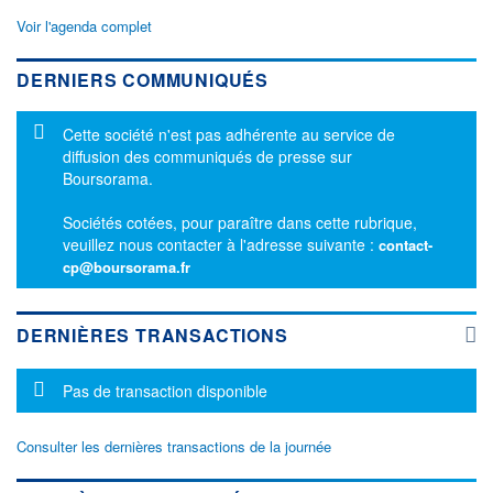
Voir l'agenda complet
DERNIERS COMMUNIQUÉS
Message d'information
Cette société n'est pas adhérente au service de
diffusion des communiqués de presse sur
Boursorama.
Sociétés cotées, pour paraître dans cette rubrique,
veuillez nous contacter à l'adresse suivante :
contact-
cp@boursorama.fr
DERNIÈRES TRANSACTIONS
Message d'information
Pas de transaction disponible
Consulter les dernières transactions de la journée