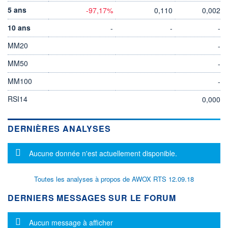
5 ans
-97,17%
0,110
0,002
10 ans
-
-
-
MM20
-
MM50
-
MM100
-
RSI14
0,000
DERNIÈRES ANALYSES
Message d'information
Aucune donnée n'est actuellement disponible.
Toutes les analyses à propos de AWOX RTS 12.09.18
DERNIERS MESSAGES SUR LE FORUM
Message d'information
Aucun message à afficher