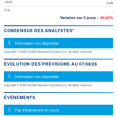
+BAS
0,00
VOL.
-
Variation sur 5 jours :
-95,65%
CONSENSUS DES ANALYSTES*
Message d'information
Information non disponible
Copyright © 2026 FactSet Research Systems Inc. All rights reserved.
ÉVOLUTION DES PRÉVISIONS AU 07/08/26
Message d'information
Information non disponible
Copyright © 2026 FactSet Research Systems Inc. All rights reserved.
ÉVÈNEMENTS
Message d'information
Pas d'évènement en cours