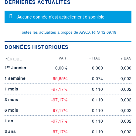
DERNIÈRES ACTUALITÉS
Message d'information
Aucune donnée n'est actuellement disponible.
Toutes les actualités à propos de AWOX RTS 12.09.18
DONNÉES HISTORIQUES
VAR.
+ HAUT
+ BAS
PÉRIODE
er
1
Janvier
0,00%
0,000
0,000
1 semaine
-95,65%
0,074
0,002
1 mois
-97,17%
0,110
0,002
3 mois
-97,17%
0,110
0,002
6 mois
-97,17%
0,110
0,002
1 an
-97,17%
0,110
0,002
3 ans
-97,17%
0,110
0,002