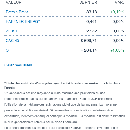
VALEUR
DERNIER
VAR.
83,18
+0,12%
Pétrole Brent
0,461
0,00%
HAFFNER ENERGY
27,82
0,00%
2CRSI
8 699,71
0,00%
CAC 40
4 284,14
+1,03%
Or
Gérer mes listes
* Liste des cabinets d'analystes ayant suivi la valeur au moins une fois dans
l'année :
Un consensus est une moyenne ou une médiane des prévisions ou des
recommandations faites par les analystes financiers. Factset JCF préconise
l'utilisation de la médiane des estimations plutôt que de la moyenne. La moyenne
présente en effet l'inconvénient d'être sensible aux estimations extrêmes d'un
échantillon, inconvénient auquel échappe la médiane. La médiane est donc l'estimation
la plus généralement retenue par la place financière.
Le présent consensus est fourni par la société FactSet Research Systems Inc et