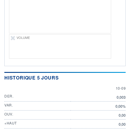
-
PROCHAIN
DIVIDENDE
-
ÉLIGIBILITÉ
Non éligible
Boursobank
VOLUME
+ ALERTE
+ PORTEFEUILLE
+ LISTE
HISTORIQUE 5 JOURS
10 SEP
10-09
DER.
0,003
VAR.
0,00%
OUV.
0,00
+HAUT
0,00