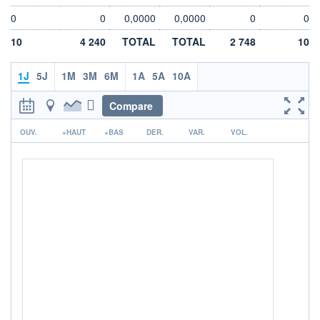
-
-
0
0
0,0000
0,0000
0
0
DERNIER
DATE
DIVIDENDE
DERNIER
10
4 240
TOTAL
DIVIDENDE
TOTAL
2 748
10
0,35 EUR (16/07/25)
16/07/25
1J
5J
1M
3M
6M
1A
5A
10A
PROCHAIN
DIVIDENDE
-
Compare
ÉLIGIBILITÉ
RISQUE ESG
r
PEA
PEA-PME
OUV.
+HAUT
+BAS
DER.
VAR.
VOL.
-
CTO BUSINESS
+ ALERTE
+ PORTEFEUILLE
+ LISTE