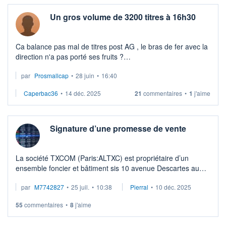
Un gros volume de 3200 titres à 16h30
Ca balance pas mal de titres post AG , le bras de fer avec la
direction n'a pas porté ses fruits ?
par
Prosmallcap
•
28 juin
•
16:40
C'est franchement dommage, s le PDG n'est plus intéressé
par la bourse il avait la trésorerie ...
Caperbac36
•
14 déc. 2025
21
commentaires
•
1
j'aime
Signature d’une promesse de vente
La société TXCOM (Paris:ALTXC) est propriétaire d’un
ensemble foncier et bâtiment sis 10 avenue Descartes au
Plessis Robinson (parcelles n°Y80 et Y81).
par
M7742827
•
25 juil.
•
10:38
Pierral
•
10 déc. 2025
La commune du Plessis Robinson s’est ...
55
commentaires
•
8
j'aime