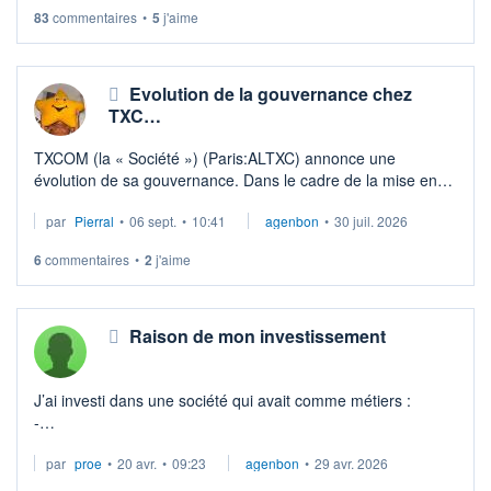
83
commentaires
•
5
j'aime
Evolution de la gouvernance chez
TXC…
TXCOM (la « Société ») (Paris:ALTXC) annonce une
évolution de sa gouvernance. Dans le cadre de la mise en
œuvre d’un plan de succession à la tête de la Société,
par
Pierral
•
06 sept.
•
10:41
agenbon
•
30 juil. 2026
Monsieur Philippe CLAVERY a ...
6
commentaires
•
2
j'aime
Raison de mon investissement
J’ai investi dans une société qui avait comme métiers :
-
TXCOM est le leader européen du développement et de la
par
proe
•
20 avr.
•
09:23
agenbon
•
29 avr. 2026
commercialisation des systèmes d'impression thermique
(destinés à la fabric ...