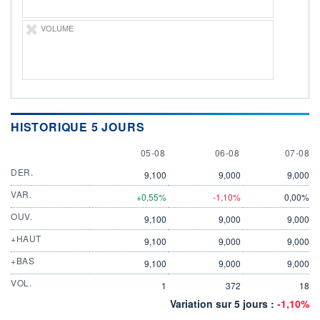
VOLUME
HISTORIQUE 5 JOURS
5 AUGUST
6 AUGUST
7 AUGU
05-08
06-08
07-08
DER.
9,100
9,000
9,000
VAR.
+0,55%
-1,10%
0,00%
OUV.
9,100
9,000
9,000
+HAUT
9,100
9,000
9,000
+BAS
9,100
9,000
9,000
VOL.
1
372
18
Variation sur 5 jours :
-1,10%