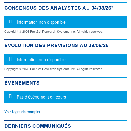
CONSENSUS DES ANALYSTES AU 04/08/26*
Message d'information
Information non disponible
Copyright © 2026 FactSet Research Systems Inc. All rights reserved.
ÉVOLUTION DES PRÉVISIONS AU 09/08/26
Message d'information
Information non disponible
Copyright © 2026 FactSet Research Systems Inc. All rights reserved.
ÉVÈNEMENTS
Message d'information
Pas d'évènement en cours
Voir l'agenda complet
DERNIERS COMMUNIQUÉS