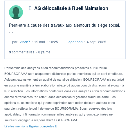
AG délocalisée à Rueil Malmaison
Peut-être à cause des travaux aux alentours du siège social.
J'étais déjà pas sûr de pouvoir y aller mais là, c'est presque
par
vince7
•
19 mai
•
10:25
agenbon
•
4 sept. 2025
certain que je ne pourrai pas m'y rendre.
3
commentaires
•
0
j'aime
L'ensemble des analyses et/ou recommandations présentes sur le forum
BOURSORAMA sont uniquement élaborées par les membres qui en sont émetteurs.
Agissant exclusivement en qualité de canal de diffusion, BOURSORAMA n'a participé
en aucune manière à leur élaboration ni exercé aucun pouvoir discrétionnaire quant à
leur sélection. Les informations contenues dans ces analyses et/ou recommandations
ont été retranscrites "en l'état", sans déclaration ni garantie d'aucune sorte. Les
opinions ou estimations qui y sont exprimées sont celles de leurs auteurs et ne
sauraient refléter le point de vue de BOURSORAMA. Sous réserves des lois
applicables, ni l'information contenue, ni les analyses qui y sont exprimées ne
sauraient engager la responsabilité BOURSORAMA.
Lire les mentions légales complètes