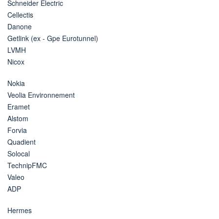
Schneider Electric
Cellectis
Danone
Getlink (ex - Gpe Eurotunnel)
LVMH
Nicox
Nokia
Veolia Environnement
Eramet
Alstom
Forvia
Quadient
Solocal
TechnipFMC
Valeo
ADP
Hermes