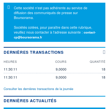
Message d'information
Cette société n'est pas adhérente au service de
diffusion des communiqués de presse sur
Boursorama.
Sociétés cotées, pour paraître dans cette rubrique,
veuillez nous contacter à l'adresse suivante :
contact-
cp@boursorama.fr
DERNIÈRES TRANSACTIONS
HEURES
COURS
QUANTITÉ
11:30:11
9,0000
18
11:30:11
9,0000
18
Consulter les dernières transactions de la journée
DERNIÈRES ACTUALITÉS