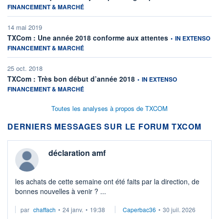
FINANCEMENT & MARCHÉ
14 mai 2019
information fournie
TXCom : Une année 2018 conforme aux attentes
•
IN EXTENSO
FINANCEMENT & MARCHÉ
25 oct. 2018
information fournie par
TXCom : Très bon début d’année 2018
•
IN EXTENSO
FINANCEMENT & MARCHÉ
Toutes les analyses à propos de TXCOM
DERNIERS MESSAGES SUR LE FORUM TXCOM
déclaration amf
les achats de cette semaine ont été faits par la direction, de
bonnes nouvelles à venir ? ...
par
chaffach
•
24 janv.
•
19:38
Caperbac36
•
30 juil. 2026