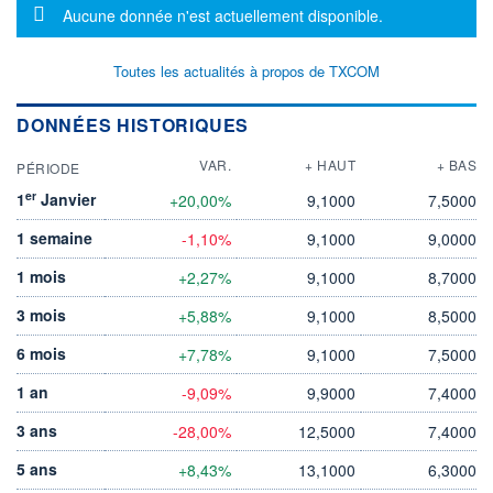
Message d'information
Aucune donnée n'est actuellement disponible.
Toutes les actualités à propos de TXCOM
DONNÉES HISTORIQUES
VAR.
+ HAUT
+ BAS
PÉRIODE
er
1
Janvier
+20,00%
9,1000
7,5000
1 semaine
-1,10%
9,1000
9,0000
1 mois
+2,27%
9,1000
8,7000
3 mois
+5,88%
9,1000
8,5000
6 mois
+7,78%
9,1000
7,5000
1 an
-9,09%
9,9000
7,4000
3 ans
-28,00%
12,5000
7,4000
5 ans
+8,43%
13,1000
6,3000