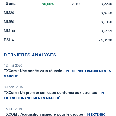
10 ans
+80,00%
13,1000
3,2200
MM20
8,8765
MM50
8,7060
MM100
8,4159
RSI14
74,3100
DERNIÈRES ANALYSES
12 mai 2020
information fournie par
TXCom : Une année 2019 réussie
•
IN EXTENSO FINANCEMENT &
MARCHÉ
08 nov. 2019
information f
TXCom : Un premier semestre conforme aux attentes
•
IN
EXTENSO FINANCEMENT & MARCHÉ
16 juil. 2019
information fournie par
TXCOM : Acquisition majeure pour le groupe
•
IN EXTENSO