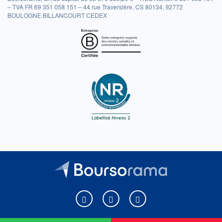
– TVA FR 69 351 058 151 – 44 rue Traversière, CS 80134, 92772
BOULOGNE BILLANCOURT CEDEX
Boursorama sur Facebook
Boursorama sur X
Boursorama sur Youtu