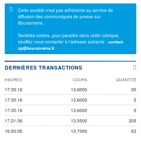
Message d'information
Cette société n'est pas adhérente au service de
diffusion des communiqués de presse sur
Boursorama.
Sociétés cotées, pour paraître dans cette rubrique,
veuillez nous contacter à l'adresse suivante :
contact-
cp@boursorama.fr
DERNIÈRES TRANSACTIONS
HEURES
COURS
QUANTITÉ
17:35:16
13,6000
95
17:35:16
13,6000
5
17:35:16
13,6000
5
17:21:36
13,5500
205
16:50:05
13,7000
63