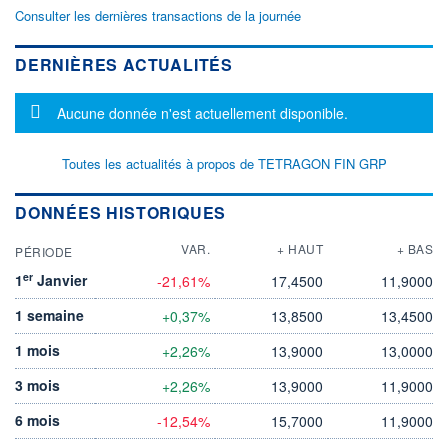
Consulter les dernières transactions de la journée
DERNIÈRES ACTUALITÉS
Message d'information
Aucune donnée n'est actuellement disponible.
Toutes les actualités à propos de TETRAGON FIN GRP
DONNÉES HISTORIQUES
VAR.
+ HAUT
+ BAS
PÉRIODE
er
1
Janvier
-21,61%
17,4500
11,9000
1 semaine
+0,37%
13,8500
13,4500
1 mois
+2,26%
13,9000
13,0000
3 mois
+2,26%
13,9000
11,9000
6 mois
-12,54%
15,7000
11,9000