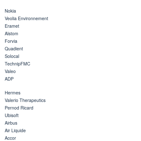
Nokia
Veolia Environnement
Eramet
Alstom
Forvia
Quadient
Solocal
TechnipFMC
Valeo
ADP
Hermes
Valerio Therapeutics
Pernod Ricard
Ubisoft
Airbus
Air Liquide
Accor