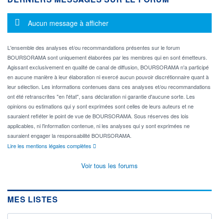
Message d'information
Aucun message à afficher
L'ensemble des analyses et/ou recommandations présentes sur le forum
BOURSORAMA sont uniquement élaborées par les membres qui en sont émetteurs.
Agissant exclusivement en qualité de canal de diffusion, BOURSORAMA n'a participé
en aucune manière à leur élaboration ni exercé aucun pouvoir discrétionnaire quant à
leur sélection. Les informations contenues dans ces analyses et/ou recommandations
ont été retranscrites "en l'état", sans déclaration ni garantie d'aucune sorte. Les
opinions ou estimations qui y sont exprimées sont celles de leurs auteurs et ne
sauraient refléter le point de vue de BOURSORAMA. Sous réserves des lois
applicables, ni l'information contenue, ni les analyses qui y sont exprimées ne
sauraient engager la responsabilité BOURSORAMA.
Lire les mentions légales complètes
Voir tous les forums
MES LISTES