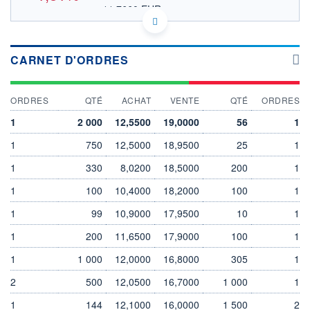
11,7660 EUR
VALEUR INDICATIVE
GG00B1RMC548 TFG
DONNÉES TEMPS DIFFÉRÉ
Politique d'exécution
CARNET D'ORDRES
Cotation sur les autres places
ORDRES
QTÉ
ACHAT
VENTE
QTÉ
ORDRES
14,0
1
2 000
12,5500
19,0000
56
1
13,8
1
750
12,5000
18,9500
25
1
13,6
1
330
8,0200
18,5000
200
1
13,4
12h31
15h02
17h33
1
100
10,4000
18,2000
100
1
SECTEUR
1
99
10,9000
17,9500
10
1
Instruments de placement
en actions
1
200
11,6500
17,9000
100
1
OUVERTURE
CLÔTURE VEILLE
1
1 000
12,0000
16,8000
305
1
13,6000
13,8500
2
500
12,0500
16,7000
1 000
1
+ HAUT
+ BAS
13,7000
13,5000
1
144
12,1000
16,0000
1 500
2