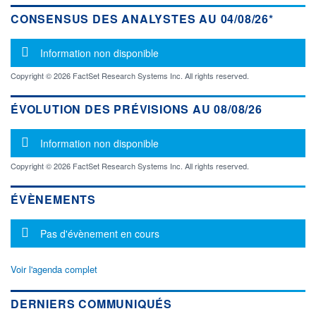
CONSENSUS DES ANALYSTES AU 04/08/26*
Message d'information
Information non disponible
Copyright © 2026 FactSet Research Systems Inc. All rights reserved.
ÉVOLUTION DES PRÉVISIONS AU 08/08/26
Message d'information
Information non disponible
Copyright © 2026 FactSet Research Systems Inc. All rights reserved.
ÉVÈNEMENTS
Message d'information
Pas d'évènement en cours
Voir l'agenda complet
DERNIERS COMMUNIQUÉS