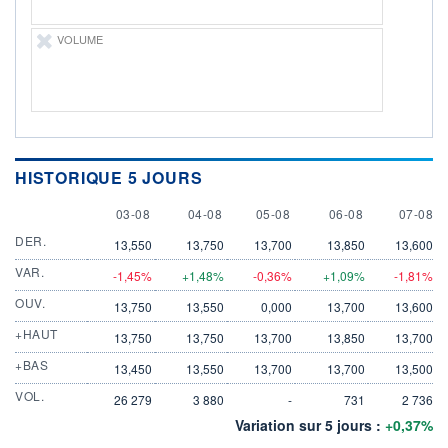
VOLUME
HISTORIQUE 5 JOURS
3 AUGUST
4 AUGUST
5 AUGUST
6 AUGUST
7 AUGU
03-08
04-08
05-08
06-08
07-08
DER.
13,550
13,750
13,700
13,850
13,600
VAR.
-1,45%
+1,48%
-0,36%
+1,09%
-1,81%
OUV.
13,750
13,550
0,000
13,700
13,600
+HAUT
13,750
13,750
13,700
13,850
13,700
+BAS
13,450
13,550
13,700
13,700
13,500
VOL.
26 279
3 880
-
731
2 736
Variation sur 5 jours :
+0,37%