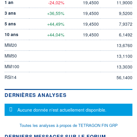
1 an
-24,02%
19,4500
11,9000
3 ans
+36,55%
19,4500
9,5200
5 ans
+44,49%
19,4500
7,9372
10 ans
+44,04%
19,4500
6,1492
MM20
13,6760
MM50
13,1100
MM100
13,3030
RSI14
56,1400
DERNIÈRES ANALYSES
Message d'information
Aucune donnée n'est actuellement disponible.
Toutes les analyses à propos de TETRAGON FIN GRP
DERNIERS MESSAGES SUR LE FORUM