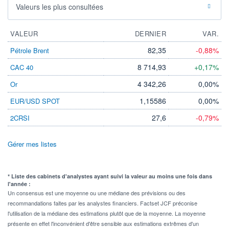
Valeurs les plus consultées
VALEUR
DERNIER
VAR.
82,35
-0,88%
Pétrole Brent
8 714,93
+0,17%
CAC 40
4 342,26
0,00%
Or
1,15586
0,00%
EUR/USD SPOT
27,6
-0,79%
2CRSI
Gérer mes listes
* Liste des cabinets d'analystes ayant suivi la valeur au moins une fois dans
l'année :
Un consensus est une moyenne ou une médiane des prévisions ou des
recommandations faites par les analystes financiers. Factset JCF préconise
l'utilisation de la médiane des estimations plutôt que de la moyenne. La moyenne
présente en effet l'inconvénient d'être sensible aux estimations extrêmes d'un