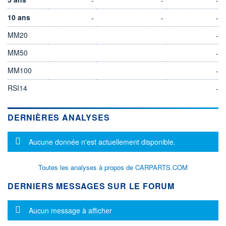
10 ans
-
-
-
MM20
-
MM50
-
MM100
-
RSI14
-
DERNIÈRES ANALYSES
Message d'information
Aucune donnée n'est actuellement disponible.
Toutes les analyses à propos de CARPARTS.COM
DERNIERS MESSAGES SUR LE FORUM
Message d'information
Aucun message à afficher