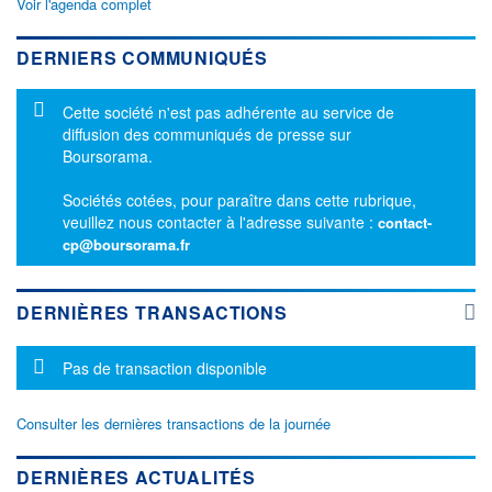
Voir l'agenda complet
DERNIERS COMMUNIQUÉS
Message d'information
Cette société n'est pas adhérente au service de
diffusion des communiqués de presse sur
Boursorama.
Sociétés cotées, pour paraître dans cette rubrique,
veuillez nous contacter à l'adresse suivante :
contact-
cp@boursorama.fr
DERNIÈRES TRANSACTIONS
Message d'information
Pas de transaction disponible
Consulter les dernières transactions de la journée
DERNIÈRES ACTUALITÉS