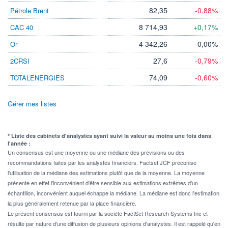
82,35
-0,88%
Pétrole Brent
8 714,93
+0,17%
CAC 40
4 342,26
0,00%
Or
27,6
-0,79%
2CRSI
74,09
-0,60%
TOTALENERGIES
Gérer mes listes
* Liste des cabinets d'analystes ayant suivi la valeur au moins une fois dans
l'année :
Un consensus est une moyenne ou une médiane des prévisions ou des
recommandations faites par les analystes financiers. Factset JCF préconise
l'utilisation de la médiane des estimations plutôt que de la moyenne. La moyenne
présente en effet l'inconvénient d'être sensible aux estimations extrêmes d'un
échantillon, inconvénient auquel échappe la médiane. La médiane est donc l'estimation
la plus généralement retenue par la place financière.
Le présent consensus est fourni par la société FactSet Research Systems Inc et
résulte par nature d'une diffusion de plusieurs opinions d'analystes. Il est rappelé qu'en