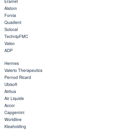
Eramet
Alstom
Forvia
Quadient
Solocal
TechnipFMC
Valeo
ADP
Hermes
Valerio Therapeutics
Pernod Ricard
Ubisoft
Airbus
Air Liquide
Accor
Capgemini
Worldline
Kleaholding