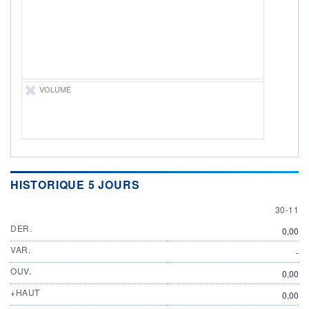
DIVIDENDE
0,00 EUR
-
PROCHAIN
DIVIDENDE
-
ÉLIGIBILITÉ
Non éligible
VOLUME
Boursobank
+ PORTEFEUILLE
+ LISTE
HISTORIQUE 5 JOURS
30 NOV
30-11
DER.
0,00
VAR.
-
OUV.
0,00
+HAUT
0,00