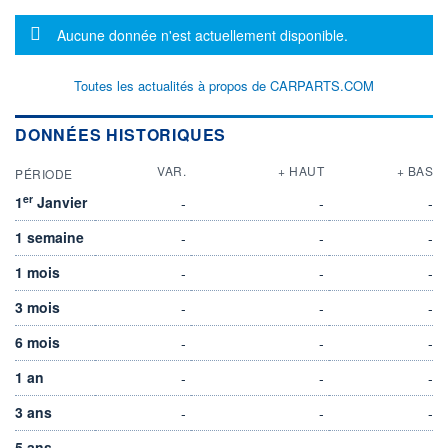
Message d'information
Aucune donnée n'est actuellement disponible.
Toutes les actualités à propos de CARPARTS.COM
DONNÉES HISTORIQUES
VAR.
+ HAUT
+ BAS
PÉRIODE
er
1
Janvier
-
-
-
1 semaine
-
-
-
1 mois
-
-
-
3 mois
-
-
-
6 mois
-
-
-
1 an
-
-
-
3 ans
-
-
-
5 ans
-
-
-