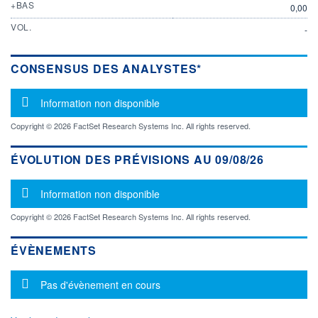
+BAS
0,00
VOL.
-
CONSENSUS DES ANALYSTES*
Message d'information
Information non disponible
Copyright © 2026 FactSet Research Systems Inc. All rights reserved.
ÉVOLUTION DES PRÉVISIONS AU 09/08/26
Message d'information
Information non disponible
Copyright © 2026 FactSet Research Systems Inc. All rights reserved.
ÉVÈNEMENTS
Message d'information
Pas d'évènement en cours