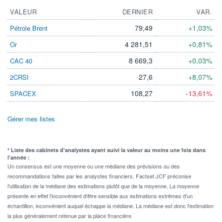
VALEUR
DERNIER
VAR.
79,49
+1,03%
Pétrole Brent
4 281,51
+0,81%
Or
8 669,3
+0,03%
CAC 40
27,6
+8,07%
2CRSI
108,27
-13,61%
SPACEX
Gérer mes listes
* Liste des cabinets d'analystes ayant suivi la valeur au moins une fois dans
l'année :
Un consensus est une moyenne ou une médiane des prévisions ou des
recommandations faites par les analystes financiers. Factset JCF préconise
l'utilisation de la médiane des estimations plutôt que de la moyenne. La moyenne
présente en effet l'inconvénient d'être sensible aux estimations extrêmes d'un
échantillon, inconvénient auquel échappe la médiane. La médiane est donc l'estimation
la plus généralement retenue par la place financière.