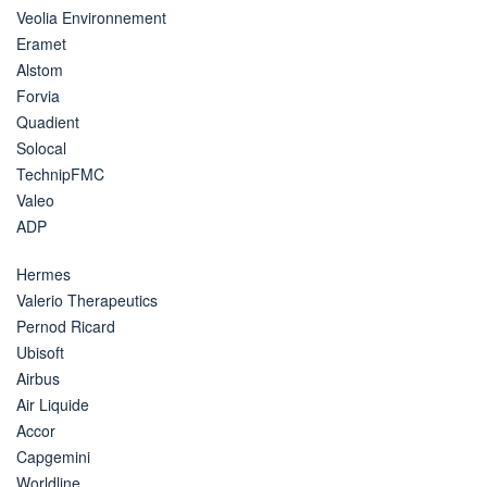
Veolia Environnement
Eramet
Alstom
Forvia
Quadient
Solocal
TechnipFMC
Valeo
ADP
Hermes
Valerio Therapeutics
Pernod Ricard
Ubisoft
Airbus
Air Liquide
Accor
Capgemini
Worldline