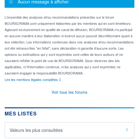
Message d'information
Aucun message à afficher
L'ensemble des analyses et/ou recommandations présentes sur le forum
BOURSORAMA sont uniquement élaborées par les membres qui en sont émetteurs.
Agissant exclusivement en qualité de canal de diffusion, BOURSORAMA n'a participé
en aucune manière à leur élaboration ni exercé aucun pouvoir discrétionnaire quant à
leur sélection. Les informations contenues dans ces analyses et/ou recommandations
ont été retranscrites "en l'état", sans déclaration ni garantie d'aucune sorte. Les
opinions ou estimations qui y sont exprimées sont celles de leurs auteurs et ne
sauraient refléter le point de vue de BOURSORAMA. Sous réserves des lois
applicables, ni l'information contenue, ni les analyses qui y sont exprimées ne
sauraient engager la responsabilité BOURSORAMA.
Lire les mentions légales complètes
Voir tous les forums
MES LISTES
Valeurs les plus consultées