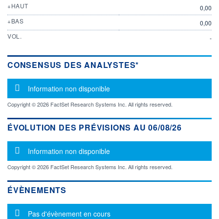
+HAUT
0,00
+BAS
0,00
VOL.
-
CONSENSUS DES ANALYSTES*
Message d'information
Information non disponible
Copyright © 2026 FactSet Research Systems Inc. All rights reserved.
ÉVOLUTION DES PRÉVISIONS AU 06/08/26
Message d'information
Information non disponible
Copyright © 2026 FactSet Research Systems Inc. All rights reserved.
ÉVÈNEMENTS
Message d'information
Pas d'évènement en cours