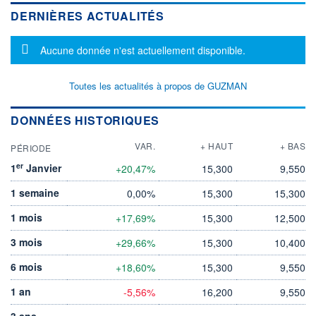
DERNIÈRES ACTUALITÉS
Message d'information
Aucune donnée n'est actuellement disponible.
Toutes les actualités à propos de GUZMAN
DONNÉES HISTORIQUES
VAR.
+ HAUT
+ BAS
PÉRIODE
er
1
Janvier
+20,47%
15,300
9,550
1 semaine
0,00%
15,300
15,300
1 mois
+17,69%
15,300
12,500
3 mois
+29,66%
15,300
10,400
6 mois
+18,60%
15,300
9,550
1 an
-5,56%
16,200
9,550
3 ans