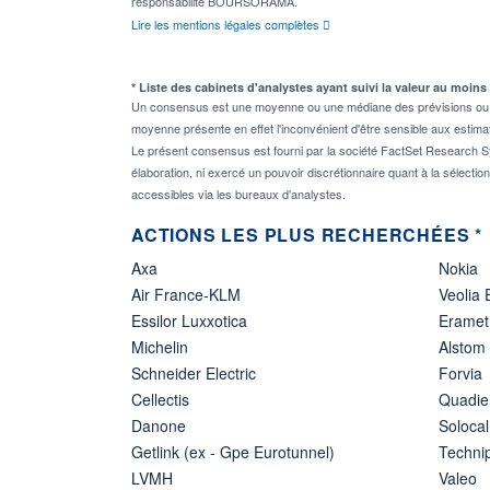
responsabilité BOURSORAMA.
Lire les mentions légales complètes
* Liste des cabinets d'analystes ayant suivi la valeur au moins
Un consensus est une moyenne ou une médiane des prévisions ou des
moyenne présente en effet l'inconvénient d'être sensible aux estima
Le présent consensus est fourni par la société FactSet Research Sy
élaboration, ni exercé un pouvoir discrétionnaire quant à la sélectio
accessibles via les bureaux d'analystes.
ACTIONS LES PLUS RECHERCHÉES *
Axa
Nokia
Air France-KLM
Veolia
Essilor Luxxotica
Eramet
Michelin
Alstom
Schneider Electric
Forvia
Cellectis
Quadie
Danone
Solocal
Getlink (ex - Gpe Eurotunnel)
Techn
LVMH
Valeo