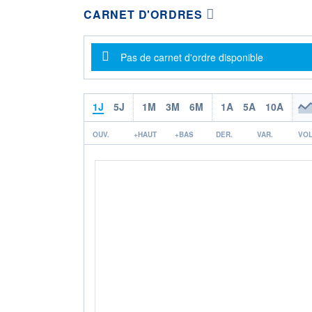
CARNET D'ORDRES
Message d'information
Pas de carnet d'ordre disponible
1J
5J
1M
3M
6M
1A
5A
10A
OUV.
+HAUT
+BAS
DER.
VAR.
VOL