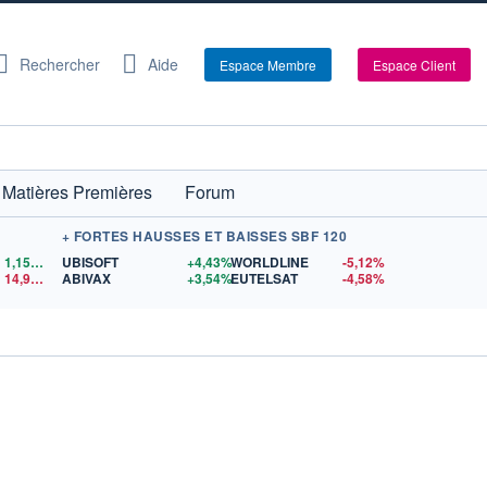
Rechercher
Aide
Espace Membre
Espace Client
Matières Premières
Forum
+ FORTES HAUSSES ET BAISSES SBF 120
1,1559
$US
UBISOFT
+4,43%
WORLDLINE
-5,12%
14,90
$US
ABIVAX
+3,54%
EUTELSAT
-4,58%