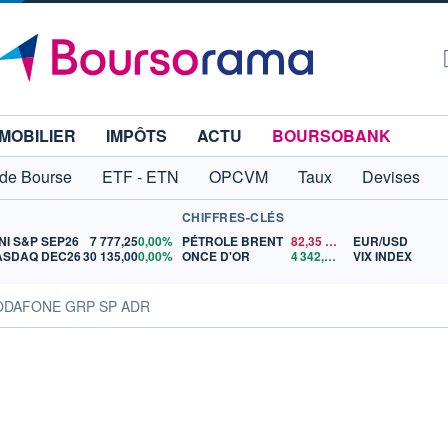
MOBILIER
IMPÔTS
ACTU
BOURSOBANK
 de Bourse
ETF - ETN
OPCVM
Taux
Devises
CHIFFRES-CLÉS
NI S&P SEP26
7 777,25
0,00%
PÉTROLE BRENT
82,35
$US
EUR/USD
ASDAQ DEC26
30 135,00
0,00%
ONCE D'OR
4 342,26
$US
VIX INDEX
VODAFONE GRP SP ADR