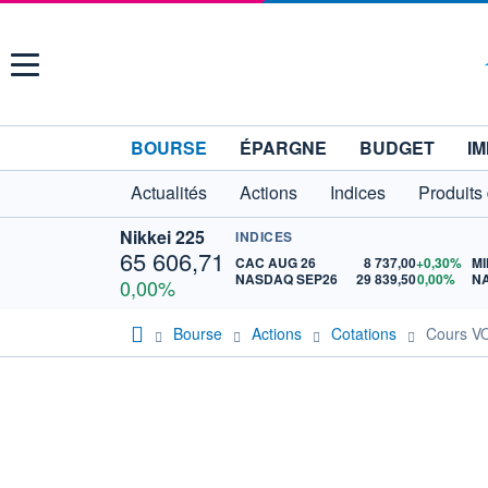
Menu
BOURSE
ÉPARGNE
BUDGET
IM
Actualités
Actions
Indices
Produits
Nikkei 225
INDICES
65 606,71
CAC AUG 26
8 737,00
+0,30%
MI
NASDAQ SEP26
29 839,50
0,00%
N
0,00%
Bourse
Actions
Cotations
Cours 