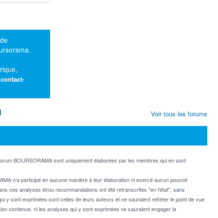
 de
oursorama.
rique,
:
contact-
M
Voir tous les forums
e forum BOURSORAMA sont uniquement élaborées par les membres qui en sont
MA n'a participé en aucune manière à leur élaboration ni exercé aucun pouvoir
dans ces analyses et/ou recommandations ont été retranscrites "en l'état", sans
ui y sont exprimées sont celles de leurs auteurs et ne sauraient refléter le point de vue
on contenue, ni les analyses qui y sont exprimées ne sauraient engager la