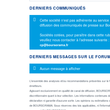
DERNIERS COMMUNIQUÉS
Message d'information
Cette société n'est pas adhérente au service
diffusion des communiqués de presse sur B
Sociétés cotées, pour paraître dans cette rub
veuillez nous contacter à l'adresse suivante 
cp@boursorama.fr
DERNIERS MESSAGES SUR LE FORU
Message d'information
Aucun message à afficher
L'ensemble des analyses et/ou recommandations présentes sur l
émetteurs.
Agissant exclusivement en qualité de canal de diffusion, BOURSORA
discrétionnaire quant à leur sélection. Les informations contenues 
déclaration ni garantie d'aucune sorte. Les opinions ou estimations q
de BOURSORAMA. Sous réserves des lois applicables, ni l'informati