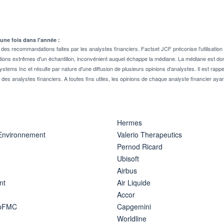
 une fois dans l'année :
 recommandations faites par les analystes financiers. Factset JCF préconise l'utilisation 
tions extrêmes d'un échantillon, inconvénient auquel échappe la médiane. La médiane est donc
stems Inc et résulte par nature d'une diffusion de plusieurs opinions d'analystes. Il est 
n des analystes financiers. A toutes fins utiles, les opinions de chaque analyste financier aya
Hermes
 Environnement
Valerio Therapeutics
Pernod Ricard
Ubisoft
Airbus
nt
Air Liquide
Accor
ipFMC
Capgemini
Worldline