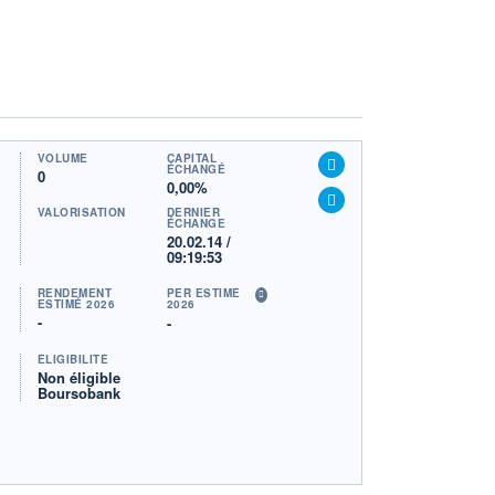
VOLUME
CAPITAL
ÉCHANGÉ
0
0,00%
VALORISATION
DERNIER
ÉCHANGE
20.02.14 /
09:19:53
RENDEMENT
PER ESTIMÉ
ESTIMÉ 2026
2026
-
-
ÉLIGIBILITÉ
Non éligible
Boursobank