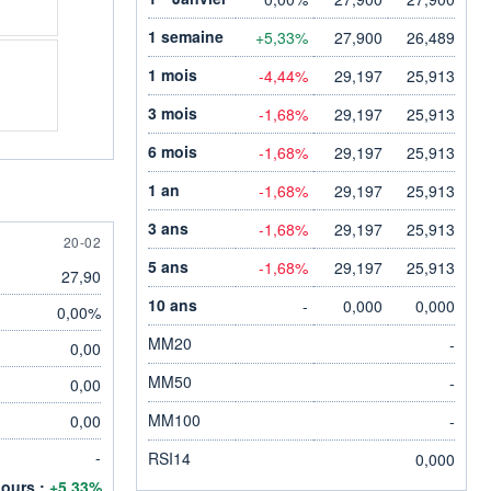
1 semaine
+5,33%
27,900
26,489
1 mois
-4,44%
29,197
25,913
3 mois
-1,68%
29,197
25,913
6 mois
-1,68%
29,197
25,913
1 an
-1,68%
29,197
25,913
3 ans
-1,68%
29,197
25,913
20 FEBRUARY
20-02
5 ans
-1,68%
29,197
25,913
27,90
10 ans
-
0,000
0,000
0,00%
MM20
-
0,00
MM50
-
0,00
MM100
0,00
-
-
RSI14
0,000
jours :
+5,33%