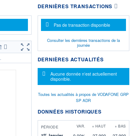
DERNIÈRES TRANSACTIONS
Message d'information
Pas de transaction disponible
Consulter les dernières transactions de la
journée
DERNIÈRES ACTUALITÉS
.
Message d'information
Aucune donnée n'est actuellement
disponible.
Toutes les actualités à propos de VODAFONE GRP
SP ADR
DONNÉES HISTORIQUES
VAR.
+ HAUT
+ BAS
PÉRIODE
er
1
Janvier
0,00%
27,900
27,900