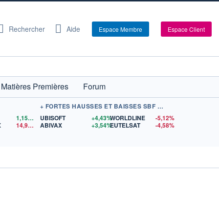
Rechercher
Aide
Espace Membre
Espace Client
Matières Premières
Forum
+ FORTES HAUSSES ET BAISSES SBF 120
1,1559
$US
UBISOFT
+4,43%
WORLDLINE
-5,12%
X
14,90
$US
ABIVAX
+3,54%
EUTELSAT
-4,58%