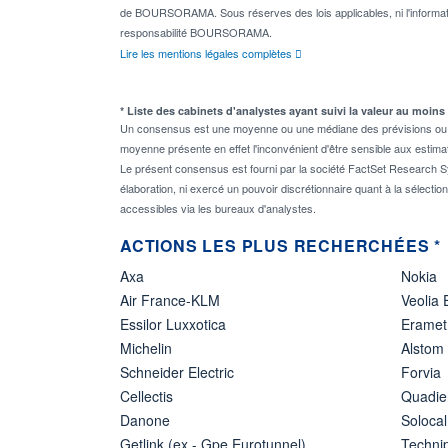
de BOURSORAMA. Sous réserves des lois applicables, ni l'informati
responsabilité BOURSORAMA.
Lire les mentions légales complètes
* Liste des cabinets d'analystes ayant suivi la valeur au moins
Un consensus est une moyenne ou une médiane des prévisions ou des
moyenne présente en effet l'inconvénient d'être sensible aux estima
Le présent consensus est fourni par la société FactSet Research Sy
élaboration, ni exercé un pouvoir discrétionnaire quant à la sélectio
accessibles via les bureaux d'analystes.
ACTIONS LES PLUS RECHERCHÉES *
Axa
Nokia
Air France-KLM
Veolia
Essilor Luxxotica
Eramet
Michelin
Alstom
Schneider Electric
Forvia
Cellectis
Quadie
Danone
Solocal
Getlink (ex - Gpe Eurotunnel)
Techn