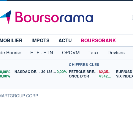
MOBILIER
IMPÔTS
ACTU
BOURSOBANK
 de Bourse
ETF - ETN
OPCVM
Taux
Devises
CHIFFRES-CLÉS
0
0,00%
NASDAQ DEC26
30 135,00
0,00%
PÉTROLE BRENT
82,35
$US
EUR/USD
5
0,00%
ONCE D'OR
4 342,26
$US
VIX INDE
SMARTGROUP CORP