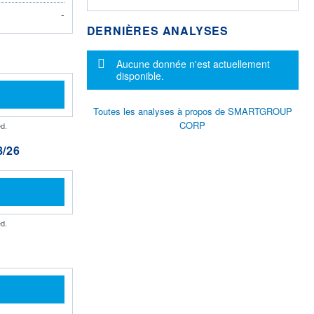
-
DERNIÈRES ANALYSES
Message d'information
Aucune donnée n'est actuellement
disponible.
Toutes les analyses à propos de SMARTGROUP
CORP
d.
/26
d.