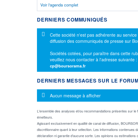
Voir l'agenda complet
DERNIERS COMMUNIQUÉS
Message d'information
Cette société n'est pas adhérente au service
diffusion des communiqués de presse sur B
Sociétés cotées, pour paraître dans cette rub
veuillez nous contacter à l'adresse suivante 
cp@boursorama.fr
DERNIERS MESSAGES SUR LE FORU
Message d'information
Aucun message à afficher
L'ensemble des analyses et/ou recommandations présentes sur l
émetteurs.
Agissant exclusivement en qualité de canal de diffusion, BOURSORA
discrétionnaire quant à leur sélection. Les informations contenues 
déclaration ni garantie d'aucune sorte. Les opinions ou estimations q