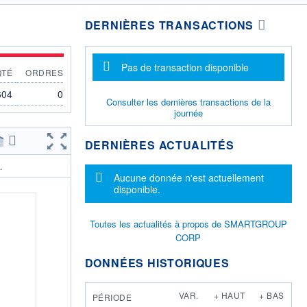
DERNIÈRES TRANSACTIONS
Message d'information
Pas de transaction disponible
QTÉ
ORDRES
604
0
Consulter les dernières transactions de la
journée
DERNIÈRES ACTUALITÉS
.
Message d'information
Aucune donnée n'est actuellement
disponible.
Toutes les actualités à propos de SMARTGROUP
CORP
DONNÉES HISTORIQUES
VAR.
+ HAUT
+ BAS
PÉRIODE