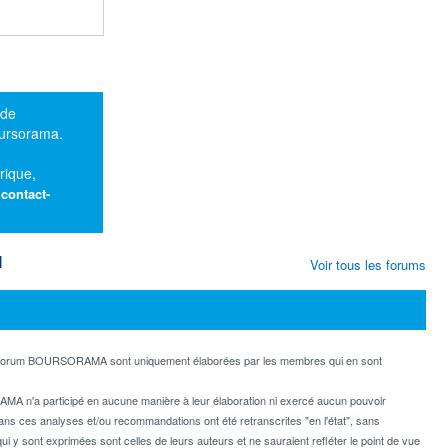
 de
oursorama.
rique,
:
contact-
M
Voir tous les forums
e forum BOURSORAMA sont uniquement élaborées par les membres qui en sont
MA n'a participé en aucune manière à leur élaboration ni exercé aucun pouvoir
dans ces analyses et/ou recommandations ont été retranscrites "en l'état", sans
ui y sont exprimées sont celles de leurs auteurs et ne sauraient refléter le point de vue