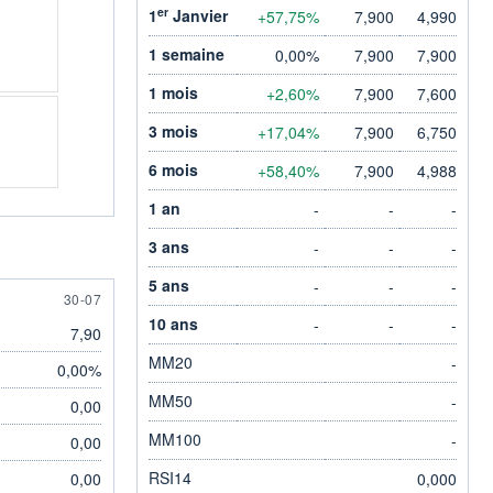
er
1
Janvier
+57,75%
7,900
4,990
1 semaine
0,00%
7,900
7,900
1 mois
+2,60%
7,900
7,600
3 mois
+17,04%
7,900
6,750
6 mois
+58,40%
7,900
4,988
1 an
-
-
-
3 ans
-
-
-
5 ans
-
-
-
30 JULY
30-07
10 ans
-
-
-
7,90
MM20
-
0,00%
MM50
-
0,00
MM100
-
0,00
RSI14
0,00
0,000