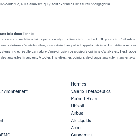
on contenue, ni les analyses qui y sont exprimées ne sauraient engager la
 une fois dans l'année :
 recommandations faites par les analystes financiers. Factset JCF préconise l'utilisation 
tions extrêmes d'un échantillon, inconvénient auquel échappe la médiane. La médiane est donc
stems Inc et résulte par nature d'une diffusion de plusieurs opinions d'analystes. Il est 
n des analystes financiers. A toutes fins utiles, les opinions de chaque analyste financier aya
Hermes
 Environnement
Valerio Therapeutics
Pernod Ricard
Ubisoft
Airbus
nt
Air Liquide
Accor
ipFMC
Capgemini