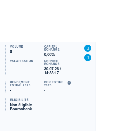
VOLUME
CAPITAL
ÉCHANGÉ
0
0,00%
VALORISATION
DERNIER
ÉCHANGE
30.07.26 /
14:33:17
RENDEMENT
PER ESTIMÉ
ESTIMÉ 2026
2026
-
-
ÉLIGIBILITÉ
Non éligible
Boursobank