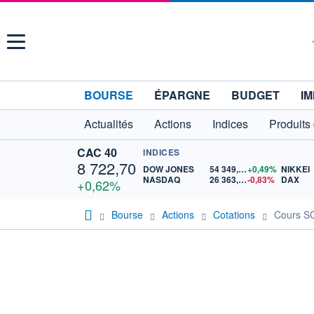
Menu
BOURSE
ÉPARGNE
BUDGET
IM
Actualités
Actions
Indices
Produits
CAC 40
INDICES
8 722,70
DOW JONES
54 349,12
+0,49%
NIKKEI
NASDAQ
26 363,44
-0,83%
DAX
+0,62%
Bourse
Actions
Cotations
Cours 