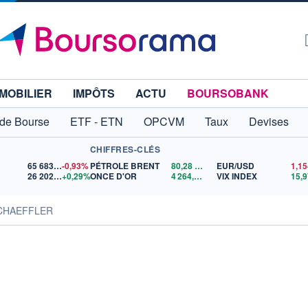
MOBILIER
IMPÔTS
ACTU
BOURSOBANK
 de Bourse
ETF - ETN
OPCVM
Taux
Devises
CHIFFRES-CLÉS
65 683,26
-0,93%
PÉTROLE BRENT
80,28
$US
EUR/USD
26 202,52
+0,29%
ONCE D'OR
4 264,41
$US
VIX INDEX
15,9
SCHAEFFLER