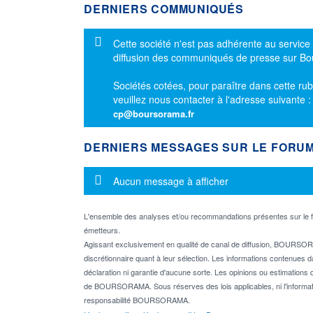
DERNIERS COMMUNIQUÉS
Message d'information
Cette société n'est pas adhérente au service
diffusion des communiqués de presse sur B
Sociétés cotées, pour paraître dans cette rub
veuillez nous contacter à l'adresse suivante 
cp@boursorama.fr
DERNIERS MESSAGES SUR LE FORU
Message d'information
Aucun message à afficher
L'ensemble des analyses et/ou recommandations présentes sur l
émetteurs.
Agissant exclusivement en qualité de canal de diffusion, BOURSORA
discrétionnaire quant à leur sélection. Les informations contenues 
déclaration ni garantie d'aucune sorte. Les opinions ou estimations q
de BOURSORAMA. Sous réserves des lois applicables, ni l'informati
responsabilité BOURSORAMA.