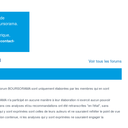
 de
oursorama.
rique,
:
contact-
M
Voir tous les forums
e forum BOURSORAMA sont uniquement élaborées par les membres qui en sont
MA n'a participé en aucune manière à leur élaboration ni exercé aucun pouvoir
dans ces analyses et/ou recommandations ont été retranscrites "en l'état", sans
ui y sont exprimées sont celles de leurs auteurs et ne sauraient refléter le point de vue
on contenue, ni les analyses qui y sont exprimées ne sauraient engager la