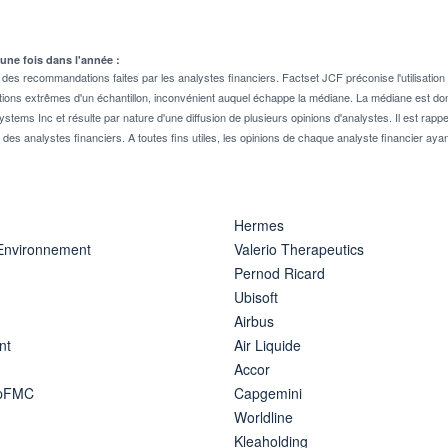
 une fois dans l'année :
 recommandations faites par les analystes financiers. Factset JCF préconise l'utilisation 
tions extrêmes d'un échantillon, inconvénient auquel échappe la médiane. La médiane est donc
stems Inc et résulte par nature d'une diffusion de plusieurs opinions d'analystes. Il est 
n des analystes financiers. A toutes fins utiles, les opinions de chaque analyste financier aya
Hermes
 Environnement
Valerio Therapeutics
Pernod Ricard
Ubisoft
Airbus
nt
Air Liquide
Accor
ipFMC
Capgemini
Worldline
Kleaholding