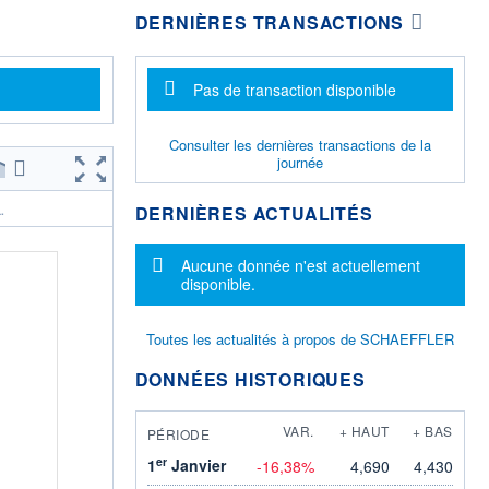
DERNIÈRES TRANSACTIONS
Message d'information
Pas de transaction disponible
Consulter les dernières transactions de la
journée
DERNIÈRES ACTUALITÉS
.
Message d'information
Aucune donnée n'est actuellement
disponible.
Toutes les actualités à propos de SCHAEFFLER
DONNÉES HISTORIQUES
VAR.
+ HAUT
+ BAS
PÉRIODE
er
1
Janvier
-16,38%
4,690
4,430