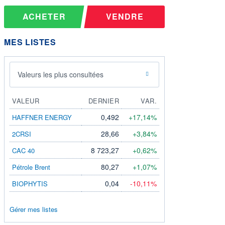
ACHETER
VENDRE
MES LISTES
Valeurs les plus consultées
VALEUR
DERNIER
VAR.
0,492
+17,14%
HAFFNER ENERGY
28,66
+3,84%
2CRSI
8 723,27
+0,62%
CAC 40
80,27
+1,07%
Pétrole Brent
0,04
-10,11%
BIOPHYTIS
Gérer mes listes