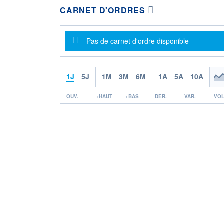
CARNET D'ORDRES
Message d'information
Pas de carnet d'ordre disponible
1J
5J
1M
3M
6M
1A
5A
10A
OUV.
+HAUT
+BAS
DER.
VAR.
VOL