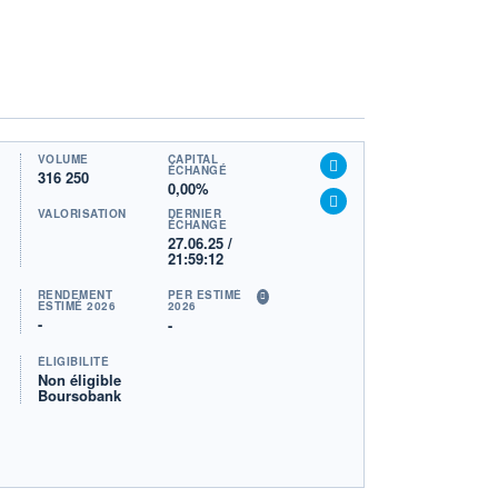
VOLUME
CAPITAL
ÉCHANGÉ
316 250
0,00%
VALORISATION
DERNIER
ÉCHANGE
27.06.25 /
21:59:12
RENDEMENT
PER ESTIMÉ
ESTIMÉ 2026
2026
-
-
ÉLIGIBILITÉ
Non éligible
Boursobank