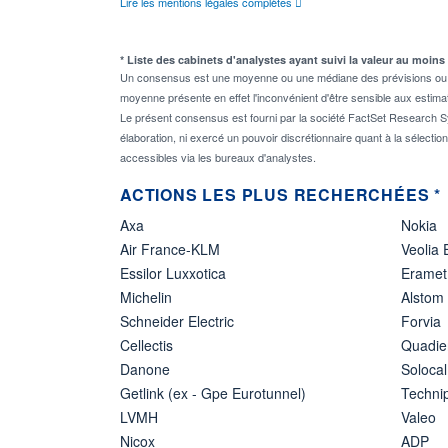
Lire les mentions légales complètes
* Liste des cabinets d'analystes ayant suivi la valeur au moins
Un consensus est une moyenne ou une médiane des prévisions ou des
moyenne présente en effet l'inconvénient d'être sensible aux estima
Le présent consensus est fourni par la société FactSet Research Sy
élaboration, ni exercé un pouvoir discrétionnaire quant à la sélectio
accessibles via les bureaux d'analystes.
ACTIONS LES PLUS RECHERCHÉES *
Axa
Nokia
Air France-KLM
Veolia
Essilor Luxxotica
Eramet
Michelin
Alstom
Schneider Electric
Forvia
Cellectis
Quadie
Danone
Solocal
Getlink (ex - Gpe Eurotunnel)
Techn
LVMH
Valeo
Nicox
ADP