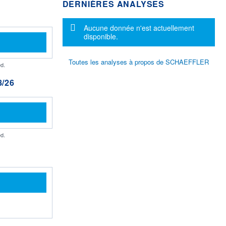
DERNIÈRES ANALYSES
Message d'information
Aucune donnée n'est actuellement
disponible.
Toutes les analyses à propos de SCHAEFFLER
d.
/26
d.