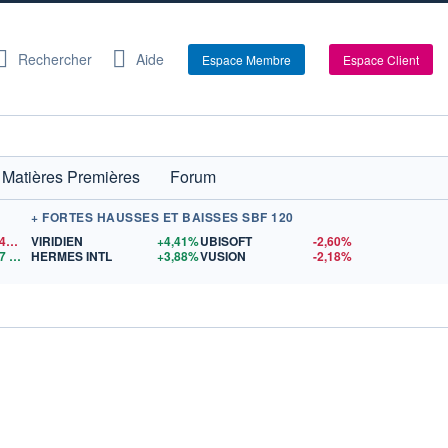
Rechercher
Aide
Espace Membre
Espace Client
Matières Premières
Forum
+ FORTES HAUSSES ET BAISSES SBF 120
1,1546
$US
VIRIDIEN
+4,41%
UBISOFT
-2,60%
7
$US
HERMES INTL
+3,88%
VUSION
-2,18%