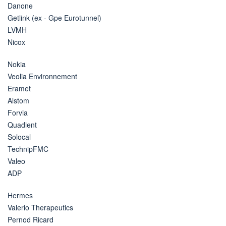
Danone
Getlink (ex - Gpe Eurotunnel)
LVMH
Nicox
Nokia
Veolia Environnement
Eramet
Alstom
Forvia
Quadient
Solocal
TechnipFMC
Valeo
ADP
Hermes
Valerio Therapeutics
Pernod Ricard