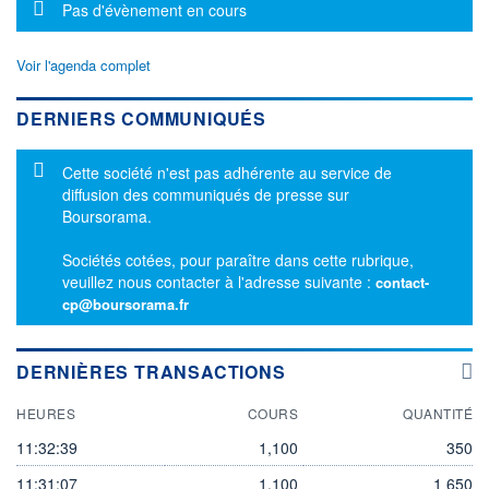
Message d'information
Pas d'évènement en cours
Voir l'agenda complet
DERNIERS COMMUNIQUÉS
Message d'information
Cette société n'est pas adhérente au service de
diffusion des communiqués de presse sur
Boursorama.
Sociétés cotées, pour paraître dans cette rubrique,
veuillez nous contacter à l'adresse suivante :
contact-
cp@boursorama.fr
DERNIÈRES TRANSACTIONS
HEURES
COURS
QUANTITÉ
11:32:39
1,100
350
11:31:07
1,100
1 650