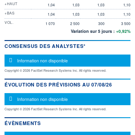
+HAUT
1,04
1,03
1,03
1,10
+BAS
1,04
1,03
1,03
1,10
VOL.
1 070
2 500
300
3 500
Variation sur 5 jours :
+0,92%
CONSENSUS DES ANALYSTES*
Message d'information
Information non disponible
Copyright © 2026 FactSet Research Systems Inc. All rights reserved.
ÉVOLUTION DES PRÉVISIONS AU 07/08/26
Message d'information
Information non disponible
Copyright © 2026 FactSet Research Systems Inc. All rights reserved.
ÉVÈNEMENTS