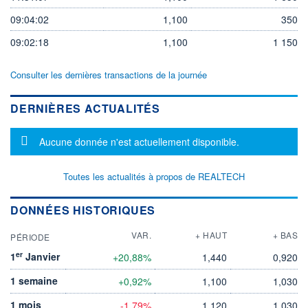
09:04:02
1,100
350
09:02:18
1,100
1 150
Consulter les dernières transactions de la journée
DERNIÈRES ACTUALITÉS
Message d'information
Aucune donnée n'est actuellement disponible.
Toutes les actualités à propos de REALTECH
DONNÉES HISTORIQUES
VAR.
+ HAUT
+ BAS
PÉRIODE
er
1
Janvier
+20,88%
1,440
0,920
1 semaine
+0,92%
1,100
1,030
1 mois
-1,79%
1,120
1,030