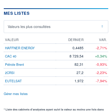
MES LISTES
Valeurs les plus consultées
VALEUR
DERNIER
VAR.
0,4485
-2,71%
HAFFNER ENERGY
8 729,54
+0,34%
CAC 40
82,31
-0,93%
Pétrole Brent
27,2
-2,23%
2CRSI
1,972
-7,94%
EUTELSAT
Gérer mes listes
* Liste des cabinets d'analystes ayant suivi la valeur au moins une fois dans