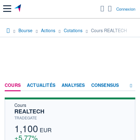
Menu
Connexion
Bourse
Actions
Cotations
Cours REALTECH
COURS
ACTUALITÉS
ANALYSES
CONSENSUS
Cours
SOCIÉTÉ
REALTECH
HISTORIQUE
TRADEGATE
1,100
ACTIONNAIRES
EUR
+5,77%