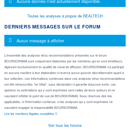
Message d'information
Aucune donnée n'est actuellement disponible.
Toutes les analyses à propos de REALTECH
DERNIERS MESSAGES SUR LE FORUM
Message d'information
Aucun message à afficher
L'ensemble des analyses et/ou recommandations présentes sur le forum
BOURSORAMA sont uniquement élaborées par les membres qui en sont émetteurs.
Agissant exclusivement en qualité de canal de diffusion, BOURSORAMA n'a participé
en aucune manière à leur élaboration ni exercé aucun pouvoir discrétionnaire quant à
leur sélection. Les informations contenues dans ces analyses et/ou recommandations
ont été retranscrites "en l'état", sans déclaration ni garantie d'aucune sorte. Les
opinions ou estimations qui y sont exprimées sont celles de leurs auteurs et ne
sauraient refléter le point de vue de BOURSORAMA. Sous réserves des lois
applicables, ni l'information contenue, ni les analyses qui y sont exprimées ne
sauraient engager la responsabilité BOURSORAMA.
Lire les mentions légales complètes
Voir tous les forums