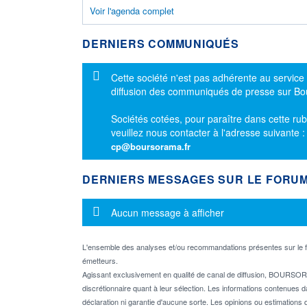
Voir l'agenda complet
DERNIERS COMMUNIQUÉS
Message d'information
Cette société n'est pas adhérente au service
diffusion des communiqués de presse sur B
Sociétés cotées, pour paraître dans cette rub
veuillez nous contacter à l'adresse suivante 
cp@boursorama.fr
DERNIERS MESSAGES SUR LE FORU
Message d'information
Aucun message à afficher
L'ensemble des analyses et/ou recommandations présentes sur l
émetteurs.
Agissant exclusivement en qualité de canal de diffusion, BOURSORA
discrétionnaire quant à leur sélection. Les informations contenues 
déclaration ni garantie d'aucune sorte. Les opinions ou estimations q