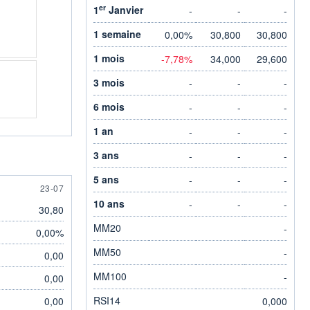
er
1
Janvier
-
-
-
1 semaine
0,00%
30,800
30,800
1 mois
-7,78%
34,000
29,600
3 mois
-
-
-
6 mois
-
-
-
1 an
-
-
-
3 ans
-
-
-
5 ans
-
-
-
23 JULY
23-07
10 ans
-
-
-
30,80
MM20
-
0,00%
MM50
-
0,00
MM100
-
0,00
RSI14
0,00
0,000