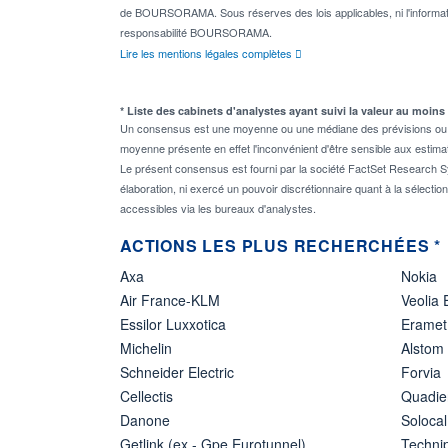
de BOURSORAMA. Sous réserves des lois applicables, ni l'informati
responsabilité BOURSORAMA.
Lire les mentions légales complètes
* Liste des cabinets d'analystes ayant suivi la valeur au moins
Un consensus est une moyenne ou une médiane des prévisions ou des
moyenne présente en effet l'inconvénient d'être sensible aux estima
Le présent consensus est fourni par la société FactSet Research Sy
élaboration, ni exercé un pouvoir discrétionnaire quant à la sélectio
accessibles via les bureaux d'analystes.
ACTIONS LES PLUS RECHERCHÉES *
Axa
Nokia
Air France-KLM
Veolia
Essilor Luxxotica
Eramet
Michelin
Alstom
Schneider Electric
Forvia
Cellectis
Quadie
Danone
Solocal
Getlink (ex - Gpe Eurotunnel)
Techn