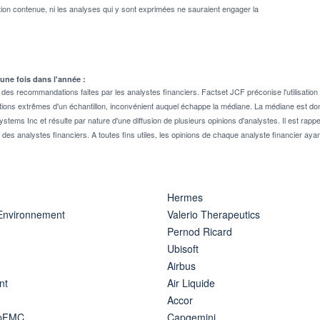
on contenue, ni les analyses qui y sont exprimées ne sauraient engager la
 une fois dans l'année :
 recommandations faites par les analystes financiers. Factset JCF préconise l'utilisation 
tions extrêmes d'un échantillon, inconvénient auquel échappe la médiane. La médiane est donc
stems Inc et résulte par nature d'une diffusion de plusieurs opinions d'analystes. Il est 
n des analystes financiers. A toutes fins utiles, les opinions de chaque analyste financier aya
Hermes
 Environnement
Valerio Therapeutics
Pernod Ricard
Ubisoft
Airbus
nt
Air Liquide
Accor
ipFMC
Capgemini