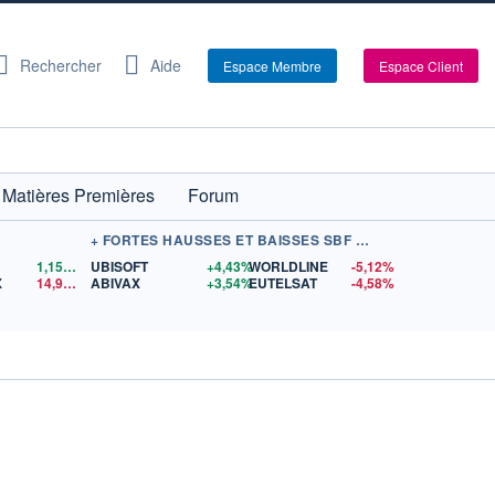
Rechercher
Aide
Espace Membre
Espace Client
Matières Premières
Forum
+ FORTES HAUSSES ET BAISSES SBF 120
1,1559
$US
UBISOFT
+4,43%
WORLDLINE
-5,12%
X
14,90
$US
ABIVAX
+3,54%
EUTELSAT
-4,58%