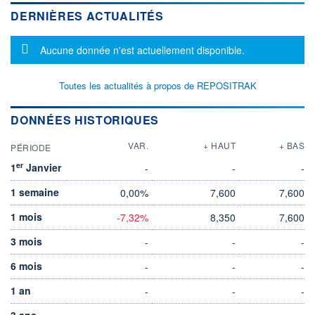
DERNIÈRES ACTUALITÉS
Message d'information
Aucune donnée n'est actuellement disponible.
Toutes les actualités à propos de REPOSITRAK
DONNÉES HISTORIQUES
VAR.
+ HAUT
+ BAS
PÉRIODE
er
1
Janvier
-
-
-
1 semaine
0,00%
7,600
7,600
1 mois
-7,32%
8,350
7,600
3 mois
-
-
-
6 mois
-
-
-
1 an
-
-
-
3 ans