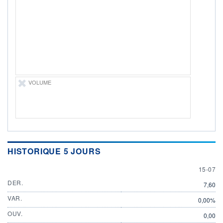
DIVIDENDE
0,00 EUR
-
PROCHAIN
DIVIDENDE
-
ÉLIGIBILITÉ
Non éligible
Boursobank
VOLUME
+ PORTEFEUILLE
+ LISTE
HISTORIQUE 5 JOURS
15 JULY
15-07
DER.
7,60
VAR.
0,00%
OUV.
0,00