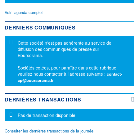
Voir l'agenda complet
DERNIERS COMMUNIQUÉS
Message d'information
Cette société n'est pas adhérente au service de
diffusion des communiqués de presse sur
Boursorama.
Sociétés cotées, pour paraître dans cette rubrique,
veuillez nous contacter à l'adresse suivante :
contact-
cp@boursorama.fr
DERNIÈRES TRANSACTIONS
Message d'information
Pas de transaction disponible
Consulter les dernières transactions de la journée