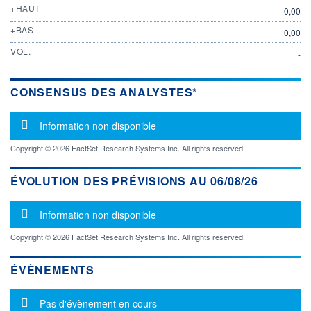
+HAUT
0,00
+BAS
0,00
VOL.
-
CONSENSUS DES ANALYSTES*
Message d'information
Information non disponible
Copyright © 2026 FactSet Research Systems Inc. All rights reserved.
ÉVOLUTION DES PRÉVISIONS AU 06/08/26
Message d'information
Information non disponible
Copyright © 2026 FactSet Research Systems Inc. All rights reserved.
ÉVÈNEMENTS
Message d'information
Pas d'évènement en cours