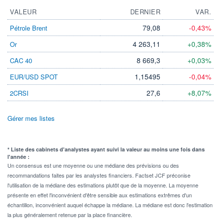
VALEUR
DERNIER
VAR.
79,08
-0,43%
Pétrole Brent
4 263,11
+0,38%
Or
8 669,3
+0,03%
CAC 40
1,15495
-0,04%
EUR/USD SPOT
27,6
+8,07%
2CRSI
Gérer mes listes
* Liste des cabinets d'analystes ayant suivi la valeur au moins une fois dans
l'année :
Un consensus est une moyenne ou une médiane des prévisions ou des
recommandations faites par les analystes financiers. Factset JCF préconise
l'utilisation de la médiane des estimations plutôt que de la moyenne. La moyenne
présente en effet l'inconvénient d'être sensible aux estimations extrêmes d'un
échantillon, inconvénient auquel échappe la médiane. La médiane est donc l'estimation
la plus généralement retenue par la place financière.