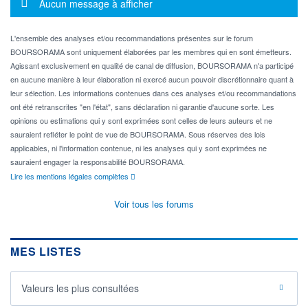
Message d'information
Aucun message à afficher
L'ensemble des analyses et/ou recommandations présentes sur le forum
BOURSORAMA sont uniquement élaborées par les membres qui en sont émetteurs.
Agissant exclusivement en qualité de canal de diffusion, BOURSORAMA n'a participé
en aucune manière à leur élaboration ni exercé aucun pouvoir discrétionnaire quant à
leur sélection. Les informations contenues dans ces analyses et/ou recommandations
ont été retranscrites "en l'état", sans déclaration ni garantie d'aucune sorte. Les
opinions ou estimations qui y sont exprimées sont celles de leurs auteurs et ne
sauraient refléter le point de vue de BOURSORAMA. Sous réserves des lois
applicables, ni l'information contenue, ni les analyses qui y sont exprimées ne
sauraient engager la responsabilité BOURSORAMA.
Lire les mentions légales complètes
Voir tous les forums
MES LISTES
Valeurs les plus consultées