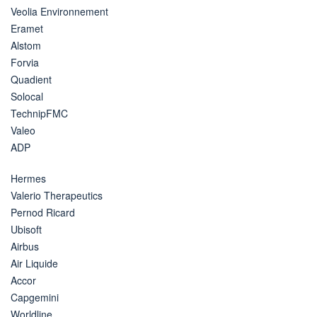
Veolia Environnement
Eramet
Alstom
Forvia
Quadient
Solocal
TechnipFMC
Valeo
ADP
Hermes
Valerio Therapeutics
Pernod Ricard
Ubisoft
Airbus
Air Liquide
Accor
Capgemini
Worldline