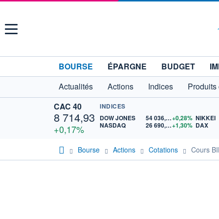
Menu
BOURSE
ÉPARGNE
BUDGET
IM
Actualités
Actions
Indices
Produits
CAC 40
INDICES
8 714,93
DOW JONES
54 036,93
+0,28%
NIKKEI
NASDAQ
26 690,62
+1,30%
DAX
+0,17%
Bourse
Actions
Cotations
Cours B