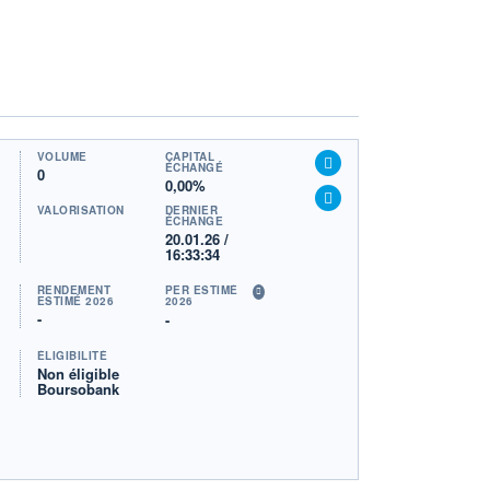
VOLUME
CAPITAL
ÉCHANGÉ
0
0,00%
VALORISATION
DERNIER
ÉCHANGE
20.01.26 /
16:33:34
RENDEMENT
PER ESTIMÉ
ESTIMÉ 2026
2026
-
-
ÉLIGIBILITÉ
Non éligible
Boursobank