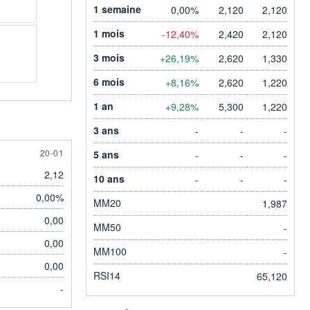
1 semaine
0,00%
2,120
2,120
1 mois
-12,40%
2,420
2,120
3 mois
+26,19%
2,620
1,330
6 mois
+8,16%
2,620
1,220
1 an
+9,28%
5,300
1,220
3 ans
-
-
-
20 JANUARY
20-01
5 ans
-
-
-
2,12
10 ans
-
-
-
0,00%
MM20
1,987
0,00
MM50
-
0,00
MM100
-
0,00
RSI14
65,120
-