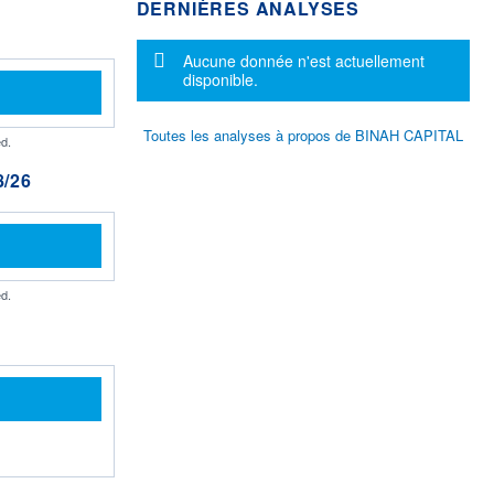
DERNIÈRES ANALYSES
Message d'information
Aucune donnée n'est actuellement
disponible.
Toutes les analyses à propos de BINAH CAPITAL
d.
/26
d.