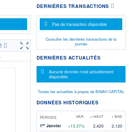
DERNIÈRES TRANSACTIONS
Message d'information
Pas de transaction disponible
Consulter les dernières transactions de la
journée
DERNIÈRES ACTUALITÉS
.
Message d'information
Aucune donnée n'est actuellement
disponible.
Toutes les actualités à propos de BINAH CAPITAL
DONNÉES HISTORIQUES
VAR.
+ HAUT
+ BAS
PÉRIODE
er
1
Janvier
+13,37%
2,420
2,120