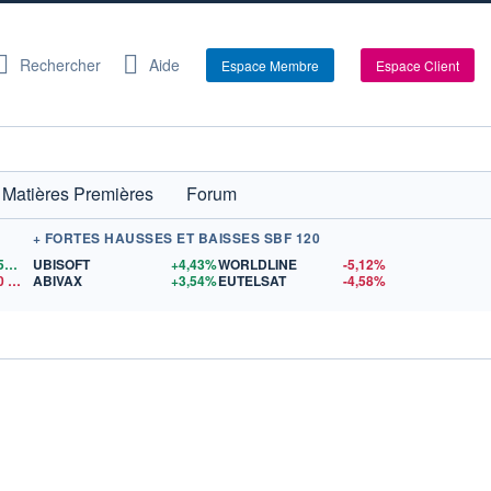
Rechercher
Aide
Espace Membre
Espace Client
Matières Premières
Forum
+ FORTES HAUSSES ET BAISSES SBF 120
1,1559
$US
UBISOFT
+4,43%
WORLDLINE
-5,12%
0
$US
ABIVAX
+3,54%
EUTELSAT
-4,58%