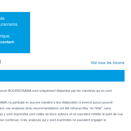
 de
oursorama.
rique,
:
contact-
M
Voir tous les forums
e forum BOURSORAMA sont uniquement élaborées par les membres qui en sont
MA n'a participé en aucune manière à leur élaboration ni exercé aucun pouvoir
dans ces analyses et/ou recommandations ont été retranscrites "en l'état", sans
ui y sont exprimées sont celles de leurs auteurs et ne sauraient refléter le point de vue
on contenue, ni les analyses qui y sont exprimées ne sauraient engager la