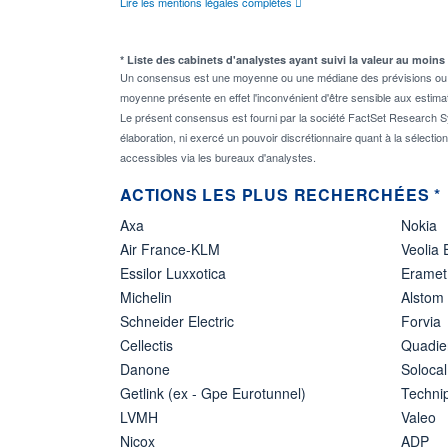
Lire les mentions légales complètes
* Liste des cabinets d'analystes ayant suivi la valeur au moins
Un consensus est une moyenne ou une médiane des prévisions ou des
moyenne présente en effet l'inconvénient d'être sensible aux estima
Le présent consensus est fourni par la société FactSet Research Sy
élaboration, ni exercé un pouvoir discrétionnaire quant à la sélectio
accessibles via les bureaux d'analystes.
ACTIONS LES PLUS RECHERCHÉES *
Axa
Nokia
Air France-KLM
Veolia
Essilor Luxxotica
Eramet
Michelin
Alstom
Schneider Electric
Forvia
Cellectis
Quadie
Danone
Solocal
Getlink (ex - Gpe Eurotunnel)
Techn
LVMH
Valeo
Nicox
ADP