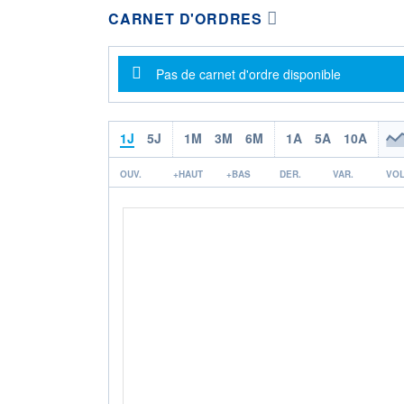
CARNET D'ORDRES
Message d'information
Pas de carnet d'ordre disponible
1J
5J
1M
3M
6M
1A
5A
10A
OUV.
+HAUT
+BAS
DER.
VAR.
VOL