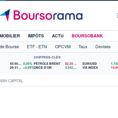
MOBILIER
IMPÔTS
ACTU
BOURSOBANK
 de Bourse
ETF - ETN
OPCVM
Taux
Devises
CHIFFRES-CLÉS
65 606,71
0,00%
PÉTROLE BRENT
82,35
$US
EUR/USD
26 319,45
+0,69%
ONCE D'OR
4 342,26
$US
VIX INDEX
14,9
INAH CAPITAL