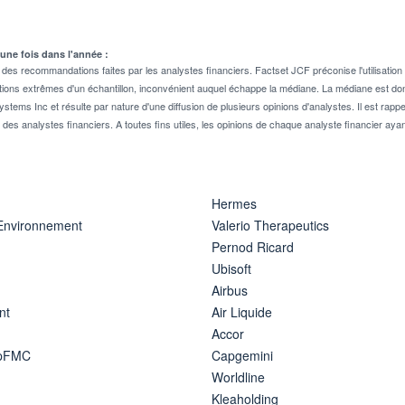
 une fois dans l'année :
 recommandations faites par les analystes financiers. Factset JCF préconise l'utilisation 
tions extrêmes d'un échantillon, inconvénient auquel échappe la médiane. La médiane est donc
stems Inc et résulte par nature d'une diffusion de plusieurs opinions d'analystes. Il est 
n des analystes financiers. A toutes fins utiles, les opinions de chaque analyste financier aya
Hermes
 Environnement
Valerio Therapeutics
Pernod Ricard
Ubisoft
Airbus
nt
Air Liquide
Accor
ipFMC
Capgemini
Worldline
Kleaholding