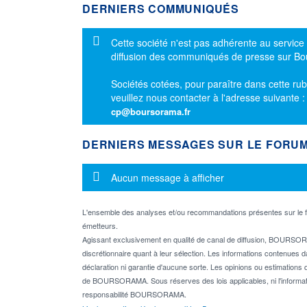
DERNIERS COMMUNIQUÉS
Message d'information
Cette société n'est pas adhérente au service
diffusion des communiqués de presse sur B
Sociétés cotées, pour paraître dans cette rub
veuillez nous contacter à l'adresse suivante 
cp@boursorama.fr
DERNIERS MESSAGES SUR LE FORU
Message d'information
Aucun message à afficher
L'ensemble des analyses et/ou recommandations présentes sur l
émetteurs.
Agissant exclusivement en qualité de canal de diffusion, BOURSORA
discrétionnaire quant à leur sélection. Les informations contenues 
déclaration ni garantie d'aucune sorte. Les opinions ou estimations q
de BOURSORAMA. Sous réserves des lois applicables, ni l'informati
responsabilité BOURSORAMA.