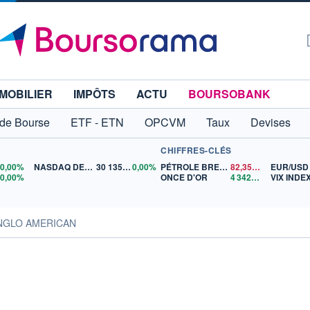
MOBILIER
IMPÔTS
ACTU
BOURSOBANK
 de Bourse
ETF - ETN
OPCVM
Taux
Devises
CHIFFRES-CLÉS
0
0,00%
NASDAQ DEC26
30 135,00
0,00%
PÉTROLE BRENT
82,35
$US
EUR/USD
5
0,00%
ONCE D'OR
4 342,26
$US
VIX INDE
ANGLO AMERICAN