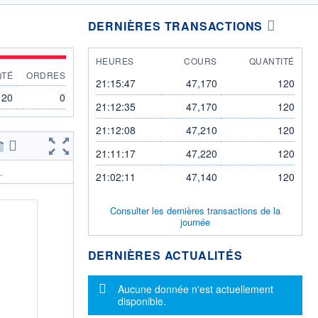
DERNIÈRES TRANSACTIONS
HEURES
COURS
QUANTITÉ
QTÉ
ORDRES
21:15:47
47,170
120
120
0
21:12:35
47,170
120
21:12:08
47,210
120
21:11:17
47,220
120
.
21:02:11
47,140
120
Consulter les dernières transactions de la
journée
DERNIÈRES ACTUALITÉS
Message d'information
Aucune donnée n'est actuellement
disponible.