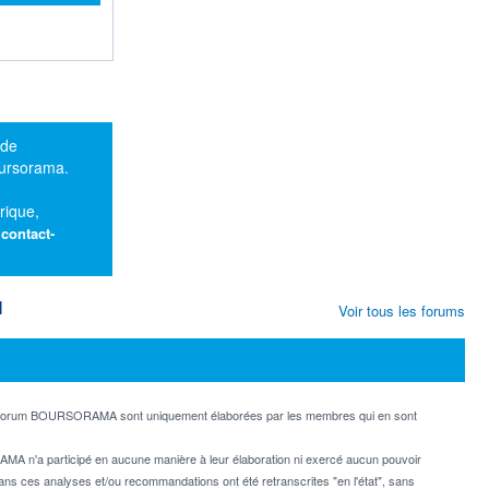
 de
oursorama.
rique,
:
contact-
M
Voir tous les forums
e forum BOURSORAMA sont uniquement élaborées par les membres qui en sont
MA n'a participé en aucune manière à leur élaboration ni exercé aucun pouvoir
dans ces analyses et/ou recommandations ont été retranscrites "en l'état", sans