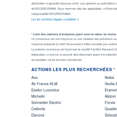
déclaration ni garantie d'aucune sorte. Les opinions ou estimations q
de BOURSORAMA. Sous réserves des lois applicables, ni l'informati
responsabilité BOURSORAMA.
Lire les mentions légales complètes
* Liste des cabinets d'analystes ayant suivi la valeur au moins
Un consensus est une moyenne ou une médiane des prévisions ou des
moyenne présente en effet l'inconvénient d'être sensible aux estima
Le présent consensus est fourni par la société FactSet Research Sy
élaboration, ni exercé un pouvoir discrétionnaire quant à la sélectio
accessibles via les bureaux d'analystes.
ACTIONS LES PLUS RECHERCHÉES *
Axa
Nokia
Air France-KLM
Veolia
Essilor Luxxotica
Eramet
Michelin
Alstom
Schneider Electric
Forvia
Cellectis
Quadie
Danone
Solocal