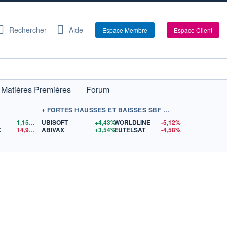
Rechercher
Aide
Espace Membre
Espace Client
Matières Premières
Forum
+ FORTES HAUSSES ET BAISSES SBF 120
1,1559
$US
UBISOFT
+4,43%
WORLDLINE
-5,12%
X
14,90
$US
ABIVAX
+3,54%
EUTELSAT
-4,58%