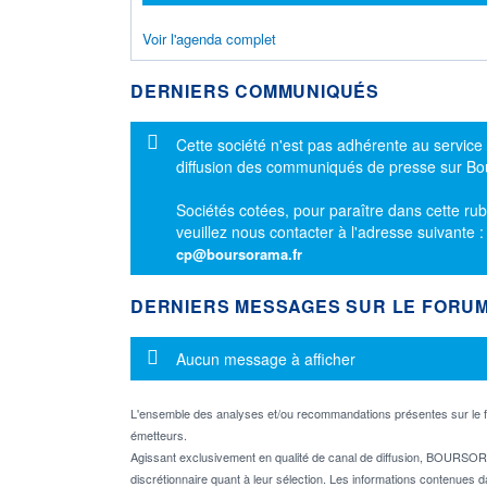
Voir l'agenda complet
DERNIERS COMMUNIQUÉS
Message d'information
Cette société n'est pas adhérente au service
diffusion des communiqués de presse sur B
Sociétés cotées, pour paraître dans cette rub
veuillez nous contacter à l'adresse suivante 
cp@boursorama.fr
DERNIERS MESSAGES SUR LE FORU
Message d'information
Aucun message à afficher
L'ensemble des analyses et/ou recommandations présentes sur l
émetteurs.
Agissant exclusivement en qualité de canal de diffusion, BOURSORA
discrétionnaire quant à leur sélection. Les informations contenues 