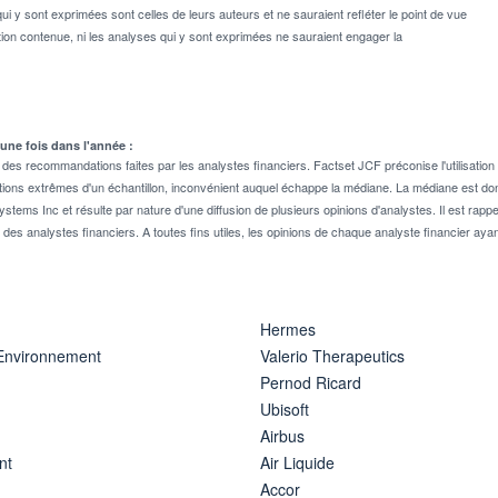
ui y sont exprimées sont celles de leurs auteurs et ne sauraient refléter le point de vue
on contenue, ni les analyses qui y sont exprimées ne sauraient engager la
 une fois dans l'année :
 recommandations faites par les analystes financiers. Factset JCF préconise l'utilisation 
tions extrêmes d'un échantillon, inconvénient auquel échappe la médiane. La médiane est donc
stems Inc et résulte par nature d'une diffusion de plusieurs opinions d'analystes. Il est 
n des analystes financiers. A toutes fins utiles, les opinions de chaque analyste financier aya
Hermes
 Environnement
Valerio Therapeutics
Pernod Ricard
Ubisoft
Airbus
nt
Air Liquide
Accor