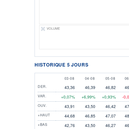
VOLUME
HISTORIQUE 5 JOURS
3 AUGUST
4 AUGUST
5 AUGUST
6 
03-08
04-08
05-08
06
DER.
43,36
46,39
46,82
46
VAR.
+0,07%
+6,99%
+0,93%
-0,
OUV.
43,91
43,50
46,42
47
+HAUT
44,68
46,85
47,07
48
+BAS
42,76
43,50
46,27
46