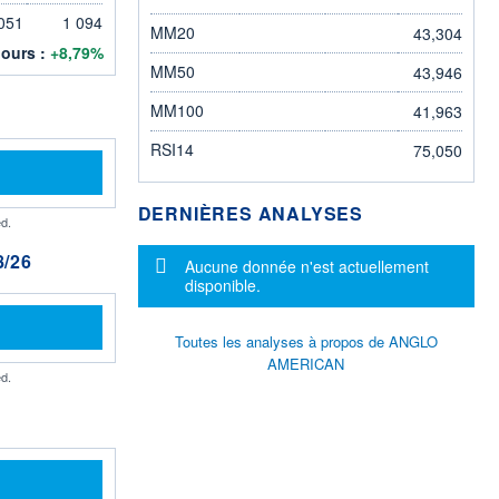
051
1 094
MM20
43,304
jours :
+8,79%
MM50
43,946
MM100
41,963
RSI14
75,050
DERNIÈRES ANALYSES
d.
/26
Message d'information
Aucune donnée n'est actuellement
disponible.
Toutes les analyses à propos de ANGLO
AMERICAN
d.