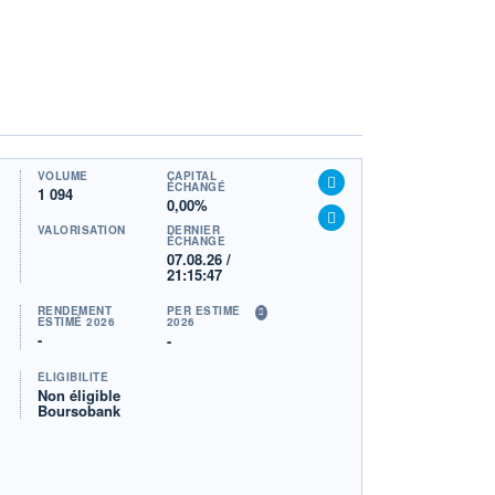
VOLUME
CAPITAL
ÉCHANGÉ
1 094
0,00%
VALORISATION
DERNIER
ÉCHANGE
07.08.26 /
21:15:47
RENDEMENT
PER ESTIMÉ
ESTIMÉ 2026
2026
-
-
ÉLIGIBILITÉ
Non éligible
Boursobank