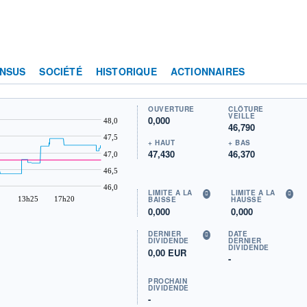
NSUS
SOCIÉTÉ
HISTORIQUE
ACTIONNAIRES
OUVERTURE
CLÔTURE
VEILLE
0,000
48,0
46,790
47,5
+ HAUT
+ BAS
47,430
46,370
47,0
46,5
46,0
LIMITE À LA
LIMITE À LA
13h25
17h20
BAISSE
HAUSSE
0,000
0,000
DERNIER
DATE
DIVIDENDE
DERNIER
DIVIDENDE
0,00 EUR
-
PROCHAIN
DIVIDENDE
-