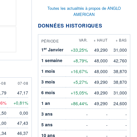
Toutes les actualités à propos de ANGLO
AMERICAN
DONNÉES HISTORIQUES
VAR.
+ HAUT
+ BAS
PÉRIODE
er
1
Janvier
+33,25%
49,290
31,000
1 semaine
+8,79%
48,000
42,760
1 mois
+16,67%
48,000
38,870
3 mois
+5,27%
49,290
38,870
AUGUST
7 AUGUST
-08
07-08
6 mois
,79
47,17
+15,05%
49,290
31,000
06%
+0,81%
1 an
+86,44%
49,290
24,600
,50
0,00
3 ans
-
-
-
,00
47,43
5 ans
-
-
-
,34
46,37
10 ans
-
-
-