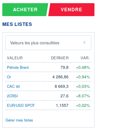
ACHETER
VENDRE
MES LISTES
Valeurs les plus consultées
VALEUR
DERNIER
VAR.
79,8
+0,48%
Pétrole Brent
4 286,86
+0,94%
Or
8 669,3
+0,03%
CAC 40
27,6
+8,07%
2CRSI
1,1557
+0,02%
EUR/USD SPOT
Gérer mes listes