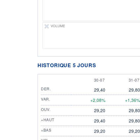
VOLUME
HISTORIQUE 5 JOURS
30 JULY
31 JU
30-07
31-07
DER.
29,40
29,80
VAR.
+2,08%
+1,36%
OUV.
29,20
29,80
+HAUT
29,40
29,80
+BAS
29,20
29,20