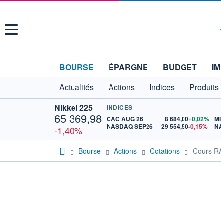
Menu
BOURSE
ÉPARGNE
BUDGET
IM
Actualités
Actions
Indices
Produits
Nikkei 225
INDICES
65 369,98
CAC AUG 26
8 684,00
+0,02%
MI
NASDAQ SEP26
29 554,50
-0,15%
N
-1,40%
Bourse
Actions
Cotations
Cours 