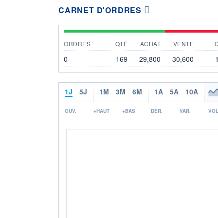
CARNET D'ORDRES
ORDRES
QTÉ
ACHAT
VENTE
0
169
29,800
30,600
1J
5J
1M
3M
6M
1A
5A
10A
OUV.
+HAUT
+BAS
DER.
VAR.
VOL