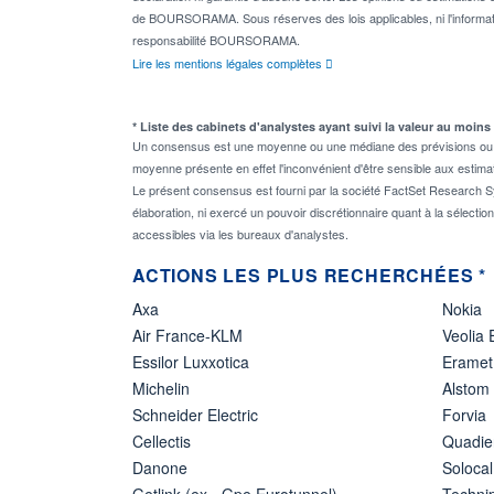
de BOURSORAMA. Sous réserves des lois applicables, ni l'informati
responsabilité BOURSORAMA.
Lire les mentions légales complètes
* Liste des cabinets d'analystes ayant suivi la valeur au moins
Un consensus est une moyenne ou une médiane des prévisions ou des
moyenne présente en effet l'inconvénient d'être sensible aux estima
Le présent consensus est fourni par la société FactSet Research Sy
élaboration, ni exercé un pouvoir discrétionnaire quant à la sélectio
accessibles via les bureaux d'analystes.
ACTIONS LES PLUS RECHERCHÉES *
Axa
Nokia
Air France-KLM
Veolia
Essilor Luxxotica
Eramet
Michelin
Alstom
Schneider Electric
Forvia
Cellectis
Quadie
Danone
Solocal
Getlink (ex - Gpe Eurotunnel)
Techn