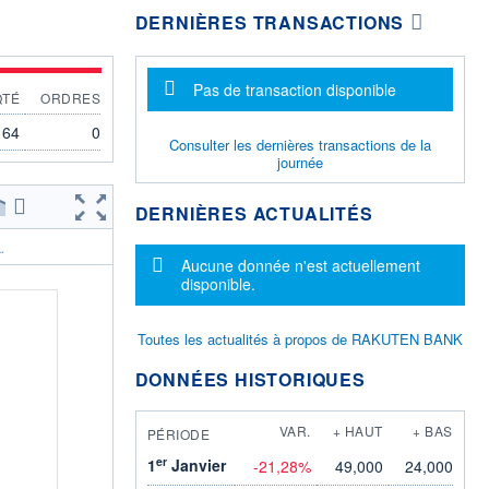
DERNIÈRES TRANSACTIONS
Message d'information
Pas de transaction disponible
QTÉ
ORDRES
164
0
Consulter les dernières transactions de la
journée
DERNIÈRES ACTUALITÉS
.
Message d'information
Aucune donnée n'est actuellement
disponible.
Toutes les actualités à propos de RAKUTEN BANK
DONNÉES HISTORIQUES
VAR.
+ HAUT
+ BAS
PÉRIODE
er
1
Janvier
-21,28%
49,000
24,000