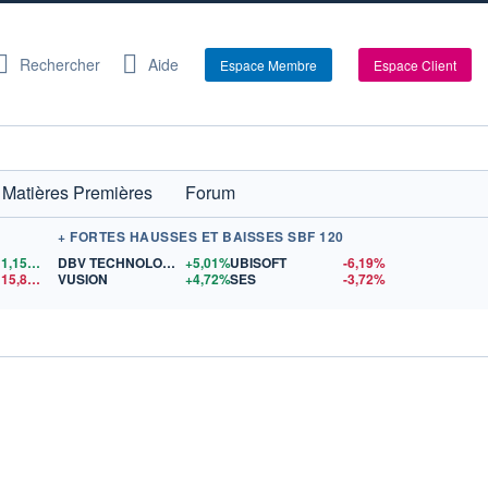
Rechercher
Aide
Espace Membre
Espace Client
Matières Premières
Forum
+ FORTES HAUSSES ET BAISSES SBF 120
1,1558
$US
DBV TECHNOLOGIES
+5,01%
UBISOFT
-6,19%
15,81
$US
VUSION
+4,72%
SES
-3,72%