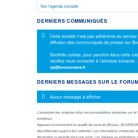
Voir l'agenda complet
DERNIERS COMMUNIQUÉS
Message d'information
Cette société n'est pas adhérente au service
diffusion des communiqués de presse sur B
Sociétés cotées, pour paraître dans cette rub
veuillez nous contacter à l'adresse suivante 
cp@boursorama.fr
DERNIERS MESSAGES SUR LE FORU
Message d'information
Aucun message à afficher
L'ensemble des analyses et/ou recommandations présentes sur l
émetteurs.
Agissant exclusivement en qualité de canal de diffusion, BOURSORA
discrétionnaire quant à leur sélection. Les informations contenues 
déclaration ni garantie d'aucune sorte. Les opinions ou estimations q