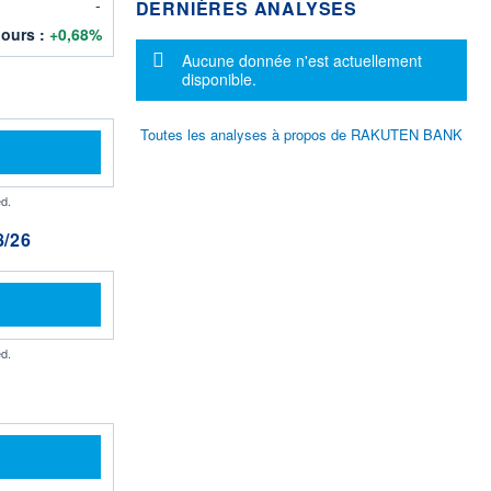
-
DERNIÈRES ANALYSES
jours :
+0,68%
Message d'information
Aucune donnée n'est actuellement
disponible.
Toutes les analyses à propos de RAKUTEN BANK
d.
/26
d.