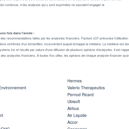
on contenue, ni les analyses qui y sont exprimées ne sauraient engager la
 une fois dans l'année :
 recommandations faites par les analystes financiers. Factset JCF préconise l'utilisation 
tions extrêmes d'un échantillon, inconvénient auquel échappe la médiane. La médiane est donc
stems Inc et résulte par nature d'une diffusion de plusieurs opinions d'analystes. Il est 
n des analystes financiers. A toutes fins utiles, les opinions de chaque analyste financier aya
Hermes
 Environnement
Valerio Therapeutics
Pernod Ricard
Ubisoft
Airbus
nt
Air Liquide
Accor
ipFMC
Capgemini