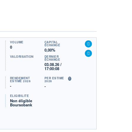
VOLUME
CAPITAL
ÉCHANGÉ
0
0,00%
VALORISATION
DERNIER
ÉCHANGE
03.08.26 /
17:00:08
RENDEMENT
PER ESTIMÉ
ESTIMÉ 2026
2026
-
-
ÉLIGIBILITÉ
Non éligible
Boursobank