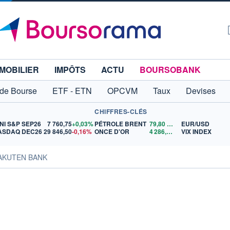
MOBILIER
IMPÔTS
ACTU
BOURSOBANK
 de Bourse
ETF - ETN
OPCVM
Taux
Devises
CHIFFRES-CLÉS
NI S&P SEP26
7 760,75
+0,03%
PÉTROLE BRENT
79,80
$US
EUR/USD
ASDAQ DEC26
29 846,50
-0,16%
ONCE D'OR
4 286,86
$US
VIX INDEX
RAKUTEN BANK