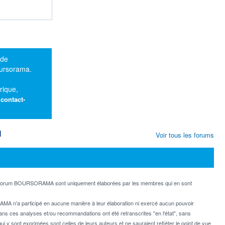
 de
oursorama.
rique,
:
contact-
M
Voir tous les forums
e forum BOURSORAMA sont uniquement élaborées par les membres qui en sont
MA n'a participé en aucune manière à leur élaboration ni exercé aucun pouvoir
dans ces analyses et/ou recommandations ont été retranscrites "en l'état", sans
ui y sont exprimées sont celles de leurs auteurs et ne sauraient refléter le point de vue