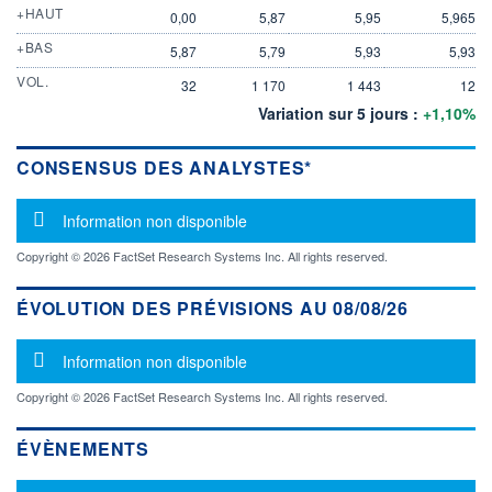
+HAUT
0,00
5,87
5,95
5,965
+BAS
5,87
5,79
5,93
5,93
VOL.
32
1 170
1 443
12
Variation sur 5 jours :
+1,10%
CONSENSUS DES ANALYSTES*
Message d'information
Information non disponible
Copyright © 2026 FactSet Research Systems Inc. All rights reserved.
ÉVOLUTION DES PRÉVISIONS AU 08/08/26
Message d'information
Information non disponible
Copyright © 2026 FactSet Research Systems Inc. All rights reserved.
ÉVÈNEMENTS