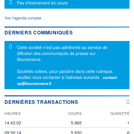
Message d'information
Pas d'évènement en cours
Voir l'agenda complet
DERNIERS COMMUNIQUÉS
Message d'information
Cette société n'est pas adhérente au service de
diffusion des communiqués de presse sur
Boursorama.
Sociétés cotées, pour paraître dans cette rubrique,
veuillez nous contacter à l'adresse suivante :
contact-
cp@boursorama.fr
DERNIÈRES TRANSACTIONS
HEURES
COURS
QUANTITÉ
14:43:02
5,965
1
09:30:14
5,930
6