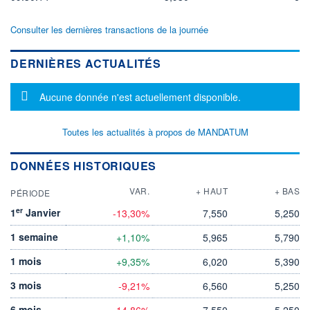
Consulter les dernières transactions de la journée
DERNIÈRES ACTUALITÉS
Message d'information
Aucune donnée n'est actuellement disponible.
Toutes les actualités à propos de MANDATUM
DONNÉES HISTORIQUES
VAR.
+ HAUT
+ BAS
PÉRIODE
er
1
Janvier
-13,30%
7,550
5,250
1 semaine
+1,10%
5,965
5,790
1 mois
+9,35%
6,020
5,390
3 mois
-9,21%
6,560
5,250
6 mois
-14,86%
7,550
5,250