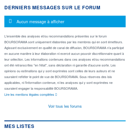
DERNIERS MESSAGES SUR LE FORUM
Message d'information
Aucun message à afficher
L'ensemble des analyses et/ou recommandations présentes sur le forum
BOURSORAMA sont uniquement élaborées par les membres qui en sont émetteurs.
Agissant exclusivement en qualité de canal de diffusion, BOURSORAMA n'a participé
en aucune manière à leur élaboration ni exercé aucun pouvoir discrétionnaire quant à
leur sélection. Les informations contenues dans ces analyses et/ou recommandations
ont été retranscrites "en l'état", sans déclaration ni garantie d'aucune sorte. Les
opinions ou estimations qui y sont exprimées sont celles de leurs auteurs et ne
sauraient refléter le point de vue de BOURSORAMA. Sous réserves des lois
applicables, ni l'information contenue, ni les analyses qui y sont exprimées ne
sauraient engager la responsabilité BOURSORAMA.
Lire les mentions légales complètes
Voir tous les forums
MES LISTES