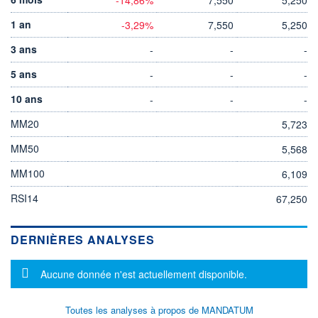
1 an
-3,29%
7,550
5,250
3 ans
-
-
-
5 ans
-
-
-
10 ans
-
-
-
MM20
5,723
MM50
5,568
MM100
6,109
RSI14
67,250
DERNIÈRES ANALYSES
Message d'information
Aucune donnée n'est actuellement disponible.
Toutes les analyses à propos de MANDATUM