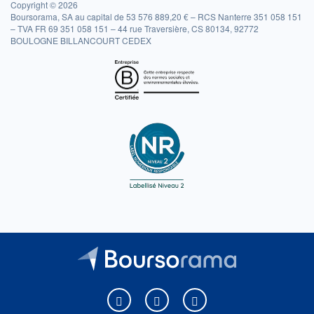
Copyright © 2026
Boursorama, SA au capital de 53 576 889,20 € – RCS Nanterre 351 058 151
– TVA FR 69 351 058 151 – 44 rue Traversière, CS 80134, 92772
BOULOGNE BILLANCOURT CEDEX
Boursorama sur Facebook
Boursorama sur X
Boursorama sur Youtu