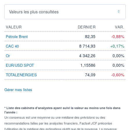
Valeurs les plus consultées
VALEUR
DERNIER
VAR.
82,35
-0,88%
Pétrole Brent
8 714,93
+0,17%
CAC 40
4 342,26
0,00%
Or
1,15586
0,00%
EUR/USD SPOT
74,09
-0,60%
TOTALENERGIES
Gérer mes listes
* Liste des cabinets d'analystes ayant suivi la valeur au moins une fois dans
l'année :
Un consensus est une moyenne ou une médiane des prévisions ou des
recommandations faites par les analystes financiers. Factset JCF préconise
l'utilisation de la médiane des estimations plutôt que de la moyenne. La moyenne