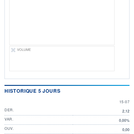
DIVIDENDE
0,00 EUR
-
PROCHAIN
DIVIDENDE
-
ÉLIGIBILITÉ
Non éligible
Boursobank
VOLUME
+ PORTEFEUILLE
+ LISTE
HISTORIQUE 5 JOURS
15 JULY
15-07
DER.
2,12
VAR.
0,00%
OUV.
0,00