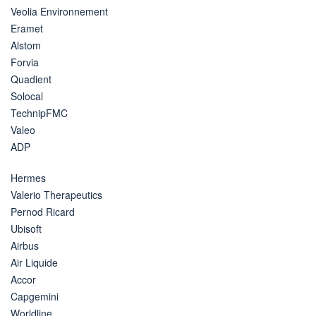
Veolia Environnement
Eramet
Alstom
Forvia
Quadient
Solocal
TechnipFMC
Valeo
ADP
Hermes
Valerio Therapeutics
Pernod Ricard
Ubisoft
Airbus
Air Liquide
Accor
Capgemini
Worldline