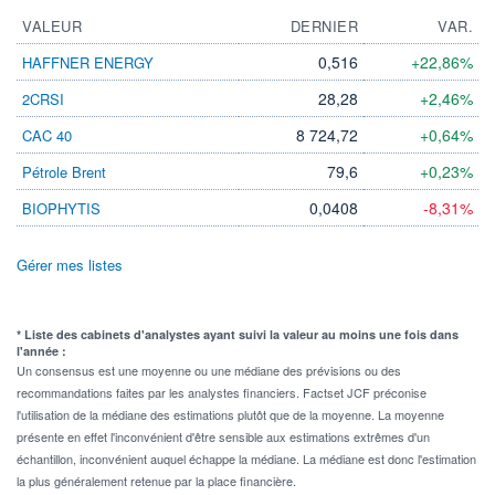
VALEUR
DERNIER
VAR.
0,516
+22,86%
HAFFNER ENERGY
28,28
+2,46%
2CRSI
8 724,72
+0,64%
CAC 40
79,6
+0,23%
Pétrole Brent
0,0408
-8,31%
BIOPHYTIS
Gérer mes listes
* Liste des cabinets d'analystes ayant suivi la valeur au moins une fois dans
l'année :
Un consensus est une moyenne ou une médiane des prévisions ou des
recommandations faites par les analystes financiers. Factset JCF préconise
l'utilisation de la médiane des estimations plutôt que de la moyenne. La moyenne
présente en effet l'inconvénient d'être sensible aux estimations extrêmes d'un
échantillon, inconvénient auquel échappe la médiane. La médiane est donc l'estimation
la plus généralement retenue par la place financière.