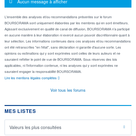
Message d'information
Aucun message à afficher
L'ensemble des analyses et/ou recommandations présentes sur le forum
BOURSORAMA sont uniquement élaborées par les membres qui en sont émetteurs.
Agissant exclusivement en qualité de canal de diffusion, BOURSORAMA n'a participé
en aucune manière à leur élaboration ni exercé aucun pouvoir discrétionnaire quant à
leur sélection. Les informations contenues dans ces analyses et/ou recommandations
ont été retranscrites "en l'état", sans déclaration ni garantie d'aucune sorte. Les
opinions ou estimations qui y sont exprimées sont celles de leurs auteurs et ne
sauraient refléter le point de vue de BOURSORAMA. Sous réserves des lois
applicables, ni l'information contenue, ni les analyses qui y sont exprimées ne
sauraient engager la responsabilité BOURSORAMA.
Lire les mentions légales complètes
Voir tous les forums
MES LISTES
Valeurs les plus consultées