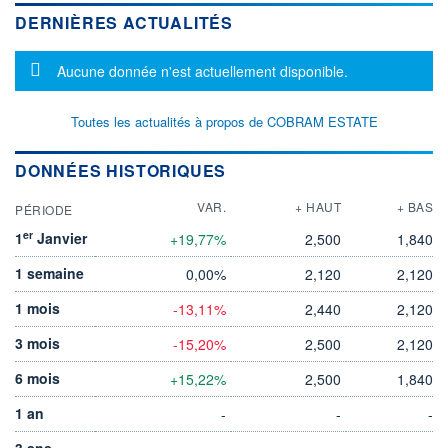
DERNIÈRES ACTUALITÉS
Message d'information
Aucune donnée n'est actuellement disponible.
Toutes les actualités à propos de COBRAM ESTATE
DONNÉES HISTORIQUES
VAR.
+ HAUT
+ BAS
PÉRIODE
er
1
Janvier
+19,77%
2,500
1,840
1 semaine
0,00%
2,120
2,120
1 mois
-13,11%
2,440
2,120
3 mois
-15,20%
2,500
2,120
6 mois
+15,22%
2,500
1,840
1 an
-
-
-
3 ans