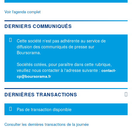
Voir l'agenda complet
DERNIERS COMMUNIQUÉS
Message d'information
Cette société n'est pas adhérente au service de
diffusion des communiqués de presse sur
Boursorama.
Sociétés cotées, pour paraître dans cette rubrique,
veuillez nous contacter à l'adresse suivante :
contact-
cp@boursorama.fr
DERNIÈRES TRANSACTIONS
Message d'information
Pas de transaction disponible
Consulter les dernières transactions de la journée