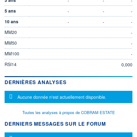
-
-
-
5 ans
-
-
-
10 ans
-
-
-
MM20
-
MM50
-
MM100
-
RSI14
0,000
DERNIÈRES ANALYSES
Message d'information
Aucune donnée n'est actuellement disponible.
Toutes les analyses à propos de COBRAM ESTATE
DERNIERS MESSAGES SUR LE FORUM