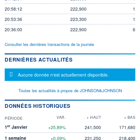
20:58:12
222,900
1
20:53:36
223,300
1
20:36:00
222,900
6
Consulter les dernières transactions de la journée
DERNIÈRES ACTUALITÉS
Message d'information
Aucune donnée n'est actuellement disponible.
Toutes les actualités à propos de JOHNSON&JOHNSON
DONNÉES HISTORIQUES
VAR.
+ HAUT
+ BAS
PÉRIODE
er
1
Janvier
+25,89%
241,500
171,680
1 semaine
+0,09%
231,250
218,400