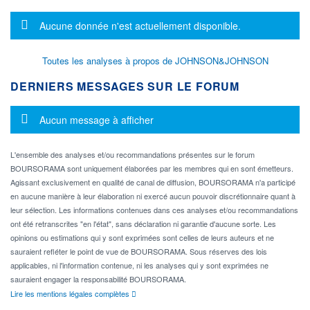
Message d'information
Aucune donnée n'est actuellement disponible.
Toutes les analyses à propos de JOHNSON&JOHNSON
DERNIERS MESSAGES SUR LE FORUM
Message d'information
Aucun message à afficher
L'ensemble des analyses et/ou recommandations présentes sur le forum
BOURSORAMA sont uniquement élaborées par les membres qui en sont émetteurs.
Agissant exclusivement en qualité de canal de diffusion, BOURSORAMA n'a participé
en aucune manière à leur élaboration ni exercé aucun pouvoir discrétionnaire quant à
leur sélection. Les informations contenues dans ces analyses et/ou recommandations
ont été retranscrites "en l'état", sans déclaration ni garantie d'aucune sorte. Les
opinions ou estimations qui y sont exprimées sont celles de leurs auteurs et ne
sauraient refléter le point de vue de BOURSORAMA. Sous réserves des lois
applicables, ni l'information contenue, ni les analyses qui y sont exprimées ne
sauraient engager la responsabilité BOURSORAMA.
Lire les mentions légales complètes