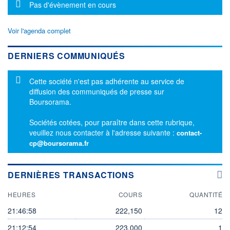
Message d'information
Pas d'évènement en cours
Voir l'agenda complet
DERNIERS COMMUNIQUÉS
Message d'information
Cette société n'est pas adhérente au service de
diffusion des communiqués de presse sur
Boursorama.
Sociétés cotées, pour paraître dans cette rubrique,
veuillez nous contacter à l'adresse suivante :
contact-
cp@boursorama.fr
DERNIÈRES TRANSACTIONS
HEURES
COURS
QUANTITÉ
21:46:58
222,150
12
21:12:54
223,000
1