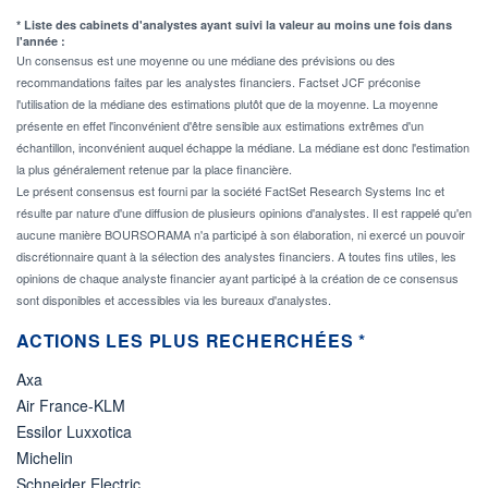
* Liste des cabinets d'analystes ayant suivi la valeur au moins une fois dans
l'année :
Un consensus est une moyenne ou une médiane des prévisions ou des
recommandations faites par les analystes financiers. Factset JCF préconise
l'utilisation de la médiane des estimations plutôt que de la moyenne. La moyenne
présente en effet l'inconvénient d'être sensible aux estimations extrêmes d'un
échantillon, inconvénient auquel échappe la médiane. La médiane est donc l'estimation
la plus généralement retenue par la place financière.
Le présent consensus est fourni par la société FactSet Research Systems Inc et
résulte par nature d'une diffusion de plusieurs opinions d'analystes. Il est rappelé qu'en
aucune manière BOURSORAMA n'a participé à son élaboration, ni exercé un pouvoir
discrétionnaire quant à la sélection des analystes financiers. A toutes fins utiles, les
opinions de chaque analyste financier ayant participé à la création de ce consensus
sont disponibles et accessibles via les bureaux d'analystes.
ACTIONS LES PLUS RECHERCHÉES *
Axa
Air France-KLM
Essilor Luxxotica
Michelin
Schneider Electric