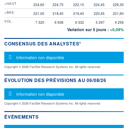
+HAUT
224,60
224,75
222,10
224,45
226,30
+BAS
221,00
218,40
219,40
220,45
221,60
VOL.
7 320
6 938
6 332
5 297
4 256
Variation sur 5 jours :
+0,09%
CONSENSUS DES ANALYSTES*
Message d'information
Information non disponible
Copyright © 2026 FactSet Research Systems Inc. All rights reserved.
ÉVOLUTION DES PRÉVISIONS AU 06/08/26
Message d'information
Information non disponible
Copyright © 2026 FactSet Research Systems Inc. All rights reserved.
ÉVÈNEMENTS