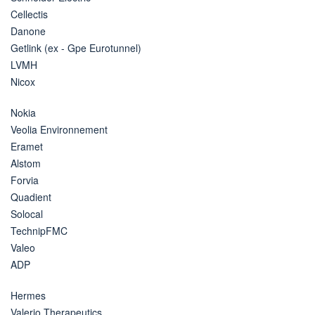
Cellectis
Danone
Getlink (ex - Gpe Eurotunnel)
LVMH
Nicox
Nokia
Veolia Environnement
Eramet
Alstom
Forvia
Quadient
Solocal
TechnipFMC
Valeo
ADP
Hermes
Valerio Therapeutics