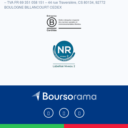
– TVA FR 69 351 058 151 – 44 rue Traversière, CS 80134, 92772
BOULOGNE BILLANCOURT CEDEX
Boursorama sur Facebook
Boursorama sur X
Boursorama sur Youtu