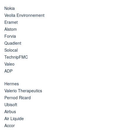
Nokia
Veolia Environnement
Eramet
Alstom
Forvia
Quadient
Solocal
TechnipFMC
Valeo
ADP
Hermes
Valerio Therapeutics
Pernod Ricard
Ubisoft
Airbus
Air Liquide
Accor