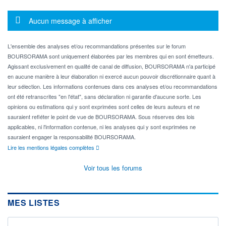
Message d'information
Aucun message à afficher
L'ensemble des analyses et/ou recommandations présentes sur le forum
BOURSORAMA sont uniquement élaborées par les membres qui en sont émetteurs.
Agissant exclusivement en qualité de canal de diffusion, BOURSORAMA n'a participé
en aucune manière à leur élaboration ni exercé aucun pouvoir discrétionnaire quant à
leur sélection. Les informations contenues dans ces analyses et/ou recommandations
ont été retranscrites "en l'état", sans déclaration ni garantie d'aucune sorte. Les
opinions ou estimations qui y sont exprimées sont celles de leurs auteurs et ne
sauraient refléter le point de vue de BOURSORAMA. Sous réserves des lois
applicables, ni l'information contenue, ni les analyses qui y sont exprimées ne
sauraient engager la responsabilité BOURSORAMA.
Lire les mentions légales complètes
Voir tous les forums
MES LISTES