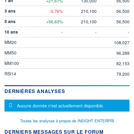
1 an
+21,61%
130,000
56,500
3 ans
-0,76%
210,100
56,500
5 ans
+56,63%
210,100
56,500
10 ans
-
-
-
MM20
108,027
MM50
96,288
MM100
82,153
RSI14
79,200
DERNIÈRES ANALYSES
Message d'information
Aucune donnée n'est actuellement disponible.
Toutes les analyses à propos de INSIGHT ENTERPRI
DERNIERS MESSAGES SUR LE FORUM