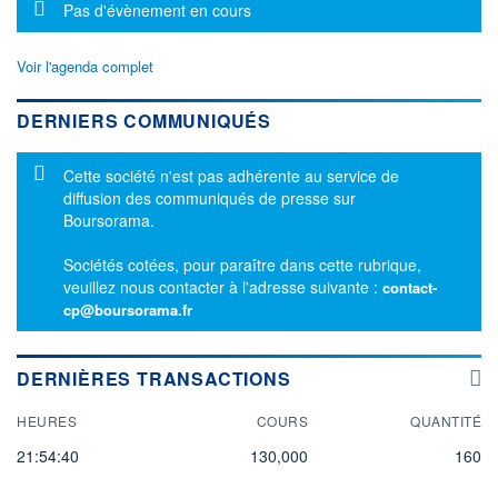
Message d'information
Pas d'évènement en cours
Voir l'agenda complet
DERNIERS COMMUNIQUÉS
Message d'information
Cette société n'est pas adhérente au service de
diffusion des communiqués de presse sur
Boursorama.
Sociétés cotées, pour paraître dans cette rubrique,
veuillez nous contacter à l'adresse suivante :
contact-
cp@boursorama.fr
DERNIÈRES TRANSACTIONS
HEURES
COURS
QUANTITÉ
21:54:40
130,000
160