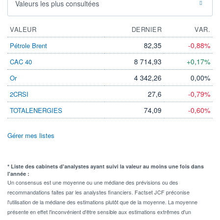
Valeurs les plus consultées
VALEUR
DERNIER
VAR.
82,35
-0,88%
Pétrole Brent
8 714,93
+0,17%
CAC 40
4 342,26
0,00%
Or
27,6
-0,79%
2CRSI
74,09
-0,60%
TOTALENERGIES
Gérer mes listes
* Liste des cabinets d'analystes ayant suivi la valeur au moins une fois dans
l'année :
Un consensus est une moyenne ou une médiane des prévisions ou des
recommandations faites par les analystes financiers. Factset JCF préconise
l'utilisation de la médiane des estimations plutôt que de la moyenne. La moyenne
présente en effet l'inconvénient d'être sensible aux estimations extrêmes d'un