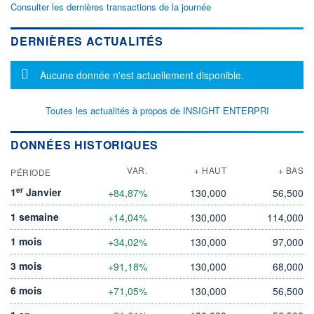
Consulter les dernières transactions de la journée
DERNIÈRES ACTUALITÉS
Message d'information
Aucune donnée n'est actuellement disponible.
Toutes les actualités à propos de INSIGHT ENTERPRI
DONNÉES HISTORIQUES
VAR.
+ HAUT
+ BAS
PÉRIODE
er
1
Janvier
+84,87%
130,000
56,500
1 semaine
+14,04%
130,000
114,000
1 mois
+34,02%
130,000
97,000
3 mois
+91,18%
130,000
68,000
6 mois
+71,05%
130,000
56,500