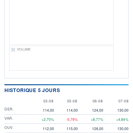
DIVIDENDE
0,00 EUR
-
PROCHAIN
DIVIDENDE
-
ÉLIGIBILITÉ
Non éligible
Boursobank
VOLUME
+ PORTEFEUILLE
+ LISTE
HISTORIQUE 5 JOURS
3 AUGUST
5 AUGUST
6 AUGUST
7 AUGU
03-08
05-08
06-08
07-08
DER.
114,00
114,00
124,00
130,00
VAR.
+2,70%
-5,79%
+8,77%
+4,84%
OUV.
112,00
115,00
126,00
130,00