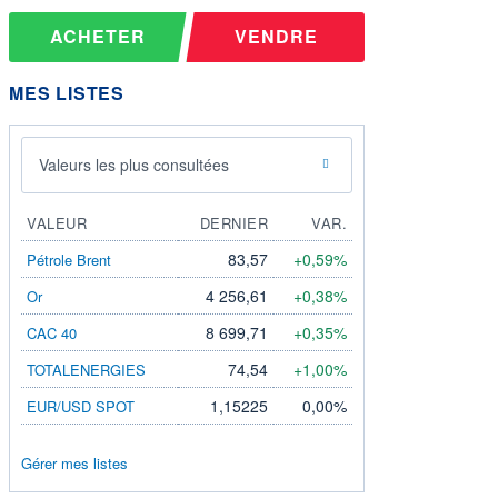
ACHETER
VENDRE
MES LISTES
Valeurs les plus consultées
VALEUR
DERNIER
VAR.
83,57
+0,59%
Pétrole Brent
4 256,61
+0,38%
Or
8 699,71
+0,35%
CAC 40
74,54
+1,00%
TOTALENERGIES
1,15225
0,00%
EUR/USD SPOT
Gérer mes listes