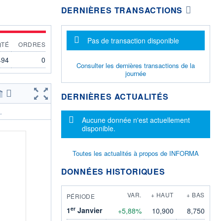
DERNIÈRES TRANSACTIONS
Message d'information
Pas de transaction disponible
QTÉ
ORDRES
494
0
Consulter les dernières transactions de la
journée
DERNIÈRES ACTUALITÉS
.
Message d'information
Aucune donnée n'est actuellement
disponible.
Toutes les actualités à propos de INFORMA
DONNÉES HISTORIQUES
VAR.
+ HAUT
+ BAS
PÉRIODE
er
1
Janvier
+5,88%
10,900
8,750