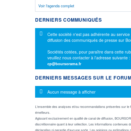
Voir l'agenda complet
DERNIERS COMMUNIQUÉS
Message d'information
Cette société n'est pas adhérente au service
diffusion des communiqués de presse sur B
Sociétés cotées, pour paraître dans cette rub
veuillez nous contacter à l'adresse suivante 
cp@boursorama.fr
DERNIERS MESSAGES SUR LE FORU
Message d'information
Aucun message à afficher
L'ensemble des analyses et/ou recommandations présentes sur l
émetteurs.
Agissant exclusivement en qualité de canal de diffusion, BOURSORA
discrétionnaire quant à leur sélection. Les informations contenues 
déclaration ni garantie d'aucune sorte. Les opinions ou estimations q