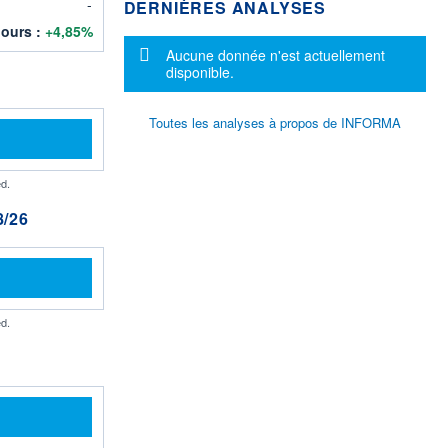
-
DERNIÈRES ANALYSES
jours :
+4,85%
Message d'information
Aucune donnée n'est actuellement
disponible.
Toutes les analyses à propos de INFORMA
d.
/26
d.