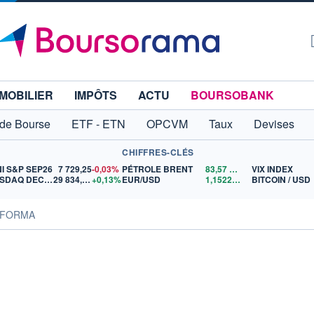
MOBILIER
IMPÔTS
ACTU
BOURSOBANK
 de Bourse
ETF - ETN
OPCVM
Taux
Devises
CHIFFRES-CLÉS
NI S&P SEP26
7 729,25
-0,03%
PÉTROLE BRENT
83,57
$US
VIX INDEX
NASDAQ DEC26
29 834,50
+0,13%
EUR/USD
1,1522
$US
BITCOIN / USD
INFORMA