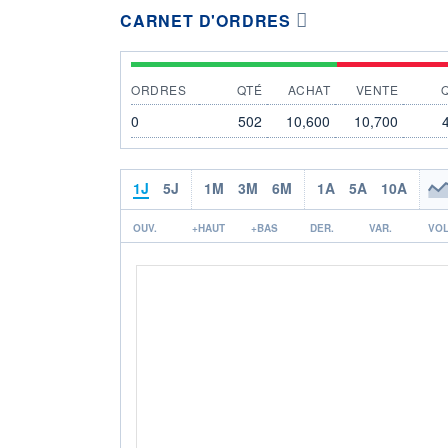
CARNET D'ORDRES
ORDRES
QTÉ
ACHAT
VENTE
0
502
10,600
10,700
1J
5J
1M
3M
6M
1A
5A
10A
OUV.
+HAUT
+BAS
DER.
VAR.
VOL