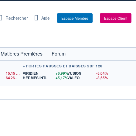
Rechercher
Aide
Espace Membre
Espace Client
Matières Premières
Forum
+ FORTES HAUSSES ET BAISSES SBF 120
15,15
$US
VIRIDIEN
+6,99%
VUSION
-5,04%
64 267,22
$US
HERMES INTL
+5,17%
VALEO
-3,55%