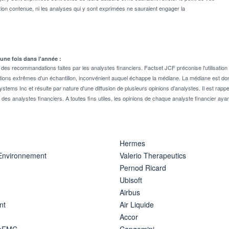
on contenue, ni les analyses qui y sont exprimées ne sauraient engager la
 une fois dans l'année :
 recommandations faites par les analystes financiers. Factset JCF préconise l'utilisation 
tions extrêmes d'un échantillon, inconvénient auquel échappe la médiane. La médiane est donc
stems Inc et résulte par nature d'une diffusion de plusieurs opinions d'analystes. Il est 
n des analystes financiers. A toutes fins utiles, les opinions de chaque analyste financier aya
Hermes
 Environnement
Valerio Therapeutics
Pernod Ricard
Ubisoft
Airbus
nt
Air Liquide
Accor
ipFMC
Capgemini