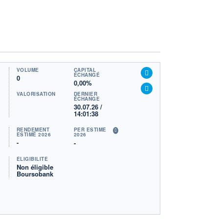
VOLUME
CAPITAL
ÉCHANGÉ
0
0,00%
VALORISATION
DERNIER
ÉCHANGE
30.07.26 /
14:01:38
RENDEMENT
PER ESTIMÉ
ESTIMÉ 2026
2026
-
-
ÉLIGIBILITÉ
Non éligible
Boursobank