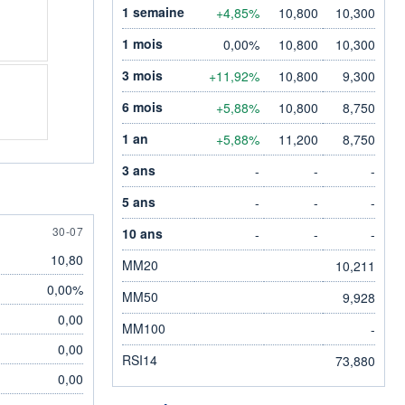
1 semaine
+4,85%
10,800
10,300
1 mois
0,00%
10,800
10,300
3 mois
+11,92%
10,800
9,300
6 mois
+5,88%
10,800
8,750
1 an
+5,88%
11,200
8,750
3 ans
-
-
-
5 ans
-
-
-
30 JULY
30-07
10 ans
-
-
-
10,80
MM20
10,211
0,00%
MM50
9,928
0,00
MM100
-
0,00
RSI14
73,880
0,00