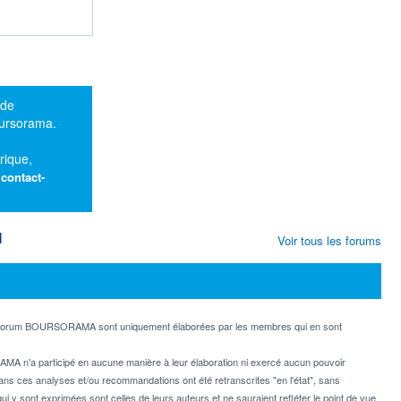
 de
oursorama.
rique,
:
contact-
M
Voir tous les forums
e forum BOURSORAMA sont uniquement élaborées par les membres qui en sont
MA n'a participé en aucune manière à leur élaboration ni exercé aucun pouvoir
dans ces analyses et/ou recommandations ont été retranscrites "en l'état", sans
ui y sont exprimées sont celles de leurs auteurs et ne sauraient refléter le point de vue