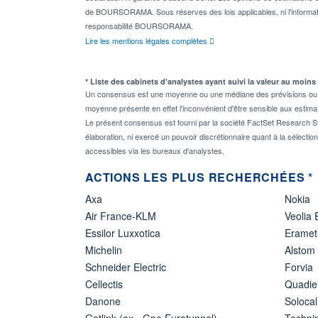
de BOURSORAMA. Sous réserves des lois applicables, ni l'informati
responsabilité BOURSORAMA.
Lire les mentions légales complètes
* Liste des cabinets d'analystes ayant suivi la valeur au moins
Un consensus est une moyenne ou une médiane des prévisions ou des
moyenne présente en effet l'inconvénient d'être sensible aux estima
Le présent consensus est fourni par la société FactSet Research Sy
élaboration, ni exercé un pouvoir discrétionnaire quant à la sélectio
accessibles via les bureaux d'analystes.
ACTIONS LES PLUS RECHERCHÉES *
Axa
Nokia
Air France-KLM
Veolia
Essilor Luxxotica
Eramet
Michelin
Alstom
Schneider Electric
Forvia
Cellectis
Quadie
Danone
Solocal
Getlink (ex - Gpe Eurotunnel)
Techn