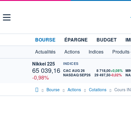
Menu
BOURSE
ÉPARGNE
BUDGET
IM
Actualités
Actions
Indices
Produits
Nikkei 225
INDICES
65 039,16
CAC AUG 26
8 718,00
+0,08%
MI
NASDAQ SEP26
29 497,50
-0,02%
-0,98%
Bourse
Actions
Cotations
Cours 