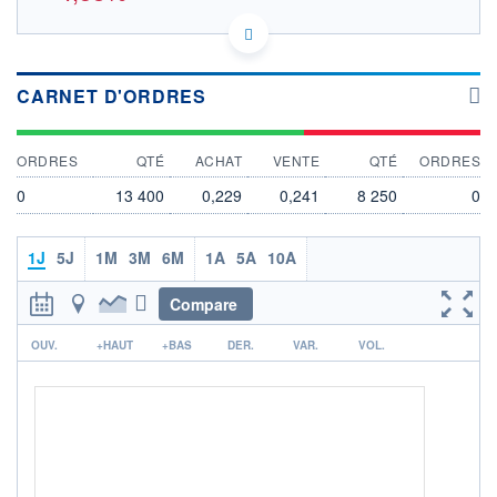
CA32057N1042 FIT
DONNÉES TEMPS RÉEL
Politique d'exécution
CARNET D'ORDRES
Cotation sur les autres places
0,245
ORDRES
QTÉ
ACHAT
VENTE
QTÉ
ORDRES
0,240
0
13 400
0,229
0,241
8 250
0
0,235
0,230
1J
5J
1M
3M
6M
1A
5A
10A
0,225
13h29
16h28
Compare
OUVERTURE
CLÔTURE VEILLE
0,231
0,240
r
OUV.
+HAUT
+BAS
DER.
VAR.
VOL.
+ HAUT
+ BAS
0,231
0,231
VOLUME
CAPITAL ÉCHANGÉ
8 988
0,00%
VALORISATION
DERNIER ÉCHANGE
07.08.26 / 19:27:51