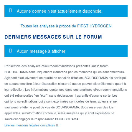
Message d'information
Aucune donnée n'est actuellement disponible.
Toutes les analyses à propos de FIRST HYDROGEN
DERNIERS MESSAGES SUR LE FORUM
Message d'information
Aucun message à afficher
L'ensemble des analyses et/ou recommandations présentes sur le forum
BOURSORAMA sont uniquement élaborées par les membres qui en sont émetteurs.
Agissant exclusivement en qualité de canal de diffusion, BOURSORAMA n'a participé
en aucune manière à leur élaboration ni exercé aucun pouvoir discrétionnaire quant à
leur sélection. Les informations contenues dans ces analyses et/ou recommandations
ont été retranscrites "en l'état", sans déclaration ni garantie d'aucune sorte. Les
opinions ou estimations qui y sont exprimées sont celles de leurs auteurs et ne
sauraient refléter le point de vue de BOURSORAMA. Sous réserves des lois
applicables, ni l'information contenue, ni les analyses qui y sont exprimées ne
sauraient engager la responsabilité BOURSORAMA.
Lire les mentions légales complètes