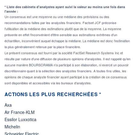
* Liste des cabinets d'analystes ayant suivi la valeur au moins une fois dans
l'année :
Un consensus est une moyenne ou une médiane des prévisions ou des
recommandations faites par les analystes financiers. Factset JCF préconise
l'utilisation de la médiane des estimations plutôt que de la moyenne. La moyenne
présente en effet l'inconvénient d'être sensible aux estimations extrêmes d'un
échantillon, inconvénient auquel échappe la médiane. La médiane est donc l'estimation
la plus généralement retenue par la place financière.
Le présent consensus est fourni par la société FactSet Research Systems Inc et
résulte par nature d'une diffusion de plusieurs opinions d'analystes. Il est rappelé qu'en
aucune manière BOURSORAMA n'a participé à son élaboration, ni exercé un pouvoir
discrétionnaire quant à la sélection des analystes financiers. A toutes fins utiles, les
opinions de chaque analyste financier ayant participé à la création de ce consensus
sont disponibles et accessibles via les bureaux d'analystes.
ACTIONS LES PLUS RECHERCHÉES *
Axa
Air France-KLM
Essilor Luxxotica
Michelin
Schneider Electric