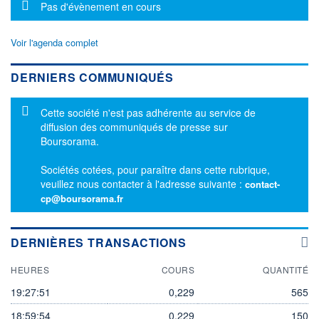
Message d'information
Pas d'évènement en cours
Voir l'agenda complet
DERNIERS COMMUNIQUÉS
Message d'information
Cette société n'est pas adhérente au service de
diffusion des communiqués de presse sur
Boursorama.
Sociétés cotées, pour paraître dans cette rubrique,
veuillez nous contacter à l'adresse suivante :
contact-
cp@boursorama.fr
DERNIÈRES TRANSACTIONS
HEURES
COURS
QUANTITÉ
19:27:51
0,229
565
18:59:54
0,229
150