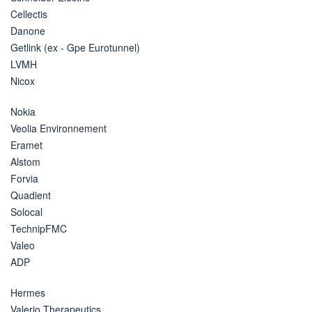
Cellectis
Danone
Getlink (ex - Gpe Eurotunnel)
LVMH
Nicox
Nokia
Veolia Environnement
Eramet
Alstom
Forvia
Quadient
Solocal
TechnipFMC
Valeo
ADP
Hermes
Valerio Therapeutics