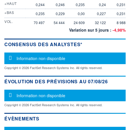
+HAUT
0,244
0,246
0,235
0,24
0,231
+BAS
0,235
0,229
0,00
0,227
0,231
VOL.
70 497
54 444
24 609
32 122
8 988
Variation sur 5 jours :
-4,98%
CONSENSUS DES ANALYSTES*
Message d'information
Information non disponible
Copyright © 2026 FactSet Research Systems Inc. All rights reserved.
ÉVOLUTION DES PRÉVISIONS AU 07/08/26
Message d'information
Information non disponible
Copyright © 2026 FactSet Research Systems Inc. All rights reserved.
ÉVÈNEMENTS