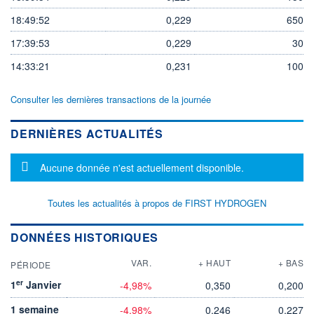
18:49:52
0,229
650
17:39:53
0,229
30
14:33:21
0,231
100
Consulter les dernières transactions de la journée
DERNIÈRES ACTUALITÉS
Message d'information
Aucune donnée n'est actuellement disponible.
Toutes les actualités à propos de FIRST HYDROGEN
DONNÉES HISTORIQUES
VAR.
+ HAUT
+ BAS
PÉRIODE
er
1
Janvier
-4,98%
0,350
0,200
1 semaine
-4,98%
0,246
0,227