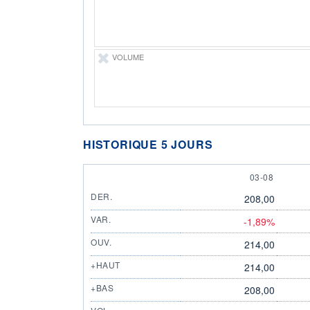
VOLUME
HISTORIQUE 5 JOURS
3 AUGUST
03-08
DER.
208,00
VAR.
-1,89%
OUV.
214,00
+HAUT
214,00
+BAS
208,00