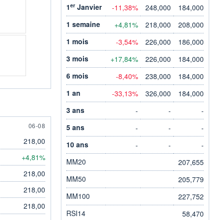
er
1
Janvier
-11,38%
248,000
184,000
1 semaine
+4,81%
218,000
208,000
1 mois
-3,54%
226,000
186,000
3 mois
+17,84%
226,000
184,000
6 mois
-8,40%
238,000
184,000
1 an
-33,13%
326,000
184,000
3 ans
-
-
-
6 AUGUST
06-08
5 ans
-
-
-
218,00
10 ans
-
-
-
+4,81%
MM20
207,655
218,00
MM50
205,779
218,00
MM100
227,752
218,00
RSI14
58,470