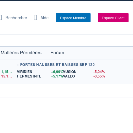
Rechercher
Aide
Espace Membre
Espace Client
Matières Premières
Forum
+ FORTES HAUSSES ET BAISSES SBF 120
1,1522
$US
VIRIDIEN
+6,99%
VUSION
-5,04%
15,15
$US
HERMES INTL
+5,17%
VALEO
-3,55%