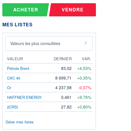
ACHETER
VENDRE
MES LISTES
Valeurs les plus consultées
VALEUR
DERNIER
VAR.
83,02
+4,53%
Pétrole Brent
8 699,71
+0,35%
CAC 40
4 237,58
-0,07%
Or
0,461
+9,76%
HAFFNER ENERGY
27,82
+0,80%
2CRSI
Gérer mes listes