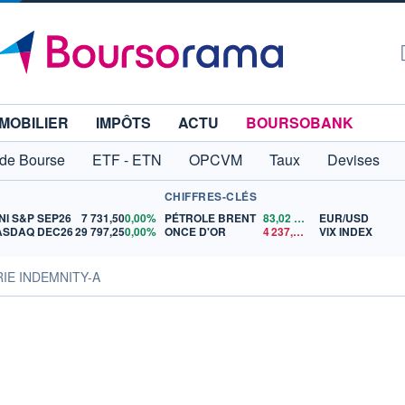
MOBILIER
IMPÔTS
ACTU
BOURSOBANK
 de Bourse
ETF - ETN
OPCVM
Taux
Devises
CHIFFRES-CLÉS
NI S&P SEP26
7 731,50
0,00%
PÉTROLE BRENT
83,02
$US
EUR/USD
ASDAQ DEC26
29 797,25
0,00%
ONCE D'OR
4 237,58
$US
VIX INDEX
RIE INDEMNITY-A