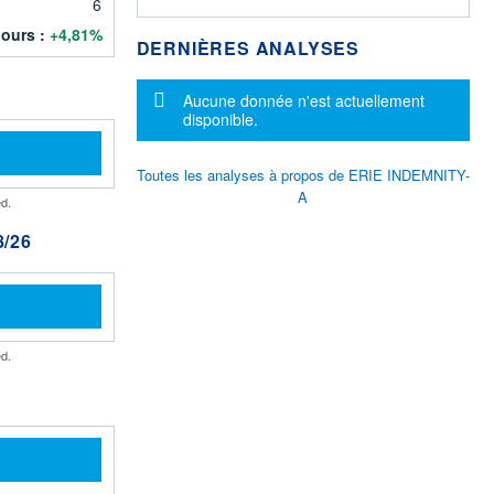
6
jours :
+4,81%
DERNIÈRES ANALYSES
Message d'information
Aucune donnée n'est actuellement
disponible.
Toutes les analyses à propos de ERIE INDEMNITY-
A
d.
/26
d.