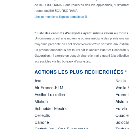
de BOURSORAMA. Sous réserves des lois applicables, ni l'informati
responsabilité BOURSORAMA.
Lire les mentions légales complètes
* Liste des cabinets d'analystes ayant suivi la valeur au moins
Un consensus est une moyenne ou une médiane des prévisions ou des
moyenne présente en effet l'inconvénient d'être sensible aux estima
Le présent consensus est fourni par la société FactSet Research Sy
élaboration, ni exercé un pouvoir discrétionnaire quant à la sélectio
accessibles via les bureaux d'analystes.
ACTIONS LES PLUS RECHERCHÉES *
Axa
Nokia
Air France-KLM
Veolia
Essilor Luxxotica
Eramet
Michelin
Alstom
Schneider Electric
Forvia
Cellectis
Quadie
Danone
Solocal
Getlink (ex - Gpe Eurotunnel)
Techn