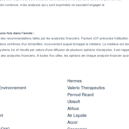
on contenue, ni les analyses qui y sont exprimées ne sauraient engager la
 une fois dans l'année :
 recommandations faites par les analystes financiers. Factset JCF préconise l'utilisation 
tions extrêmes d'un échantillon, inconvénient auquel échappe la médiane. La médiane est donc
stems Inc et résulte par nature d'une diffusion de plusieurs opinions d'analystes. Il est 
n des analystes financiers. A toutes fins utiles, les opinions de chaque analyste financier aya
Hermes
 Environnement
Valerio Therapeutics
Pernod Ricard
Ubisoft
Airbus
nt
Air Liquide
Accor
ipFMC
Capgemini