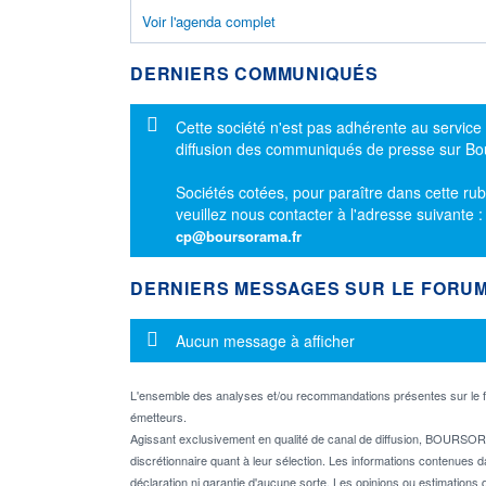
Voir l'agenda complet
DERNIERS COMMUNIQUÉS
Message d'information
Cette société n'est pas adhérente au service
diffusion des communiqués de presse sur B
Sociétés cotées, pour paraître dans cette rub
veuillez nous contacter à l'adresse suivante 
cp@boursorama.fr
DERNIERS MESSAGES SUR LE FORU
Message d'information
Aucun message à afficher
L'ensemble des analyses et/ou recommandations présentes sur l
émetteurs.
Agissant exclusivement en qualité de canal de diffusion, BOURSORA
discrétionnaire quant à leur sélection. Les informations contenues 
déclaration ni garantie d'aucune sorte. Les opinions ou estimations q