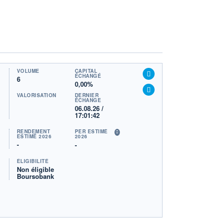
VOLUME
CAPITAL
ÉCHANGÉ
6
0,00%
VALORISATION
DERNIER
ÉCHANGE
06.08.26 /
17:01:42
RENDEMENT
PER ESTIMÉ
ESTIMÉ 2026
2026
-
-
ÉLIGIBILITÉ
Non éligible
Boursobank