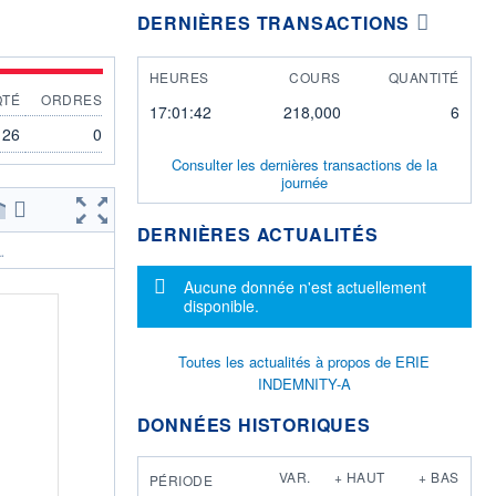
DERNIÈRES TRANSACTIONS
HEURES
COURS
QUANTITÉ
QTÉ
ORDRES
17:01:42
218,000
6
26
0
Consulter les dernières transactions de la
journée
DERNIÈRES ACTUALITÉS
.
Message d'information
Aucune donnée n'est actuellement
disponible.
Toutes les actualités à propos de ERIE
INDEMNITY-A
DONNÉES HISTORIQUES
VAR.
+ HAUT
+ BAS
PÉRIODE