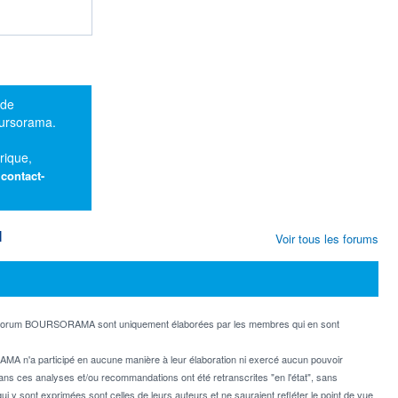
 de
oursorama.
rique,
:
contact-
M
Voir tous les forums
e forum BOURSORAMA sont uniquement élaborées par les membres qui en sont
MA n'a participé en aucune manière à leur élaboration ni exercé aucun pouvoir
dans ces analyses et/ou recommandations ont été retranscrites "en l'état", sans
ui y sont exprimées sont celles de leurs auteurs et ne sauraient refléter le point de vue