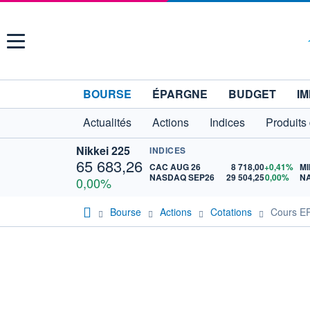
Menu
BOURSE
ÉPARGNE
BUDGET
IM
Actualités
Actions
Indices
Produits
Nikkei 225
INDICES
65 683,26
CAC AUG 26
8 718,00
+0,41%
MI
NASDAQ SEP26
29 504,25
0,00%
N
0,00%
Bourse
Actions
Cotations
Cours E