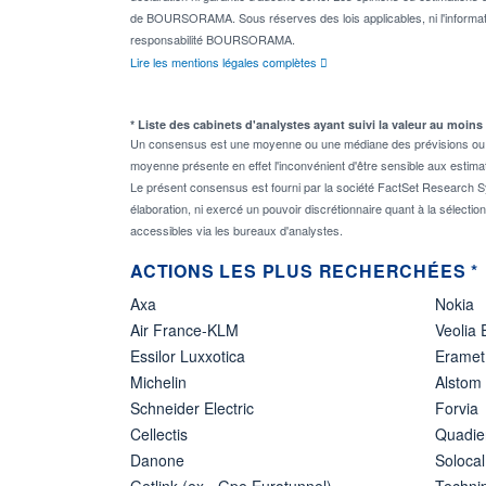
de BOURSORAMA. Sous réserves des lois applicables, ni l'informati
responsabilité BOURSORAMA.
Lire les mentions légales complètes
* Liste des cabinets d'analystes ayant suivi la valeur au moins
Un consensus est une moyenne ou une médiane des prévisions ou des
moyenne présente en effet l'inconvénient d'être sensible aux estima
Le présent consensus est fourni par la société FactSet Research Sy
élaboration, ni exercé un pouvoir discrétionnaire quant à la sélectio
accessibles via les bureaux d'analystes.
ACTIONS LES PLUS RECHERCHÉES *
Axa
Nokia
Air France-KLM
Veolia
Essilor Luxxotica
Eramet
Michelin
Alstom
Schneider Electric
Forvia
Cellectis
Quadie
Danone
Solocal
Getlink (ex - Gpe Eurotunnel)
Techn