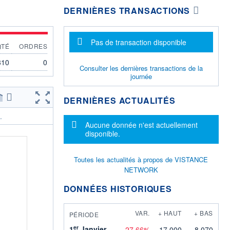
DERNIÈRES TRANSACTIONS
Message d'information
Pas de transaction disponible
QTÉ
ORDRES
310
0
Consulter les dernières transactions de la
journée
DERNIÈRES ACTUALITÉS
.
Message d'information
Aucune donnée n'est actuellement
disponible.
Toutes les actualités à propos de VISTANCE
NETWORK
DONNÉES HISTORIQUES
VAR.
+ HAUT
+ BAS
PÉRIODE
er
1
Janvier
-27,66%
17,000
8,070