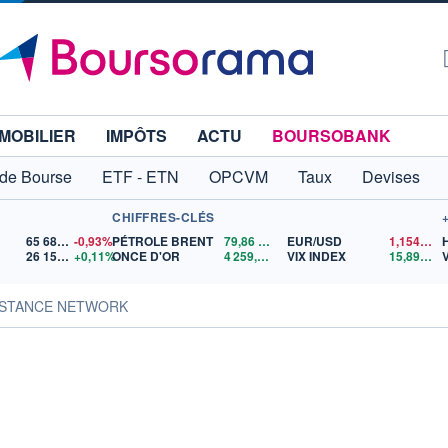
MOBILIER
IMPÔTS
ACTU
BOURSOBANK
 de Bourse
ETF - ETN
OPCVM
Taux
Devises
CHIFFRES-CLÉS
65 683,26
-0,93%
PÉTROLE BRENT
79,86
$US
EUR/USD
1,1544
$U
26 154,45
+0,11%
ONCE D'OR
4 259,96
$US
VIX INDEX
15,89
$US
VISTANCE NETWORK