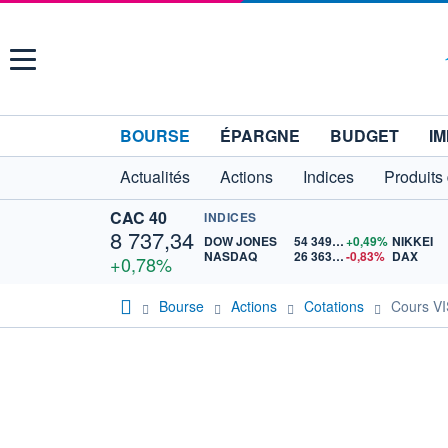
Menu
BOURSE
ÉPARGNE
BUDGET
IM
Actualités
Actions
Indices
Produits
CAC 40
INDICES
8 737,34
DOW JONES
54 349,12
+0,49%
NIKKEI
NASDAQ
26 363,44
-0,83%
DAX
+0,78%
Bourse
Actions
Cotations
Cours 