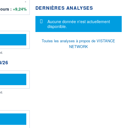
-
DERNIÈRES ANALYSES
jours :
+9,24%
Message d'information
Aucune donnée n'est actuellement
disponible.
Toutes les analyses à propos de VISTANCE
NETWORK
d.
/26
d.