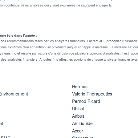
on contenue, ni les analyses qui y sont exprimées ne sauraient engager la
 une fois dans l'année :
 recommandations faites par les analystes financiers. Factset JCF préconise l'utilisation 
tions extrêmes d'un échantillon, inconvénient auquel échappe la médiane. La médiane est donc
stems Inc et résulte par nature d'une diffusion de plusieurs opinions d'analystes. Il est 
n des analystes financiers. A toutes fins utiles, les opinions de chaque analyste financier aya
Hermes
 Environnement
Valerio Therapeutics
Pernod Ricard
Ubisoft
Airbus
nt
Air Liquide
Accor
ipFMC
Capgemini