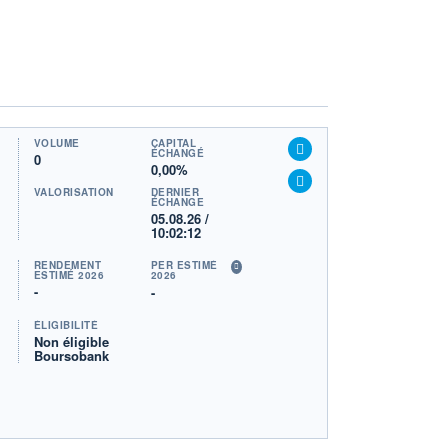
VOLUME
CAPITAL
ÉCHANGÉ
0
0,00%
VALORISATION
DERNIER
ÉCHANGE
05.08.26 /
10:02:12
RENDEMENT
PER ESTIMÉ
ESTIMÉ 2026
2026
-
-
ÉLIGIBILITÉ
Non éligible
Boursobank