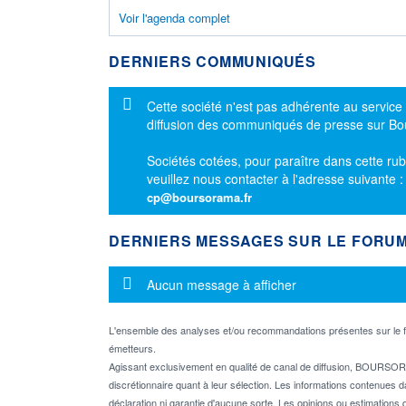
Voir l'agenda complet
DERNIERS COMMUNIQUÉS
Message d'information
Cette société n'est pas adhérente au service
diffusion des communiqués de presse sur B
Sociétés cotées, pour paraître dans cette rub
veuillez nous contacter à l'adresse suivante 
cp@boursorama.fr
DERNIERS MESSAGES SUR LE FORU
Message d'information
Aucun message à afficher
L'ensemble des analyses et/ou recommandations présentes sur l
émetteurs.
Agissant exclusivement en qualité de canal de diffusion, BOURSORA
discrétionnaire quant à leur sélection. Les informations contenues 
déclaration ni garantie d'aucune sorte. Les opinions ou estimations q