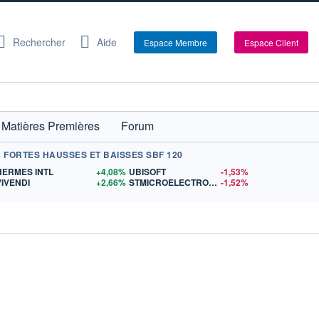
Rechercher
Aide
Espace Membre
Espace Client
Matières Premières
Forum
+ FORTES HAUSSES ET BAISSES SBF 120
S
HERMES INTL
+4,08%
UBISOFT
-1,53%
VIVENDI
+2,66%
STMICROELECTRONICS
-1,52%