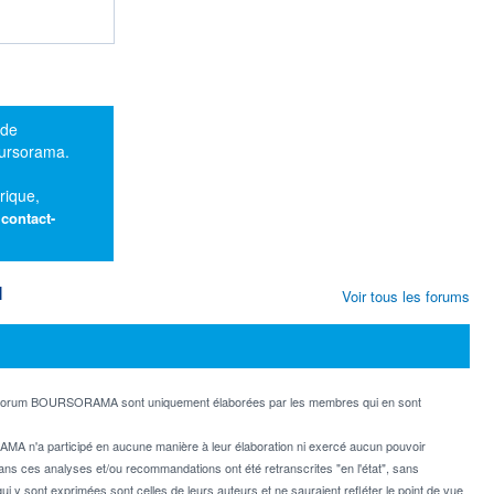
 de
oursorama.
rique,
:
contact-
M
Voir tous les forums
e forum BOURSORAMA sont uniquement élaborées par les membres qui en sont
MA n'a participé en aucune manière à leur élaboration ni exercé aucun pouvoir
dans ces analyses et/ou recommandations ont été retranscrites "en l'état", sans
ui y sont exprimées sont celles de leurs auteurs et ne sauraient refléter le point de vue