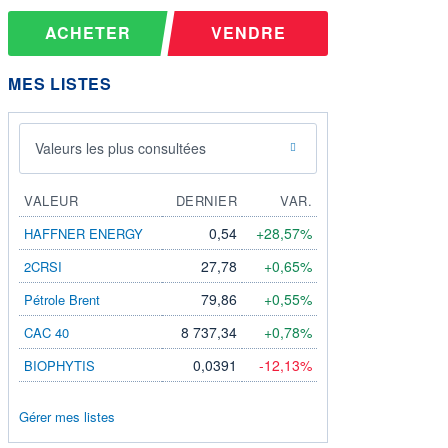
ACHETER
VENDRE
MES LISTES
Valeurs les plus consultées
VALEUR
DERNIER
VAR.
0,54
+28,57%
HAFFNER ENERGY
27,78
+0,65%
2CRSI
79,86
+0,55%
Pétrole Brent
8 737,34
+0,78%
CAC 40
0,0391
-12,13%
BIOPHYTIS
Gérer mes listes