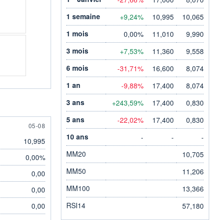
1 semaine
+9,24%
10,995
10,065
1 mois
0,00%
11,010
9,990
3 mois
+7,53%
11,360
9,558
6 mois
-31,71%
16,600
8,074
1 an
-9,88%
17,400
8,074
3 ans
+243,59%
17,400
0,830
5 ans
-22,02%
17,400
0,830
5 AUGUST
05-08
10 ans
-
-
-
10,995
MM20
10,705
0,00%
MM50
11,206
0,00
MM100
13,366
0,00
RSI14
0,00
57,180