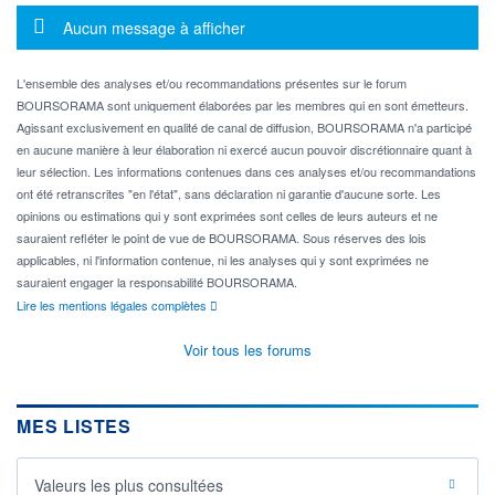
Message d'information
Aucun message à afficher
L'ensemble des analyses et/ou recommandations présentes sur le forum
BOURSORAMA sont uniquement élaborées par les membres qui en sont émetteurs.
Agissant exclusivement en qualité de canal de diffusion, BOURSORAMA n'a participé
en aucune manière à leur élaboration ni exercé aucun pouvoir discrétionnaire quant à
leur sélection. Les informations contenues dans ces analyses et/ou recommandations
ont été retranscrites "en l'état", sans déclaration ni garantie d'aucune sorte. Les
opinions ou estimations qui y sont exprimées sont celles de leurs auteurs et ne
sauraient refléter le point de vue de BOURSORAMA. Sous réserves des lois
applicables, ni l'information contenue, ni les analyses qui y sont exprimées ne
sauraient engager la responsabilité BOURSORAMA.
Lire les mentions légales complètes
Voir tous les forums
MES LISTES
Valeurs les plus consultées