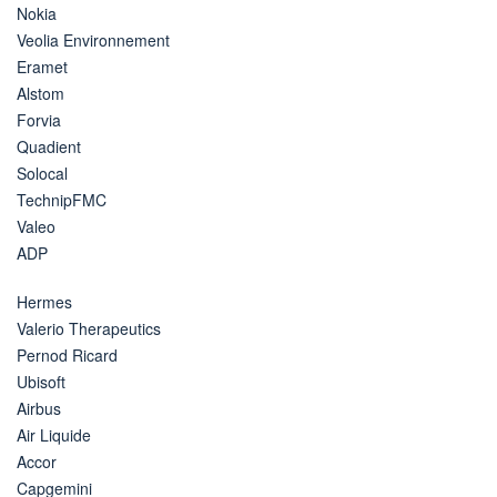
Nokia
Veolia Environnement
Eramet
Alstom
Forvia
Quadient
Solocal
TechnipFMC
Valeo
ADP
Hermes
Valerio Therapeutics
Pernod Ricard
Ubisoft
Airbus
Air Liquide
Accor
Capgemini