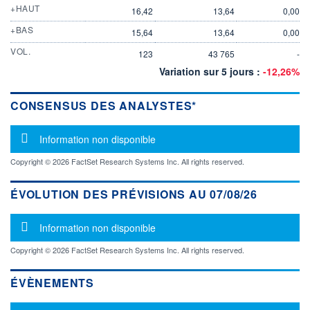
+HAUT
16,42
13,64
0,00
+BAS
15,64
13,64
0,00
VOL.
123
43 765
-
Variation sur 5 jours :
-12,26%
CONSENSUS DES ANALYSTES*
Message d'information
Information non disponible
Copyright © 2026 FactSet Research Systems Inc. All rights reserved.
ÉVOLUTION DES PRÉVISIONS AU 07/08/26
Message d'information
Information non disponible
Copyright © 2026 FactSet Research Systems Inc. All rights reserved.
ÉVÈNEMENTS