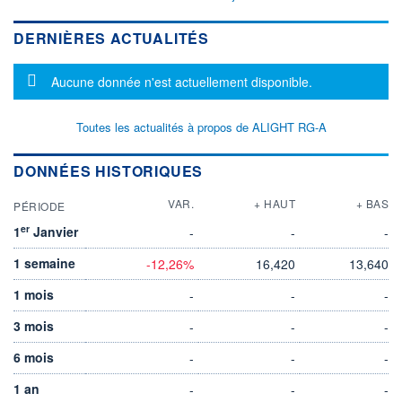
DERNIÈRES ACTUALITÉS
Message d'information
Aucune donnée n'est actuellement disponible.
Toutes les actualités à propos de ALIGHT RG-A
DONNÉES HISTORIQUES
VAR.
+ HAUT
+ BAS
PÉRIODE
er
1
Janvier
-
-
-
1 semaine
-12,26%
16,420
13,640
1 mois
-
-
-
3 mois
-
-
-
6 mois
-
-
-
1 an
-
-
-