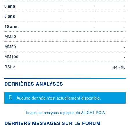
3 ans
-
-
-
5 ans
-
-
-
10 ans
-
-
-
MM20
-
MM50
-
MM100
-
RSI14
44,490
DERNIÈRES ANALYSES
Message d'information
Aucune donnée n'est actuellement disponible.
Toutes les analyses à propos de ALIGHT RG-A
DERNIERS MESSAGES SUR LE FORUM