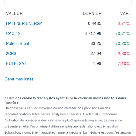
VALEUR
DERNIER
VAR.
0,4485
-2,71%
HAFFNER ENERGY
8 717,98
+0,21%
CAC 40
83,25
+0,20%
Pétrole Brent
27,04
-2,80%
2CRSI
1,99
-7,10%
EUTELSAT
Gérer mes listes
* Liste des cabinets d'analystes ayant suivi la valeur au moins une fois dans
l'année :
Un consensus est une moyenne ou une médiane des prévisions ou des
recommandations faites par les analystes financiers. Factset JCF préconise
l'utilisation de la médiane des estimations plutôt que de la moyenne. La moyenne
présente en effet l'inconvénient d'être sensible aux estimations extrêmes d'un
échantillon, inconvénient auquel échappe la médiane. La médiane est donc l'estimation