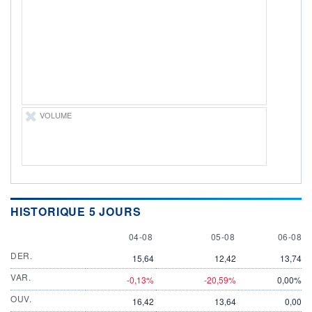
DIVIDENDE
0,00 EUR
-
PROCHAIN
DIVIDENDE
-
ÉLIGIBILITÉ
Non éligible
Boursobank
VOLUME
+ PORTEFEUILLE
+ LISTE
HISTORIQUE 5 JOURS
4 AUGUST
5 AUGUST
6 AUGU
04-08
05-08
06-08
DER.
15,64
12,42
13,74
VAR.
-0,13%
-20,59%
0,00%
OUV.
16,42
13,64
0,00