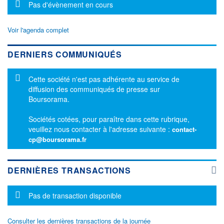
Message d'information
Pas d'évènement en cours
Voir l'agenda complet
DERNIERS COMMUNIQUÉS
Message d'information
Cette société n'est pas adhérente au service de
diffusion des communiqués de presse sur
Boursorama.
Sociétés cotées, pour paraître dans cette rubrique,
veuillez nous contacter à l'adresse suivante :
contact-
cp@boursorama.fr
DERNIÈRES TRANSACTIONS
Message d'information
Pas de transaction disponible
Consulter les dernières transactions de la journée