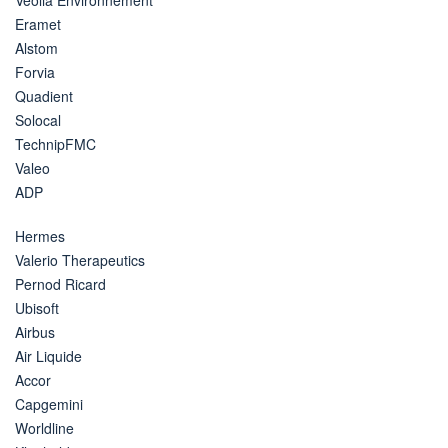
Eramet
Alstom
Forvia
Quadient
Solocal
TechnipFMC
Valeo
ADP
Hermes
Valerio Therapeutics
Pernod Ricard
Ubisoft
Airbus
Air Liquide
Accor
Capgemini
Worldline