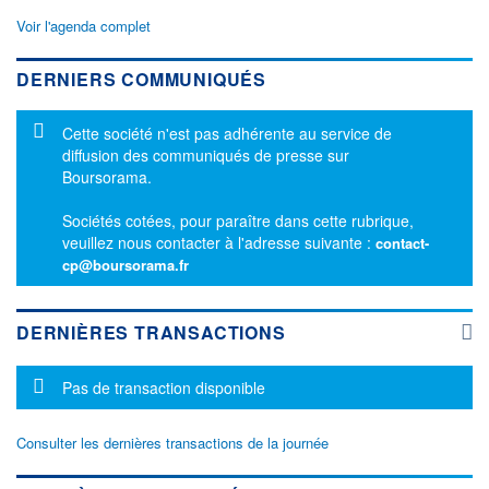
Voir l'agenda complet
DERNIERS COMMUNIQUÉS
Message d'information
Cette société n'est pas adhérente au service de
diffusion des communiqués de presse sur
Boursorama.
Sociétés cotées, pour paraître dans cette rubrique,
veuillez nous contacter à l'adresse suivante :
contact-
cp@boursorama.fr
DERNIÈRES TRANSACTIONS
Message d'information
Pas de transaction disponible
Consulter les dernières transactions de la journée