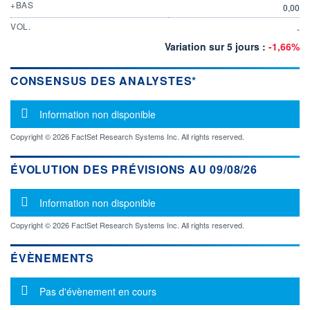
+BAS
0,00
VOL.
-
Variation sur 5 jours :
-1,66%
CONSENSUS DES ANALYSTES*
Message d'information
Information non disponible
Copyright © 2026 FactSet Research Systems Inc. All rights reserved.
ÉVOLUTION DES PRÉVISIONS AU 09/08/26
Message d'information
Information non disponible
Copyright © 2026 FactSet Research Systems Inc. All rights reserved.
ÉVÈNEMENTS
Message d'information
Pas d'évènement en cours