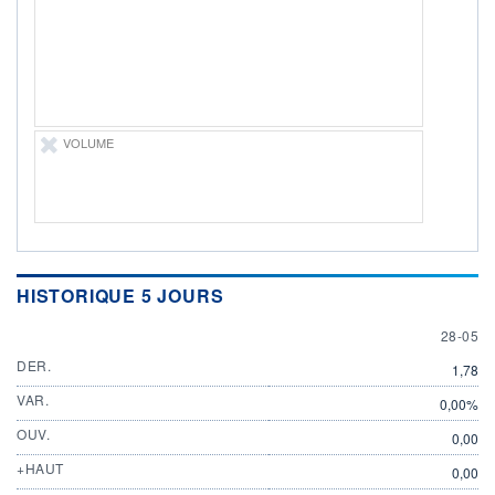
DIVIDENDE
0,00 EUR
-
PROCHAIN
DIVIDENDE
-
ÉLIGIBILITÉ
Non éligible
VOLUME
Boursobank
+ PORTEFEUILLE
+ LISTE
HISTORIQUE 5 JOURS
28 MAY
28-05
DER.
1,78
VAR.
0,00%
OUV.
0,00
+HAUT
0,00