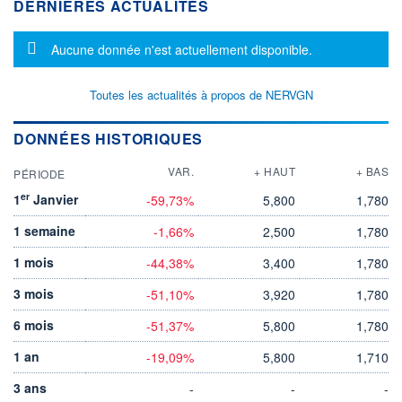
DERNIÈRES ACTUALITÉS
Message d'information
Aucune donnée n'est actuellement disponible.
Toutes les actualités à propos de NERVGN
DONNÉES HISTORIQUES
VAR.
+ HAUT
+ BAS
PÉRIODE
er
1
Janvier
-59,73%
5,800
1,780
1 semaine
-1,66%
2,500
1,780
1 mois
-44,38%
3,400
1,780
3 mois
-51,10%
3,920
1,780
6 mois
-51,37%
5,800
1,780
1 an
-19,09%
5,800
1,710
3 ans
-
-
-