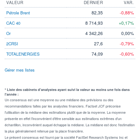
VALEUR
DERNIER
VAR.
82,35
-0,88%
Pétrole Brent
8 714,93
+0,17%
CAC 40
4 342,26
0,00%
Or
27,6
-0,79%
2CRSI
74,09
-0,60%
TOTALENERGIES
Gérer mes listes
* Liste des cabinets d'analystes ayant suivi la valeur au moins une fois dans
l'année :
Un consensus est une moyenne ou une médiane des prévisions ou des
recommandations faites par les analystes financiers. Factset JCF préconise
l'utilisation de la médiane des estimations plutôt que de la moyenne. La moyenne
présente en effet l'inconvénient d'être sensible aux estimations extrêmes d'un
échantillon, inconvénient auquel échappe la médiane. La médiane est donc l'estimation
la plus généralement retenue par la place financière.
Le présent consensus est fourni par la société FactSet Research Systems Inc et