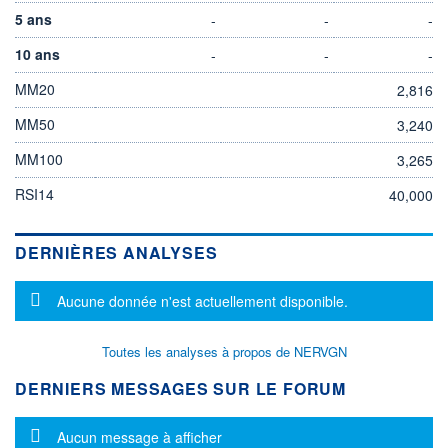
5 ans
-
-
-
10 ans
-
-
-
MM20
2,816
MM50
3,240
MM100
3,265
RSI14
40,000
DERNIÈRES ANALYSES
Message d'information
Aucune donnée n'est actuellement disponible.
Toutes les analyses à propos de NERVGN
DERNIERS MESSAGES SUR LE FORUM
Message d'information
Aucun message à afficher