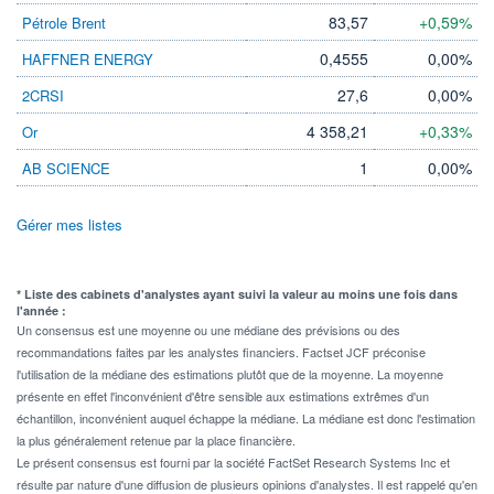
83,57
+0,59%
Pétrole Brent
0,4555
0,00%
HAFFNER ENERGY
27,6
0,00%
2CRSI
4 358,21
+0,33%
Or
1
0,00%
AB SCIENCE
Gérer mes listes
* Liste des cabinets d'analystes ayant suivi la valeur au moins une fois dans
l'année :
Un consensus est une moyenne ou une médiane des prévisions ou des
recommandations faites par les analystes financiers. Factset JCF préconise
l'utilisation de la médiane des estimations plutôt que de la moyenne. La moyenne
présente en effet l'inconvénient d'être sensible aux estimations extrêmes d'un
échantillon, inconvénient auquel échappe la médiane. La médiane est donc l'estimation
la plus généralement retenue par la place financière.
Le présent consensus est fourni par la société FactSet Research Systems Inc et
résulte par nature d'une diffusion de plusieurs opinions d'analystes. Il est rappelé qu'en