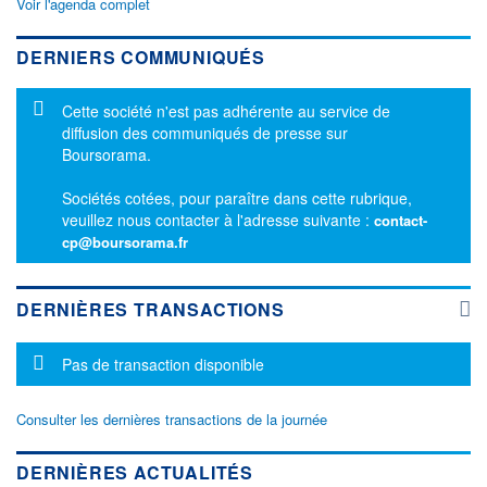
Voir l'agenda complet
DERNIERS COMMUNIQUÉS
Message d'information
Cette société n'est pas adhérente au service de
diffusion des communiqués de presse sur
Boursorama.
Sociétés cotées, pour paraître dans cette rubrique,
veuillez nous contacter à l'adresse suivante :
contact-
cp@boursorama.fr
DERNIÈRES TRANSACTIONS
Message d'information
Pas de transaction disponible
Consulter les dernières transactions de la journée
DERNIÈRES ACTUALITÉS