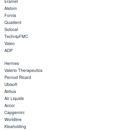
Eramet
Alstom
Forvia
Quadient
Solocal
TechnipFMC
Valeo
ADP
Hermes
Valerio Therapeutics
Pernod Ricard
Ubisoft
Airbus
Air Liquide
Accor
Capgemini
Worldline
Kleaholding