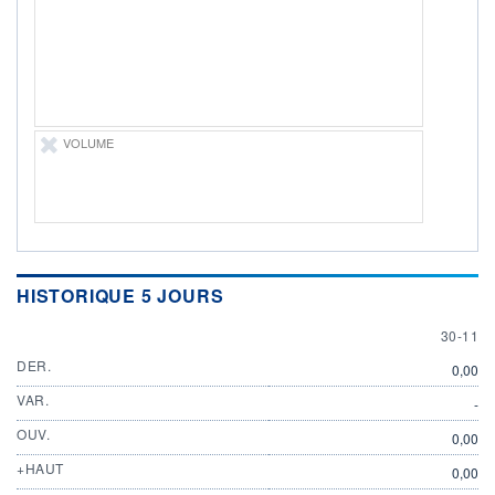
DIVIDENDE
0,00 EUR
-
PROCHAIN
DIVIDENDE
-
ÉLIGIBILITÉ
Non éligible
VOLUME
Boursobank
+ PORTEFEUILLE
+ LISTE
HISTORIQUE 5 JOURS
30 NOV
30-11
DER.
0,00
VAR.
-
OUV.
0,00
+HAUT
0,00