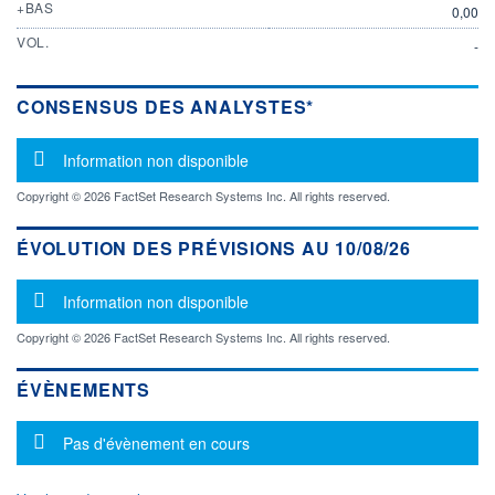
+BAS
0,00
VOL.
-
CONSENSUS DES ANALYSTES*
Message d'information
Information non disponible
Copyright © 2026 FactSet Research Systems Inc. All rights reserved.
ÉVOLUTION DES PRÉVISIONS AU 10/08/26
Message d'information
Information non disponible
Copyright © 2026 FactSet Research Systems Inc. All rights reserved.
ÉVÈNEMENTS
Message d'information
Pas d'évènement en cours