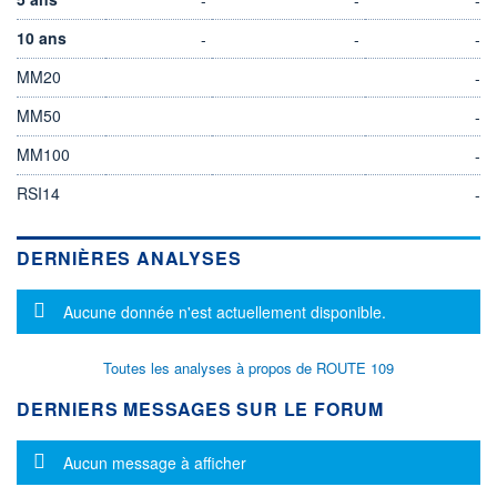
10 ans
-
-
-
MM20
-
MM50
-
MM100
-
RSI14
-
DERNIÈRES ANALYSES
Message d'information
Aucune donnée n'est actuellement disponible.
Toutes les analyses à propos de ROUTE 109
DERNIERS MESSAGES SUR LE FORUM
Message d'information
Aucun message à afficher