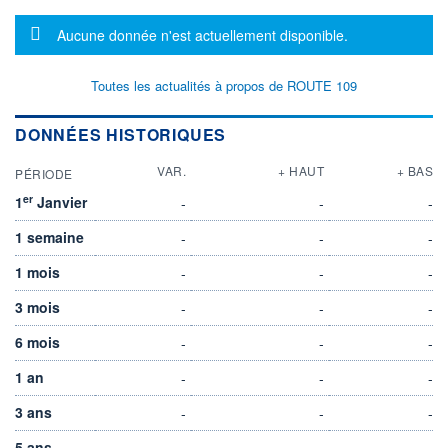
Message d'information
Aucune donnée n'est actuellement disponible.
Toutes les actualités à propos de ROUTE 109
DONNÉES HISTORIQUES
VAR.
+ HAUT
+ BAS
PÉRIODE
er
1
Janvier
-
-
-
1 semaine
-
-
-
1 mois
-
-
-
3 mois
-
-
-
6 mois
-
-
-
1 an
-
-
-
3 ans
-
-
-
5 ans
-
-
-