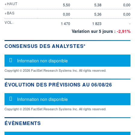
+HAUT
5,50
5,38
0,00
+BAS
0,00
5,36
0,00
VOL.
1 470
1 823
-
Variation sur 5 jours :
-2,91%
CONSENSUS DES ANALYSTES*
Message d'information
Information non disponible
Copyright © 2026 FactSet Research Systems Inc. All rights reserved.
ÉVOLUTION DES PRÉVISIONS AU 06/08/26
Message d'information
Information non disponible
Copyright © 2026 FactSet Research Systems Inc. All rights reserved.
ÉVÈNEMENTS