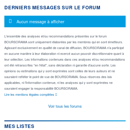
DERNIERS MESSAGES SUR LE FORUM
Message d'information
Aucun message à afficher
L'ensemble des analyses et/ou recommandations présentes sur le forum
BOURSORAMA sont uniquement élaborées par les membres qui en sont émetteurs.
Agissant exclusivement en qualité de canal de diffusion, BOURSORAMA n'a participé
en aucune manière à leur élaboration ni exercé aucun pouvoir discrétionnaire quant à
leur sélection. Les informations contenues dans ces analyses et/ou recommandations
ont été retranscrites "en l'état", sans déclaration ni garantie d'aucune sorte. Les
opinions ou estimations qui y sont exprimées sont celles de leurs auteurs et ne
sauraient refléter le point de vue de BOURSORAMA. Sous réserves des lois
applicables, ni l'information contenue, ni les analyses qui y sont exprimées ne
sauraient engager la responsabilité BOURSORAMA.
Lire les mentions légales complètes
Voir tous les forums
MES LISTES