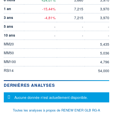
1 an
-15,44%
7,215
3,970
3 ans
-4,81%
7,215
3,970
5 ans
-
-
-
10 ans
-
-
-
MM20
5,435
MM50
5,036
MM100
4,796
RSI14
54,000
DERNIÈRES ANALYSES
Message d'information
Aucune donnée n'est actuellement disponible.
Toutes les analyses à propos de RENEW ENER GLB RG-A