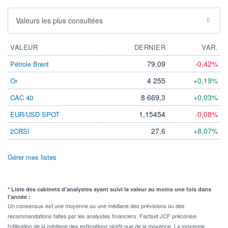
Valeurs les plus consultées
VALEUR
DERNIER
VAR.
79,09
-0,42%
Pétrole Brent
4 255
+0,19%
Or
8 669,3
+0,03%
CAC 40
1,15454
-0,08%
EUR/USD SPOT
27,6
+8,07%
2CRSI
Gérer mes listes
* Liste des cabinets d'analystes ayant suivi la valeur au moins une fois dans
l'année :
Un consensus est une moyenne ou une médiane des prévisions ou des
recommandations faites par les analystes financiers. Factset JCF préconise
l'utilisation de la médiane des estimations plutôt que de la moyenne. La moyenne