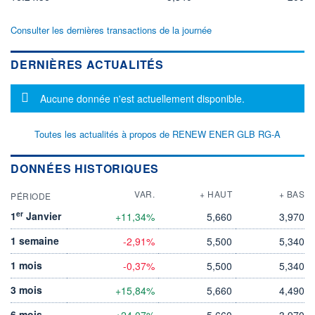
Consulter les dernières transactions de la journée
DERNIÈRES ACTUALITÉS
Message d'information
Aucune donnée n'est actuellement disponible.
Toutes les actualités à propos de RENEW ENER GLB RG-A
DONNÉES HISTORIQUES
VAR.
+ HAUT
+ BAS
PÉRIODE
er
1
Janvier
+11,34%
5,660
3,970
1 semaine
-2,91%
5,500
5,340
1 mois
-0,37%
5,500
5,340
3 mois
+15,84%
5,660
4,490
6 mois
+24,07%
5,660
3,970