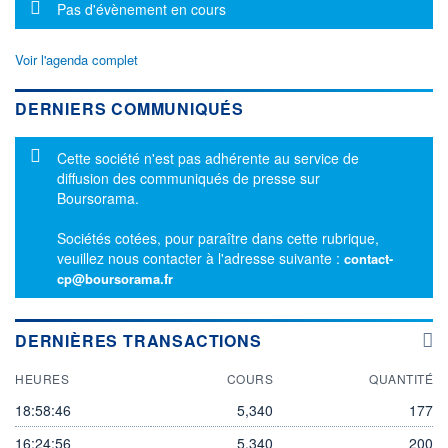
Message d'information
Pas d'évènement en cours
Voir l'agenda complet
DERNIERS COMMUNIQUÉS
Message d'information
Cette société n'est pas adhérente au service de
diffusion des communiqués de presse sur
Boursorama.
Sociétés cotées, pour paraître dans cette rubrique,
veuillez nous contacter à l'adresse suivante :
contact-
cp@boursorama.fr
DERNIÈRES TRANSACTIONS
HEURES
COURS
QUANTITÉ
18:58:46
5,340
177
16:24:56
5,340
200