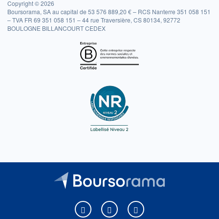
Copyright © 2026
Boursorama, SA au capital de 53 576 889,20 € – RCS Nanterre 351 058 151
– TVA FR 69 351 058 151 – 44 rue Traversière, CS 80134, 92772
BOULOGNE BILLANCOURT CEDEX
Boursorama sur Facebook
Boursorama sur X
Boursorama sur Youtu