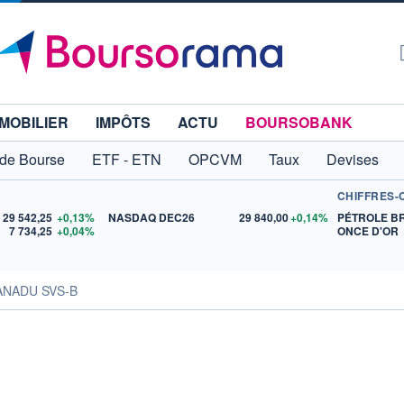
MOBILIER
IMPÔTS
ACTU
BOURSOBANK
 de Bourse
ETF - ETN
OPCVM
Taux
Devises
CHIFFRES-
29 542,25
+0,13%
NASDAQ DEC26
29 840,00
+0,14%
PÉTROLE B
7 734,25
+0,04%
ONCE D'OR
ANADU SVS-B