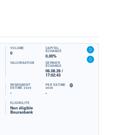
VOLUME
CAPITAL
ÉCHANGÉ
0
0,00%
VALORISATION
DERNIER
ÉCHANGE
06.08.26 /
17:02:43
RENDEMENT
PER ESTIMÉ
ESTIMÉ 2026
2026
-
-
ÉLIGIBILITÉ
Non éligible
Boursobank