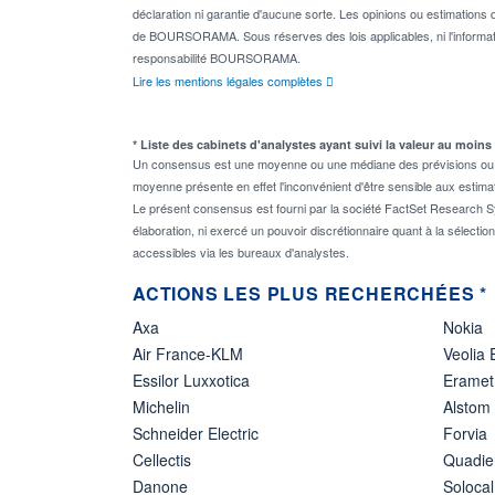
déclaration ni garantie d'aucune sorte. Les opinions ou estimations q
de BOURSORAMA. Sous réserves des lois applicables, ni l'informati
responsabilité BOURSORAMA.
Lire les mentions légales complètes
* Liste des cabinets d'analystes ayant suivi la valeur au moins
Un consensus est une moyenne ou une médiane des prévisions ou des
moyenne présente en effet l'inconvénient d'être sensible aux estima
Le présent consensus est fourni par la société FactSet Research Sy
élaboration, ni exercé un pouvoir discrétionnaire quant à la sélectio
accessibles via les bureaux d'analystes.
ACTIONS LES PLUS RECHERCHÉES *
Axa
Nokia
Air France-KLM
Veolia
Essilor Luxxotica
Eramet
Michelin
Alstom
Schneider Electric
Forvia
Cellectis
Quadie
Danone
Solocal