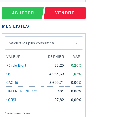
ACHETER
VENDRE
MES LISTES
Valeurs les plus consultées
VALEUR
DERNIER
VAR.
83,25
+0,20%
Pétrole Brent
4 285,69
+1,07%
Or
8 699,71
0,00%
CAC 40
0,461
0,00%
HAFFNER ENERGY
27,82
0,00%
2CRSI
Gérer mes listes