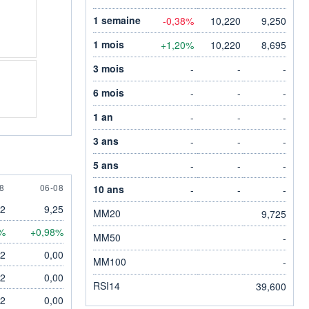
1 semaine
-0,38%
10,220
9,250
1 mois
+1,20%
10,220
8,695
3 mois
-
-
-
6 mois
-
-
-
1 an
-
-
-
3 ans
-
-
-
5 ans
-
-
-
UGUST
6 AUGUST
8
06-08
10 ans
-
-
-
22
9,25
MM20
9,725
%
+0,98%
MM50
-
22
0,00
MM100
-
22
0,00
RSI14
39,600
22
0,00