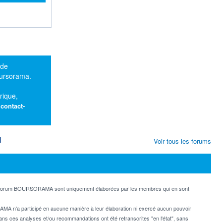
 de
oursorama.
rique,
:
contact-
M
Voir tous les forums
e forum BOURSORAMA sont uniquement élaborées par les membres qui en sont
MA n'a participé en aucune manière à leur élaboration ni exercé aucun pouvoir
dans ces analyses et/ou recommandations ont été retranscrites "en l'état", sans