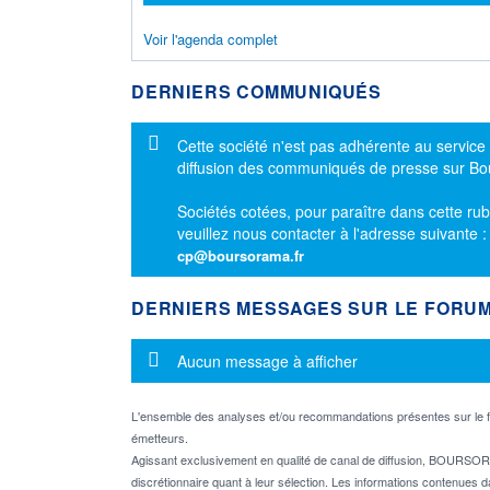
Voir l'agenda complet
DERNIERS COMMUNIQUÉS
Message d'information
Cette société n'est pas adhérente au service
diffusion des communiqués de presse sur B
Sociétés cotées, pour paraître dans cette rub
veuillez nous contacter à l'adresse suivante 
cp@boursorama.fr
DERNIERS MESSAGES SUR LE FORU
Message d'information
Aucun message à afficher
L'ensemble des analyses et/ou recommandations présentes sur l
émetteurs.
Agissant exclusivement en qualité de canal de diffusion, BOURSORA
discrétionnaire quant à leur sélection. Les informations contenues 