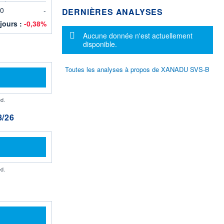
0
-
DERNIÈRES ANALYSES
 jours :
-0,38%
Message d'information
Aucune donnée n'est actuellement
disponible.
Toutes les analyses à propos de XANADU SVS-B
d.
/26
d.