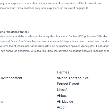
ui y sont exprimées sont celles de leurs auteurs et ne sauraient refléter le point de vue
on contenue, ni les analyses qui y sont exprimées ne sauraient engager la
 une fois dans l'année :
 recommandations faites par les analystes financiers. Factset JCF préconise l'utilisation 
tions extrêmes d'un échantillon, inconvénient auquel échappe la médiane. La médiane est donc
stems Inc et résulte par nature d'une diffusion de plusieurs opinions d'analystes. Il est 
n des analystes financiers. A toutes fins utiles, les opinions de chaque analyste financier aya
Hermes
 Environnement
Valerio Therapeutics
Pernod Ricard
Ubisoft
Airbus
nt
Air Liquide
Accor