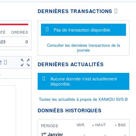
DERNIÈRES TRANSACTIONS
Message d'information
Pas de transaction disponible
QTÉ
ORDRES
323
0
Consulter les dernières transactions de la
journée
DERNIÈRES ACTUALITÉS
.
Message d'information
Aucune donnée n'est actuellement
disponible.
Toutes les actualités à propos de XANADU SVS-B
DONNÉES HISTORIQUES
VAR.
+ HAUT
+ BAS
PÉRIODE
er
1
Janvier
-
-
-