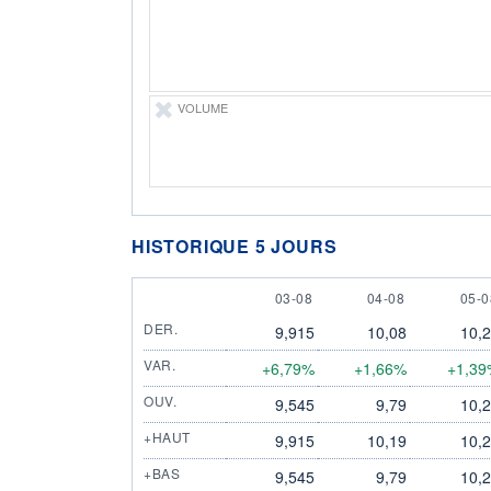
VOLUME
HISTORIQUE 5 JOURS
3 AUGUST
4 AUGUST
5 A
03-08
04-08
05-0
DER.
9,915
10,08
10,
VAR.
+6,79%
+1,66%
+1,39
OUV.
9,545
9,79
10,
+HAUT
9,915
10,19
10,
+BAS
9,545
9,79
10,