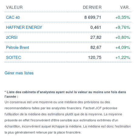
VALEUR
DERNIER
VAR.
8 699,71
+0,35%
CAC 40
0,461
+9,76%
HAFFNER ENERGY
27,82
+0,80%
2CRSI
82,67
+4,09%
Pétrole Brent
120,75
+1,22%
SOITEC
Gérer mes listes
* Liste des cabinets d'analystes ayant suivi la valeur au moins une fois dans
l'année :
Un consensus est une moyenne ou une médiane des prévisions ou des
recommandations faites par les analystes financiers. Factset JCF préconise
l'utilisation de la médiane des estimations plutôt que de la moyenne. La moyenne
présente en effet l'inconvénient d'être sensible aux estimations extrêmes d'un
échantillon, inconvénient auquel échappe la médiane. La médiane est donc l'estimation
la plus généralement retenue par la place financière.