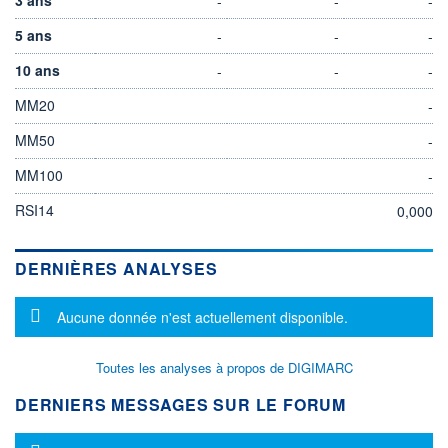
-
-
-
5 ans
-
-
-
10 ans
-
-
-
MM20
-
MM50
-
MM100
-
RSI14
0,000
DERNIÈRES ANALYSES
Message d'information
Aucune donnée n'est actuellement disponible.
Toutes les analyses à propos de DIGIMARC
DERNIERS MESSAGES SUR LE FORUM