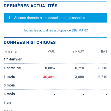
DERNIÈRES ACTUALITÉS
Message d'information
Aucune donnée n'est actuellement disponible.
Toutes les actualités à propos de DIGIMARC
DONNÉES HISTORIQUES
VAR.
+ HAUT
+ BAS
PÉRIODE
er
1
Janvier
-
-
-
1 semaine
0,00%
6,710
6,710
1 mois
-46,49%
13,080
6,710
3 mois
-
-
-
6 mois
-
-
-
1 an
-
-
-
3 ans