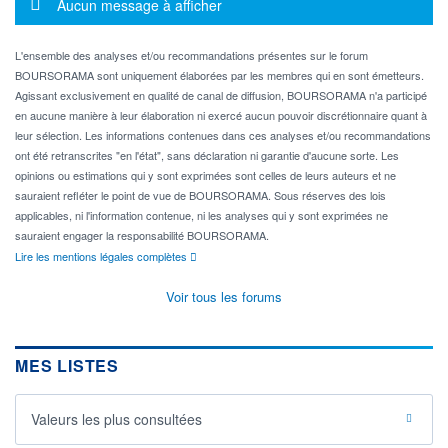
Message d'information
Aucun message à afficher
L'ensemble des analyses et/ou recommandations présentes sur le forum
BOURSORAMA sont uniquement élaborées par les membres qui en sont émetteurs.
Agissant exclusivement en qualité de canal de diffusion, BOURSORAMA n'a participé
en aucune manière à leur élaboration ni exercé aucun pouvoir discrétionnaire quant à
leur sélection. Les informations contenues dans ces analyses et/ou recommandations
ont été retranscrites "en l'état", sans déclaration ni garantie d'aucune sorte. Les
opinions ou estimations qui y sont exprimées sont celles de leurs auteurs et ne
sauraient refléter le point de vue de BOURSORAMA. Sous réserves des lois
applicables, ni l'information contenue, ni les analyses qui y sont exprimées ne
sauraient engager la responsabilité BOURSORAMA.
Lire les mentions légales complètes
Voir tous les forums
MES LISTES
Valeurs les plus consultées