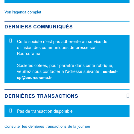
Voir l'agenda complet
DERNIERS COMMUNIQUÉS
Message d'information
Cette société n'est pas adhérente au service de
diffusion des communiqués de presse sur
Boursorama.
Sociétés cotées, pour paraître dans cette rubrique,
veuillez nous contacter à l'adresse suivante :
contact-
cp@boursorama.fr
DERNIÈRES TRANSACTIONS
Message d'information
Pas de transaction disponible
Consulter les dernières transactions de la journée