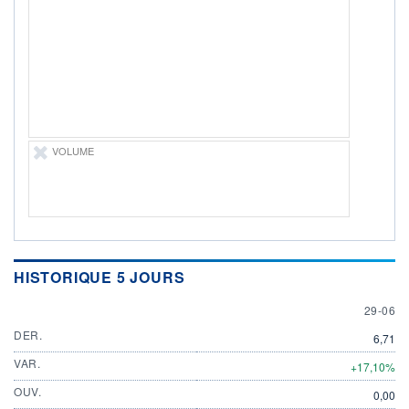
DIVIDENDE
0,00 EUR
-
PROCHAIN
DIVIDENDE
-
ÉLIGIBILITÉ
Non éligible
Boursobank
VOLUME
+ PORTEFEUILLE
+ LISTE
HISTORIQUE 5 JOURS
29 JUN
29-06
DER.
6,71
VAR.
+17,10%
OUV.
0,00