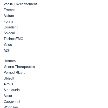
Veolia Environnement
Eramet
Alstom
Forvia
Quadient
Solocal
TechnipFMC
Valeo
ADP
Hermes
Valerio Therapeutics
Pernod Ricard
Ubisoft
Airbus
Air Liquide
Accor
Capgemini
Worldline