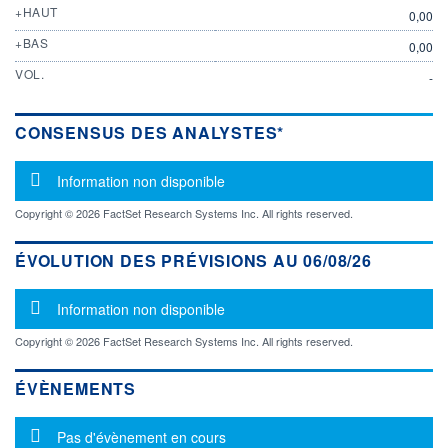
+HAUT
0,00
+BAS
0,00
VOL.
-
CONSENSUS DES ANALYSTES*
Message d'information
Information non disponible
Copyright © 2026 FactSet Research Systems Inc. All rights reserved.
ÉVOLUTION DES PRÉVISIONS AU 06/08/26
Message d'information
Information non disponible
Copyright © 2026 FactSet Research Systems Inc. All rights reserved.
ÉVÈNEMENTS
Message d'information
Pas d'évènement en cours