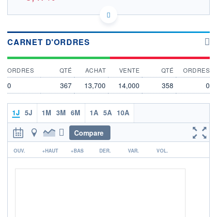
JP3769000005 5FI
DONNÉES TEMPS RÉEL
Politique d'exécution
CARNET D'ORDRES
Cotation sur les autres places
OUVERTURE
CLÔTURE VEILLE
ORDRES
QTÉ
ACHAT
VENTE
QTÉ
ORDRES
0,000
14,400
+ HAUT
+ BAS
0
367
13,700
14,000
358
0
0,000
0,000
VOLUME
CAPITAL ÉCHANGÉ
1J
5J
1M
3M
6M
1A
5A
10A
0
0,00%
VALORISATION
DERNIER ÉCHANGE
Compare
06.08.26 / 10:08:06
r
LIMITE À LA
LIMITE À LA
OUV.
+HAUT
+BAS
DER.
VAR.
VOL.
BAISSE
HAUSSE
0,000
0,000
RENDEMENT
PER ESTIMÉ
ESTIMÉ 2026
2026
-
-
DERNIER
DATE
DIVIDENDE
DERNIER