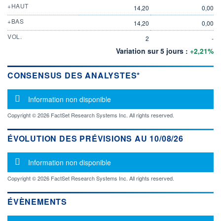
+HAUT
14,20
0,00
+BAS
14,20
0,00
VOL.
2
-
Variation sur 5 jours :
+2,21%
CONSENSUS DES ANALYSTES*
Message d'information
Information non disponible
Copyright © 2026 FactSet Research Systems Inc. All rights reserved.
ÉVOLUTION DES PRÉVISIONS AU 10/08/26
Message d'information
Information non disponible
Copyright © 2026 FactSet Research Systems Inc. All rights reserved.
ÉVÈNEMENTS