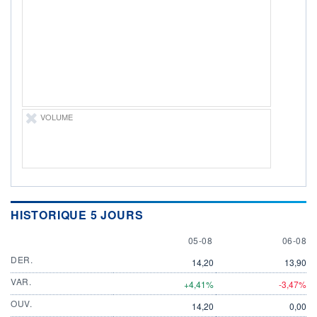
DIVIDENDE
0,00 EUR
-
PROCHAIN
DIVIDENDE
-
ÉLIGIBILITÉ
Non éligible
Boursobank
VOLUME
+ PORTEFEUILLE
+ LISTE
HISTORIQUE 5 JOURS
5 AUGUST
6 AUGU
05-08
06-08
DER.
14,20
13,90
VAR.
+4,41%
-3,47%
OUV.
14,20
0,00