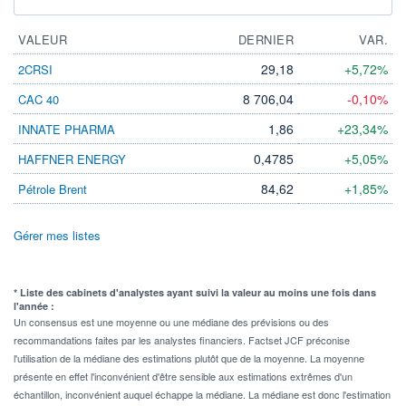
VALEUR
DERNIER
VAR.
29,18
+5,72%
2CRSI
8 706,04
-0,10%
CAC 40
1,86
+23,34%
INNATE PHARMA
0,4785
+5,05%
HAFFNER ENERGY
84,62
+1,85%
Pétrole Brent
Gérer mes listes
* Liste des cabinets d'analystes ayant suivi la valeur au moins une fois dans
l'année :
Un consensus est une moyenne ou une médiane des prévisions ou des
recommandations faites par les analystes financiers. Factset JCF préconise
l'utilisation de la médiane des estimations plutôt que de la moyenne. La moyenne
présente en effet l'inconvénient d'être sensible aux estimations extrêmes d'un
échantillon, inconvénient auquel échappe la médiane. La médiane est donc l'estimation