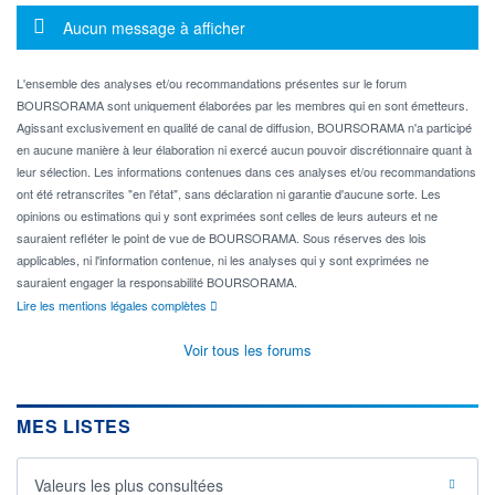
Message d'information
Aucun message à afficher
L'ensemble des analyses et/ou recommandations présentes sur le forum
BOURSORAMA sont uniquement élaborées par les membres qui en sont émetteurs.
Agissant exclusivement en qualité de canal de diffusion, BOURSORAMA n'a participé
en aucune manière à leur élaboration ni exercé aucun pouvoir discrétionnaire quant à
leur sélection. Les informations contenues dans ces analyses et/ou recommandations
ont été retranscrites "en l'état", sans déclaration ni garantie d'aucune sorte. Les
opinions ou estimations qui y sont exprimées sont celles de leurs auteurs et ne
sauraient refléter le point de vue de BOURSORAMA. Sous réserves des lois
applicables, ni l'information contenue, ni les analyses qui y sont exprimées ne
sauraient engager la responsabilité BOURSORAMA.
Lire les mentions légales complètes
Voir tous les forums
MES LISTES
Valeurs les plus consultées