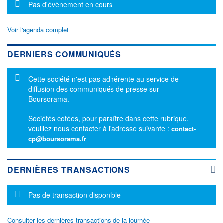
Message d'information
Pas d'évènement en cours
Voir l'agenda complet
DERNIERS COMMUNIQUÉS
Message d'information
Cette société n'est pas adhérente au service de
diffusion des communiqués de presse sur
Boursorama.
Sociétés cotées, pour paraître dans cette rubrique,
veuillez nous contacter à l'adresse suivante :
contact-
cp@boursorama.fr
DERNIÈRES TRANSACTIONS
Message d'information
Pas de transaction disponible
Consulter les dernières transactions de la journée