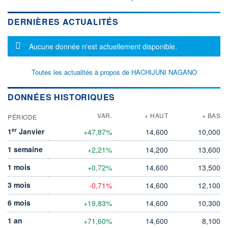
DERNIÈRES ACTUALITÉS
Message d'information
Aucune donnée n'est actuellement disponible.
Toutes les actualités à propos de HACHIJUNI NAGANO
DONNÉES HISTORIQUES
VAR.
+ HAUT
+ BAS
PÉRIODE
er
1
Janvier
+47,87%
14,600
10,000
1 semaine
+2,21%
14,200
13,600
1 mois
+0,72%
14,600
13,500
3 mois
-0,71%
14,600
12,100
6 mois
+19,83%
14,600
10,300
1 an
+71,60%
14,600
8,100