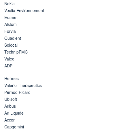
Nokia
Veolia Environnement
Eramet
Alstom
Forvia
Quadient
Solocal
TechnipFMC
Valeo
ADP
Hermes
Valerio Therapeutics
Pernod Ricard
Ubisoft
Airbus
Air Liquide
Accor
Capgemini