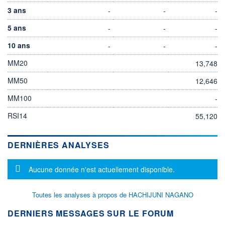
3 ans
-
-
-
5 ans
-
-
-
10 ans
-
-
-
MM20
13,748
MM50
12,646
MM100
-
RSI14
55,120
DERNIÈRES ANALYSES
Message d'information
Aucune donnée n'est actuellement disponible.
Toutes les analyses à propos de HACHIJUNI NAGANO
DERNIERS MESSAGES SUR LE FORUM