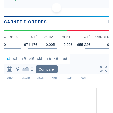
SG1W27938677 3HJ
DONNÉES TEMPS RÉEL
Politique d'exécution
CARNET D'ORDRES
Cotation sur les autres places
OUVERTURE
CLÔTURE VEILLE
ORDRES
QTÉ
ACHAT
VENTE
QTÉ
ORDRES
0,000
0,005
+ HAUT
+ BAS
0
974 476
0,005
0,006
655 226
0
0,000
0,000
VOLUME
CAPITAL ÉCHANGÉ
1J
5J
1M
3M
6M
1A
5A
10A
0
0,00%
VALORISATION
DERNIER ÉCHANGE
Compare
22.05.26 / 19:10:24
r
LIMITE À LA
LIMITE À LA
OUV.
+HAUT
+BAS
DER.
VAR.
VOL.
BAISSE
HAUSSE
0,000
0,000
RENDEMENT
PER ESTIMÉ
ESTIMÉ 2026
2026
-
-
DERNIER
DATE
DIVIDENDE
DERNIER