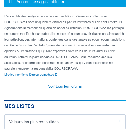
Message d'information
Aucun message à afficher
L'ensemble des analyses et/ou recommandations présentes sur le forum
BOURSORAMA sont uniquement élaborées par les membres qui en sont émetteurs.
Agissant exclusivement en qualité de canal de diffusion, BOURSORAMA n'a participé
en aucune manière à leur élaboration ni exercé aucun pouvoir discrétionnaire quant à
leur sélection. Les informations contenues dans ces analyses et/ou recommandations
ont été retranscrites "en l'état", sans déclaration ni garantie d'aucune sorte. Les
opinions ou estimations qui y sont exprimées sont celles de leurs auteurs et ne
sauraient refléter le point de vue de BOURSORAMA. Sous réserves des lois
applicables, ni l'information contenue, ni les analyses qui y sont exprimées ne
sauraient engager la responsabilité BOURSORAMA.
Lire les mentions légales complètes
Voir tous les forums
MES LISTES
Valeurs les plus consultées