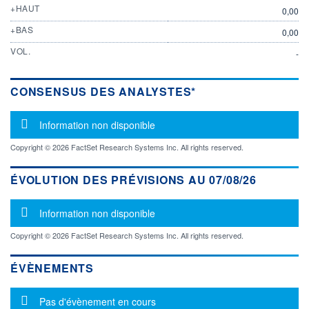
+HAUT
0,00
+BAS
0,00
VOL.
-
CONSENSUS DES ANALYSTES*
Message d'information
Information non disponible
Copyright © 2026 FactSet Research Systems Inc. All rights reserved.
ÉVOLUTION DES PRÉVISIONS AU 07/08/26
Message d'information
Information non disponible
Copyright © 2026 FactSet Research Systems Inc. All rights reserved.
ÉVÈNEMENTS
Message d'information
Pas d'évènement en cours