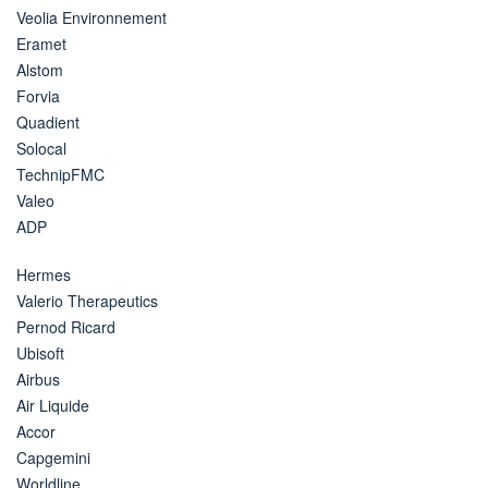
Veolia Environnement
Eramet
Alstom
Forvia
Quadient
Solocal
TechnipFMC
Valeo
ADP
Hermes
Valerio Therapeutics
Pernod Ricard
Ubisoft
Airbus
Air Liquide
Accor
Capgemini
Worldline