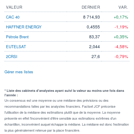
VALEUR
DERNIER
VAR.
8 714,93
+0,17%
CAC 40
0,4555
-1,19%
HAFFNER ENERGY
83,37
+0,35%
Pétrole Brent
2,044
-4,58%
EUTELSAT
27,6
-0,79%
2CRSI
Gérer mes listes
* Liste des cabinets d'analystes ayant suivi la valeur au moins une fois dans
l'année :
Un consensus est une moyenne ou une médiane des prévisions ou des
recommandations faites par les analystes financiers. Factset JCF préconise
l'utilisation de la médiane des estimations plutôt que de la moyenne. La moyenne
présente en effet l'inconvénient d'être sensible aux estimations extrêmes d'un
échantillon, inconvénient auquel échappe la médiane. La médiane est donc l'estimation
la plus généralement retenue par la place financière.