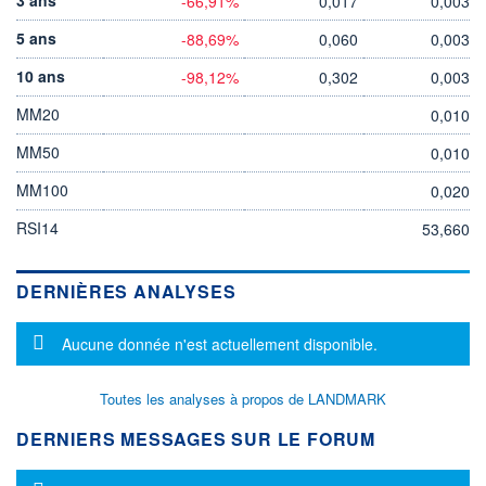
-66,91%
0,017
0,003
5 ans
-88,69%
0,060
0,003
10 ans
-98,12%
0,302
0,003
MM20
0,010
MM50
0,010
MM100
0,020
RSI14
53,660
DERNIÈRES ANALYSES
Message d'information
Aucune donnée n'est actuellement disponible.
Toutes les analyses à propos de LANDMARK
DERNIERS MESSAGES SUR LE FORUM