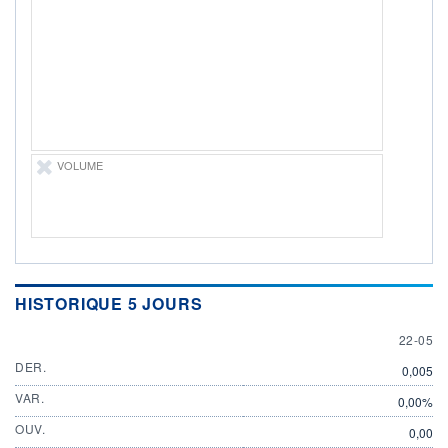
DIVIDENDE
0,00 EUR
-
PROCHAIN
DIVIDENDE
-
ÉLIGIBILITÉ
Non éligible
Boursobank
VOLUME
+ PORTEFEUILLE
+ LISTE
HISTORIQUE 5 JOURS
22 MAY
22-05
DER.
0,005
VAR.
0,00%
OUV.
0,00