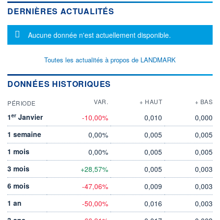
DERNIÈRES ACTUALITÉS
Message d'information
Aucune donnée n'est actuellement disponible.
Toutes les actualités à propos de LANDMARK
DONNÉES HISTORIQUES
VAR.
+ HAUT
+ BAS
PÉRIODE
er
1
Janvier
-10,00%
0,010
0,000
1 semaine
0,00%
0,005
0,005
1 mois
0,00%
0,005
0,005
3 mois
+28,57%
0,005
0,003
6 mois
-47,06%
0,009
0,003
1 an
-50,00%
0,016
0,003
3 ans