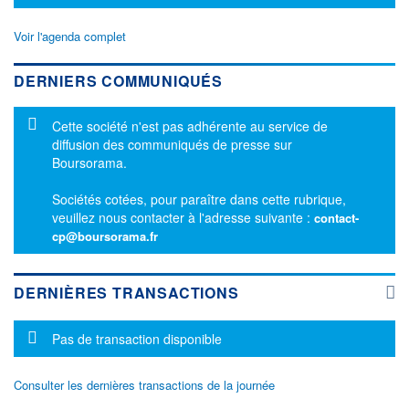
Voir l'agenda complet
DERNIERS COMMUNIQUÉS
Message d'information
Cette société n'est pas adhérente au service de
diffusion des communiqués de presse sur
Boursorama.
Sociétés cotées, pour paraître dans cette rubrique,
veuillez nous contacter à l'adresse suivante :
contact-
cp@boursorama.fr
DERNIÈRES TRANSACTIONS
Message d'information
Pas de transaction disponible
Consulter les dernières transactions de la journée