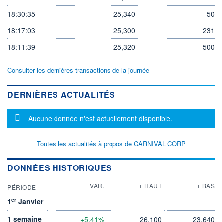
18:30:35
25,340
50
18:17:03
25,300
231
18:11:39
25,320
500
Consulter les dernières transactions de la journée
DERNIÈRES ACTUALITÉS
Message d'information
Aucune donnée n'est actuellement disponible.
Toutes les actualités à propos de CARNIVAL CORP
DONNÉES HISTORIQUES
VAR.
+ HAUT
+ BAS
PÉRIODE
er
1
Janvier
-
-
-
1 semaine
+5,41%
26,100
23,640