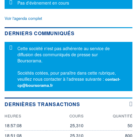
Message d'information
Pas d'évènement en cours
Voir l'agenda complet
DERNIERS COMMUNIQUÉS
Message d'information
Cette société n'est pas adhérente au service de
diffusion des communiqués de presse sur
Boursorama.
Sociétés cotées, pour paraître dans cette rubrique,
veuillez nous contacter à l'adresse suivante :
contact-
cp@boursorama.fr
DERNIÈRES TRANSACTIONS
HEURES
COURS
QUANTITÉ
18:57:08
25,310
50
18:51:08
25,310
800