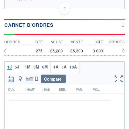
BMG2004J1036 3B5
DONNÉES TEMPS RÉEL
Politique d'exécution
CARNET D'ORDRES
Cotation sur les autres places
26,0
ORDRES
QTÉ
ACHAT
VENTE
QTÉ
ORDRES
0
275
25,260
25,300
3 000
0
25,5
1J
5J
1M
3M
6M
1A
5A
10A
25,0
12h19
15h37
18h55
Compare
OUVERTURE
CLÔTURE VEILLE
0,000
25,770
r
OUV.
+HAUT
+BAS
DER.
VAR.
VOL.
+ HAUT
+ BAS
0,000
25,300
VOLUME
CAPITAL ÉCHANGÉ
13 399
0,00%
VALORISATION
DERNIER ÉCHANGE
06.08.26 / 18:57:08