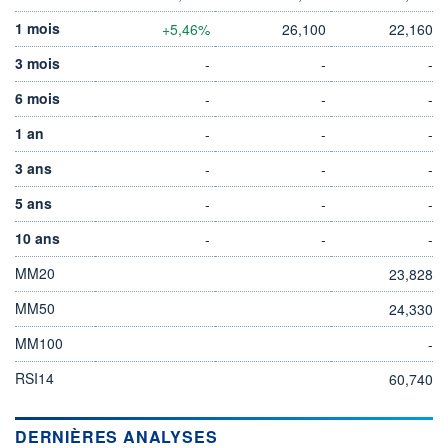
1 mois
+5,46%
26,100
22,160
3 mois
-
-
-
6 mois
-
-
-
1 an
-
-
-
3 ans
-
-
-
5 ans
-
-
-
10 ans
-
-
-
MM20
23,828
MM50
24,330
MM100
-
RSI14
60,740
DERNIÈRES ANALYSES