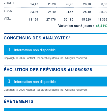
+HAUT
24,47
25,20
25,90
26,10
0,00
+BAS
23,86
24,49
24,55
25,40
25,30
VOL.
13 199
27 476
56 185
45 220
13 399
Variation sur 5 jours :
+5,41%
CONSENSUS DES ANALYSTES*
Message d'information
Information non disponible
Copyright © 2026 FactSet Research Systems Inc. All rights reserved.
ÉVOLUTION DES PRÉVISIONS AU 06/08/26
Message d'information
Information non disponible
Copyright © 2026 FactSet Research Systems Inc. All rights reserved.
ÉVÈNEMENTS