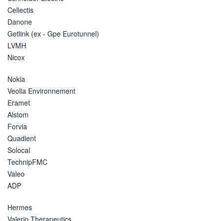
Cellectis
Danone
Getlink (ex - Gpe Eurotunnel)
LVMH
Nicox
Nokia
Veolia Environnement
Eramet
Alstom
Forvia
Quadient
Solocal
TechnipFMC
Valeo
ADP
Hermes
Valerio Therapeutics