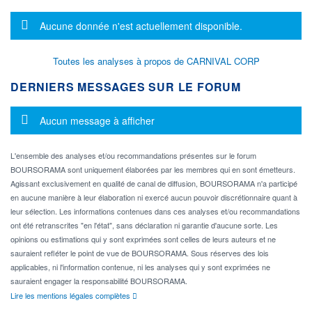
Message d'information
Aucune donnée n'est actuellement disponible.
Toutes les analyses à propos de CARNIVAL CORP
DERNIERS MESSAGES SUR LE FORUM
Message d'information
Aucun message à afficher
L'ensemble des analyses et/ou recommandations présentes sur le forum
BOURSORAMA sont uniquement élaborées par les membres qui en sont émetteurs.
Agissant exclusivement en qualité de canal de diffusion, BOURSORAMA n'a participé
en aucune manière à leur élaboration ni exercé aucun pouvoir discrétionnaire quant à
leur sélection. Les informations contenues dans ces analyses et/ou recommandations
ont été retranscrites "en l'état", sans déclaration ni garantie d'aucune sorte. Les
opinions ou estimations qui y sont exprimées sont celles de leurs auteurs et ne
sauraient refléter le point de vue de BOURSORAMA. Sous réserves des lois
applicables, ni l'information contenue, ni les analyses qui y sont exprimées ne
sauraient engager la responsabilité BOURSORAMA.
Lire les mentions légales complètes