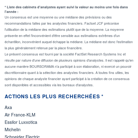
* Liste des cabinets d'analystes ayant suivi la valeur au moins une fois dans
l'année :
Un consensus est une moyenne ou une médiane des prévisions ou des
recommandations faites par les analystes financiers. Factset JCF préconise
l'utilisation de la médiane des estimations plutôt que de la moyenne. La moyenne
présente en effet l'inconvénient d'être sensible aux estimations extrêmes d'un
échantillon, inconvénient auquel échappe la médiane. La médiane est donc l'estimation
la plus généralement retenue par la place financière.
Le présent consensus est fourni par la société FactSet Research Systems Inc et
résulte par nature d'une diffusion de plusieurs opinions d'analystes. Il est rappelé qu'en
aucune manière BOURSORAMA n'a participé à son élaboration, ni exercé un pouvoir
discrétionnaire quant à la sélection des analystes financiers. A toutes fins utiles, les
opinions de chaque analyste financier ayant participé à la création de ce consensus
sont disponibles et accessibles via les bureaux d'analystes.
ACTIONS LES PLUS RECHERCHÉES *
Axa
Air France-KLM
Essilor Luxxotica
Michelin
Schneider Electric