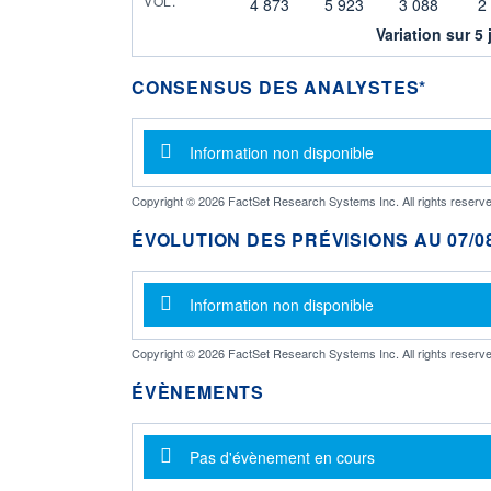
VOL.
4 873
5 923
3 088
2
Variation sur 5 
CONSENSUS DES ANALYSTES*
Message d'information
Information non disponible
Copyright © 2026 FactSet Research Systems Inc. All rights reserve
ÉVOLUTION DES PRÉVISIONS AU 07/08
Message d'information
Information non disponible
Copyright © 2026 FactSet Research Systems Inc. All rights reserve
ÉVÈNEMENTS
Message d'information
Pas d'évènement en cours