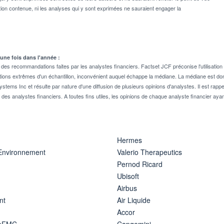
on contenue, ni les analyses qui y sont exprimées ne sauraient engager la
 une fois dans l'année :
 recommandations faites par les analystes financiers. Factset JCF préconise l'utilisation 
tions extrêmes d'un échantillon, inconvénient auquel échappe la médiane. La médiane est donc
stems Inc et résulte par nature d'une diffusion de plusieurs opinions d'analystes. Il est 
n des analystes financiers. A toutes fins utiles, les opinions de chaque analyste financier aya
Hermes
 Environnement
Valerio Therapeutics
Pernod Ricard
Ubisoft
Airbus
nt
Air Liquide
Accor
ipFMC
Capgemini