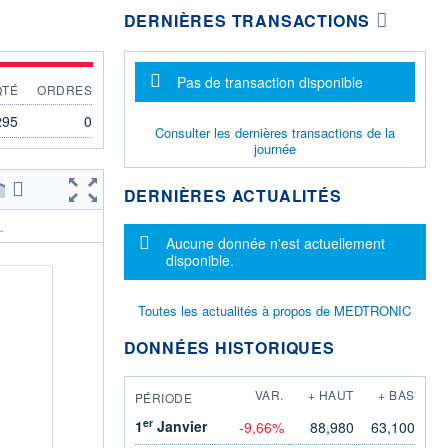
DERNIÈRES TRANSACTIONS
Message d'information
Pas de transaction disponible
QTÉ
ORDRES
295
0
Consulter les dernières transactions de la
journée
DERNIÈRES ACTUALITÉS
.
Message d'information
Aucune donnée n'est actuellement
disponible.
Toutes les actualités à propos de MEDTRONIC
DONNÉES HISTORIQUES
VAR.
+ HAUT
+ BAS
PÉRIODE
er
1
Janvier
-9,66%
88,980
63,100