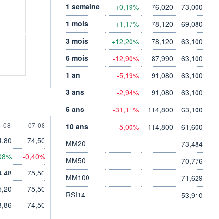
1 semaine
+0,19%
76,020
73,000
1 mois
+1,17%
78,120
69,080
3 mois
+12,20%
78,120
63,100
6 mois
-12,90%
87,990
63,100
1 an
-5,19%
91,080
63,100
3 ans
-2,94%
91,080
63,100
5 ans
-31,11%
114,800
63,100
 AUGUST
7 AUGUST
6-08
07-08
10 ans
-5,00%
114,800
61,600
4,80
74,50
MM20
73,484
08%
-0,40%
MM50
70,776
4,48
75,50
MM100
71,629
5,20
75,50
RSI14
53,910
3,86
74,50