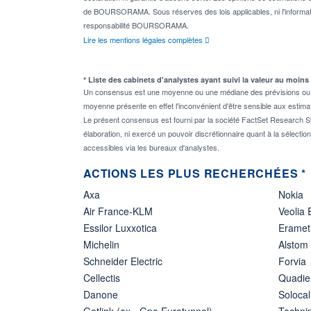
de BOURSORAMA. Sous réserves des lois applicables, ni l'informati
responsabilité BOURSORAMA.
Lire les mentions légales complètes
* Liste des cabinets d'analystes ayant suivi la valeur au moins
Un consensus est une moyenne ou une médiane des prévisions ou des
moyenne présente en effet l'inconvénient d'être sensible aux estima
Le présent consensus est fourni par la société FactSet Research Sy
élaboration, ni exercé un pouvoir discrétionnaire quant à la sélectio
accessibles via les bureaux d'analystes.
ACTIONS LES PLUS RECHERCHÉES *
Axa
Nokia
Air France-KLM
Veolia
Essilor Luxxotica
Eramet
Michelin
Alstom
Schneider Electric
Forvia
Cellectis
Quadie
Danone
Solocal
Getlink (ex - Gpe Eurotunnel)
Techn