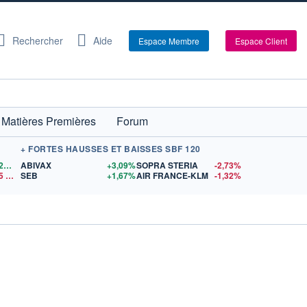
Rechercher
Aide
Espace Membre
Espace Client
Matières Premières
Forum
+ FORTES HAUSSES ET BAISSES SBF 120
1,1524
$US
ABIVAX
+3,09%
SOPRA STERIA
-2,73%
5
$US
SEB
+1,67%
AIR FRANCE-KLM
-1,32%