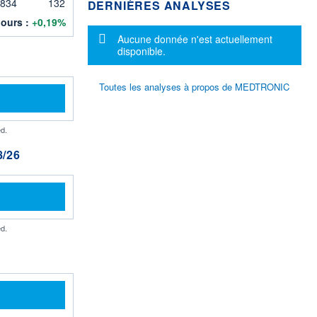
 834
132
DERNIÈRES ANALYSES
jours :
+0,19%
Message d'information
Aucune donnée n'est actuellement
disponible.
Toutes les analyses à propos de MEDTRONIC
d.
/26
d.