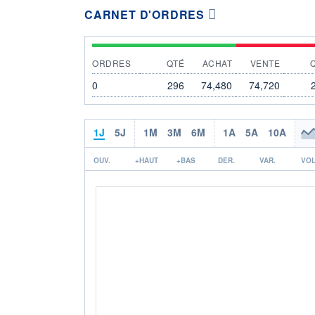
CARNET D'ORDRES
ORDRES
QTÉ
ACHAT
VENTE
0
296
74,480
74,720
1J
5J
1M
3M
6M
1A
5A
10A
OUV.
+HAUT
+BAS
DER.
VAR.
VOL