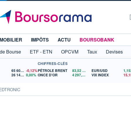
MOBILIER
IMPÔTS
ACTU
BOURSOBANK
 de Bourse
ETF - ETN
OPCVM
Taux
Devises
CHIFFRES-CLÉS
65 606,71
-0,12%
PÉTROLE BRENT
83,52
$US
EUR/USD
26 140,13
0,00%
ONCE D'OR
4 297,27
$US
VIX INDEX
15,1
MEDTRONIC