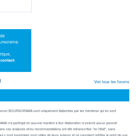
 de
oursorama.
rique,
:
contact-
M
Voir tous les forums
e forum BOURSORAMA sont uniquement élaborées par les membres qui en sont
MA n'a participé en aucune manière à leur élaboration ni exercé aucun pouvoir
dans ces analyses et/ou recommandations ont été retranscrites "en l'état", sans
ui y sont exprimées sont celles de leurs auteurs et ne sauraient refléter le point de vue