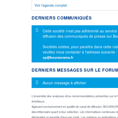
Voir l'agenda complet
DERNIERS COMMUNIQUÉS
Message d'information
Cette société n'est pas adhérente au service
diffusion des communiqués de presse sur B
Sociétés cotées, pour paraître dans cette rub
veuillez nous contacter à l'adresse suivante 
cp@boursorama.fr
DERNIERS MESSAGES SUR LE FORU
Message d'information
Aucun message à afficher
L'ensemble des analyses et/ou recommandations présentes sur l
émetteurs.
Agissant exclusivement en qualité de canal de diffusion, BOURSORA
discrétionnaire quant à leur sélection. Les informations contenues 
déclaration ni garantie d'aucune sorte. Les opinions ou estimations q