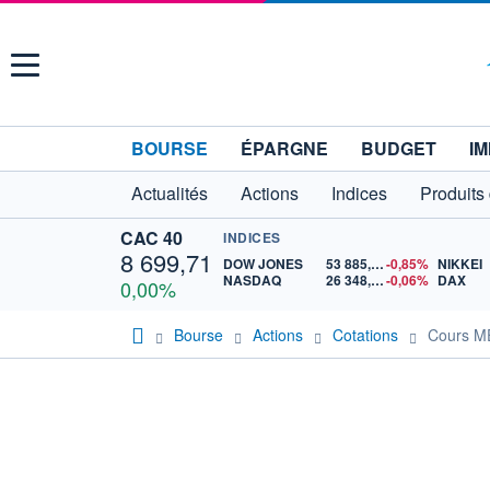
Menu
BOURSE
ÉPARGNE
BUDGET
IM
Actualités
Actions
Indices
Produits
CAC 40
INDICES
8 699,71
DOW JONES
53 885,10
-0,85%
NIKKEI
NASDAQ
26 348,35
-0,06%
DAX
0,00%
Bourse
Actions
Cotations
Cours 