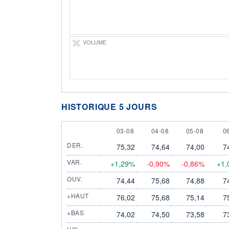
VOLUME
HISTORIQUE 5 JOURS
3 AUGUST
4 AUGUST
5 AUGUST
6
03-08
04-08
05-08
0
DER.
75,32
74,64
74,00
7
VAR.
+1,29%
-0,90%
-0,86%
+1,
OUV.
74,44
75,68
74,88
7
+HAUT
76,02
75,68
75,14
7
+BAS
74,02
74,50
73,58
7