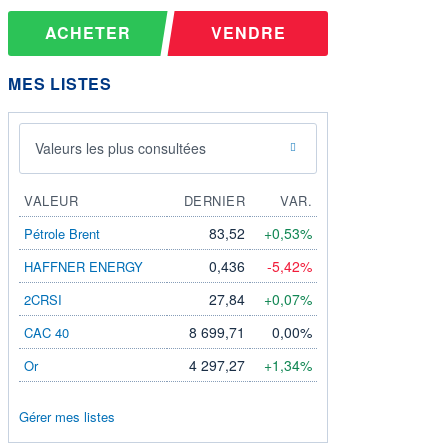
ACHETER
VENDRE
MES LISTES
Valeurs les plus consultées
VALEUR
DERNIER
VAR.
83,52
+0,53%
Pétrole Brent
0,436
-5,42%
HAFFNER ENERGY
27,84
+0,07%
2CRSI
8 699,71
0,00%
CAC 40
4 297,27
+1,34%
Or
Gérer mes listes