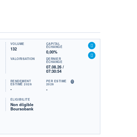
VOLUME
CAPITAL
ÉCHANGÉ
132
0,00%
VALORISATION
DERNIER
ÉCHANGE
07.08.26 /
07:30:54
RENDEMENT
PER ESTIMÉ
ESTIMÉ 2026
2026
-
-
ÉLIGIBILITÉ
Non éligible
Boursobank