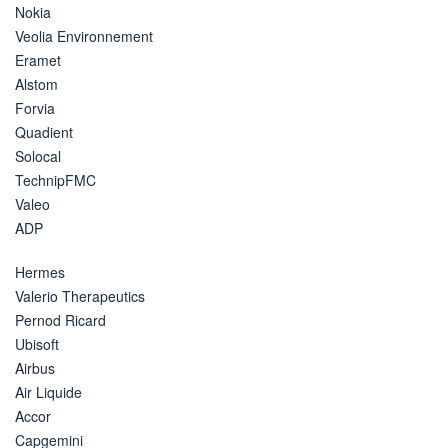
Nokia
Veolia Environnement
Eramet
Alstom
Forvia
Quadient
Solocal
TechnipFMC
Valeo
ADP
Hermes
Valerio Therapeutics
Pernod Ricard
Ubisoft
Airbus
Air Liquide
Accor
Capgemini