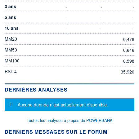
3 ans
-
-
-
5 ans
-
-
-
10 ans
-
-
-
MM20
0,478
MM50
0,646
MM100
0,598
RSI14
35,920
DERNIÈRES ANALYSES
Message d'information
Aucune donnée n'est actuellement disponible.
Toutes les analyses à propos de POWERBANK
DERNIERS MESSAGES SUR LE FORUM