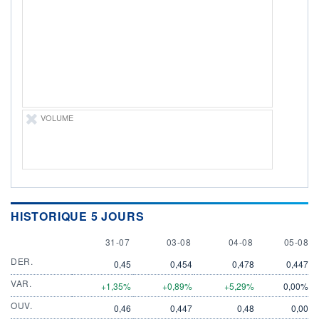
DIVIDENDE
0,00 EUR
-
PROCHAIN
DIVIDENDE
-
ÉLIGIBILITÉ
Non éligible
Boursobank
VOLUME
+ PORTEFEUILLE
+ LISTE
HISTORIQUE 5 JOURS
31 JULY
3 AUGUST
4 AUGUST
5 AUGU
31-07
03-08
04-08
05-08
DER.
0,45
0,454
0,478
0,447
VAR.
+1,35%
+0,89%
+5,29%
0,00%
OUV.
0,46
0,447
0,48
0,00