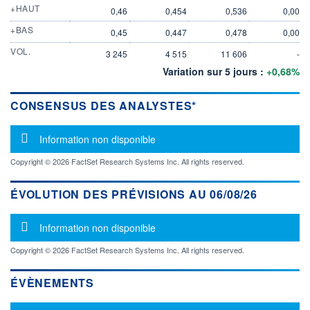
+HAUT
0,46
0,454
0,536
0,00
+BAS
0,45
0,447
0,478
0,00
VOL.
3 245
4 515
11 606
-
Variation sur 5 jours :
+0,68%
CONSENSUS DES ANALYSTES*
Message d'information
Information non disponible
Copyright © 2026 FactSet Research Systems Inc. All rights reserved.
ÉVOLUTION DES PRÉVISIONS AU 06/08/26
Message d'information
Information non disponible
Copyright © 2026 FactSet Research Systems Inc. All rights reserved.
ÉVÈNEMENTS