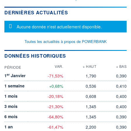
DERNIÈRES ACTUALITÉS
Message d'information
Aucune donnée n'est actuellement disponible.
Toutes les actualités à propos de POWERBANK
DONNÉES HISTORIQUES
VAR.
+ HAUT
+ BAS
PÉRIODE
er
1
Janvier
-71,53%
1,790
0,390
1 semaine
+0,68%
0,536
0,410
1 mois
-20,18%
0,608
0,400
3 mois
-21,30%
1,345
0,400
6 mois
-64,80%
1,345
0,390
1 an
-61,47%
2,200
0,390