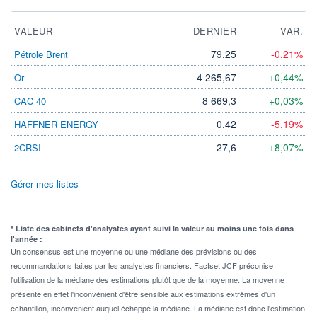
VALEUR
DERNIER
VAR.
79,25
-0,21%
Pétrole Brent
4 265,67
+0,44%
Or
8 669,3
+0,03%
CAC 40
0,42
-5,19%
HAFFNER ENERGY
27,6
+8,07%
2CRSI
Gérer mes listes
* Liste des cabinets d'analystes ayant suivi la valeur au moins une fois dans
l'année :
Un consensus est une moyenne ou une médiane des prévisions ou des
recommandations faites par les analystes financiers. Factset JCF préconise
l'utilisation de la médiane des estimations plutôt que de la moyenne. La moyenne
présente en effet l'inconvénient d'être sensible aux estimations extrêmes d'un
échantillon, inconvénient auquel échappe la médiane. La médiane est donc l'estimation