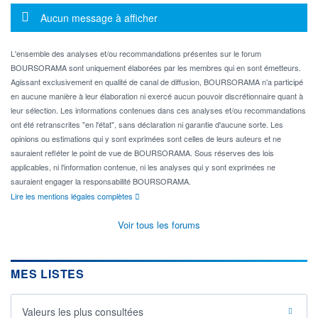
Message d'information
Aucun message à afficher
L'ensemble des analyses et/ou recommandations présentes sur le forum
BOURSORAMA sont uniquement élaborées par les membres qui en sont émetteurs.
Agissant exclusivement en qualité de canal de diffusion, BOURSORAMA n'a participé
en aucune manière à leur élaboration ni exercé aucun pouvoir discrétionnaire quant à
leur sélection. Les informations contenues dans ces analyses et/ou recommandations
ont été retranscrites "en l'état", sans déclaration ni garantie d'aucune sorte. Les
opinions ou estimations qui y sont exprimées sont celles de leurs auteurs et ne
sauraient refléter le point de vue de BOURSORAMA. Sous réserves des lois
applicables, ni l'information contenue, ni les analyses qui y sont exprimées ne
sauraient engager la responsabilité BOURSORAMA.
Lire les mentions légales complètes
Voir tous les forums
MES LISTES
Valeurs les plus consultées