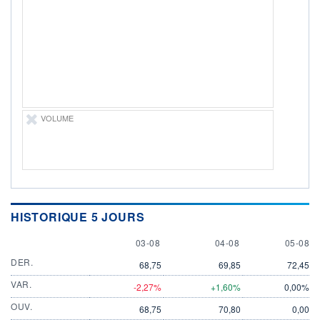
DIVIDENDE
0,00 EUR
-
PROCHAIN
DIVIDENDE
-
ÉLIGIBILITÉ
Non éligible
Boursobank
VOLUME
+ PORTEFEUILLE
+ LISTE
HISTORIQUE 5 JOURS
3 AUGUST
4 AUGUST
5 AUGU
03-08
04-08
05-08
DER.
68,75
69,85
72,45
VAR.
-2,27%
+1,60%
0,00%
OUV.
68,75
70,80
0,00