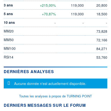
3 ans
+215,00%
119,000
20,800
5 ans
+70,87%
119,000
18,500
10 ans
-
-
-
MM20
73,828
MM50
72,166
MM100
84,271
RSI14
53,760
DERNIÈRES ANALYSES
Message d'information
Aucune donnée n'est actuellement disponible.
Toutes les analyses à propos de TURNING POINT
DERNIERS MESSAGES SUR LE FORUM