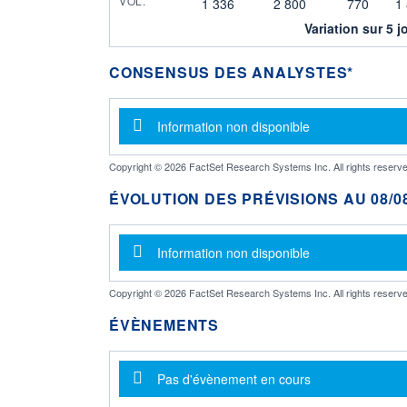
VOL.
1 336
2 800
770
1
Variation sur 5 j
CONSENSUS DES ANALYSTES*
Message d'information
Information non disponible
Copyright © 2026 FactSet Research Systems Inc. All rights reserve
ÉVOLUTION DES PRÉVISIONS AU 08/08
Message d'information
Information non disponible
Copyright © 2026 FactSet Research Systems Inc. All rights reserve
ÉVÈNEMENTS
Message d'information
Pas d'évènement en cours