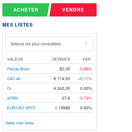
ACHETER
VENDRE
MES LISTES
Valeurs les plus consultées
VALEUR
DERNIER
VAR.
82,35
-0,88%
Pétrole Brent
8 714,93
+0,17%
CAC 40
4 342,26
0,00%
Or
27,6
-0,79%
2CRSI
1,15586
0,00%
EUR/USD SPOT
Gérer mes listes