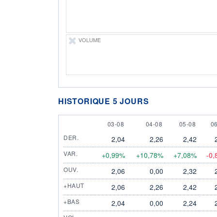
VOLUME
HISTORIQUE 5 JOURS
3 AUGUST
4 AUGUST
5 AUGUST
6
03-08
04-08
05-08
0
DER.
2,04
2,26
2,42
VAR.
+0,99%
+10,78%
+7,08%
-0
OUV.
2,06
0,00
2,32
+HAUT
2,06
2,26
2,42
+BAS
2,04
0,00
2,24