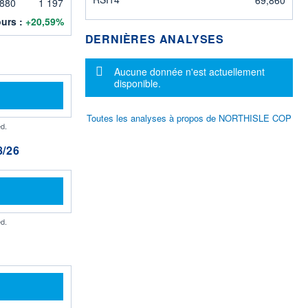
 880
1 197
ours :
+20,59%
DERNIÈRES ANALYSES
Message d'information
Aucune donnée n'est actuellement
disponible.
Toutes les analyses à propos de NORTHISLE COP
d.
/26
d.