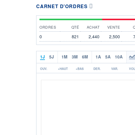
CARNET D'ORDRES
ORDRES
QTÉ
ACHAT
VENTE
0
821
2,440
2,500
1J
5J
1M
3M
6M
1A
5A
10A
OUV.
+HAUT
+BAS
DER.
VAR.
VOL