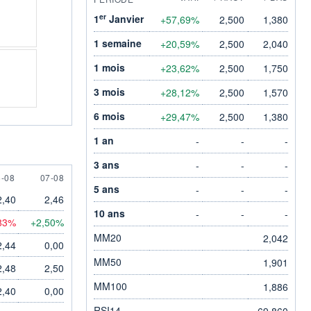
er
1
Janvier
+57,69%
2,500
1,380
1 semaine
+20,59%
2,500
2,040
1 mois
+23,62%
2,500
1,750
3 mois
+28,12%
2,500
1,570
6 mois
+29,47%
2,500
1,380
1 an
-
-
-
3 ans
-
-
-
 AUGUST
7 AUGUST
6-08
07-08
5 ans
-
-
-
2,40
2,46
10 ans
-
-
-
,83%
+2,50%
MM20
2,042
2,44
0,00
MM50
1,901
2,48
2,50
MM100
1,886
2,40
0,00
RSI14
69,860