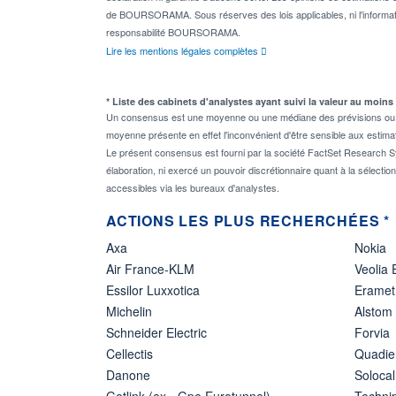
de BOURSORAMA. Sous réserves des lois applicables, ni l'informati
responsabilité BOURSORAMA.
Lire les mentions légales complètes
* Liste des cabinets d'analystes ayant suivi la valeur au moins
Un consensus est une moyenne ou une médiane des prévisions ou des
moyenne présente en effet l'inconvénient d'être sensible aux estima
Le présent consensus est fourni par la société FactSet Research Sy
élaboration, ni exercé un pouvoir discrétionnaire quant à la sélectio
accessibles via les bureaux d'analystes.
ACTIONS LES PLUS RECHERCHÉES *
Axa
Nokia
Air France-KLM
Veolia
Essilor Luxxotica
Eramet
Michelin
Alstom
Schneider Electric
Forvia
Cellectis
Quadie
Danone
Solocal
Getlink (ex - Gpe Eurotunnel)
Techn