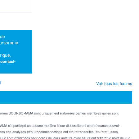
 de
oursorama.
rique,
:
contact-
M
Voir tous les forums
e forum BOURSORAMA sont uniquement élaborées par les membres qui en sont
MA n'a participé en aucune manière à leur élaboration ni exercé aucun pouvoir
dans ces analyses et/ou recommandations ont été retranscrites "en l'état", sans
ui y sont exprimées sont celles de leurs auteurs et ne sauraient refléter le point de vue