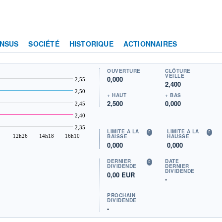
NSUS
SOCIÉTÉ
HISTORIQUE
ACTIONNAIRES
OUVERTURE
CLÔTURE
VEILLE
0,000
2,55
2,400
2,50
+ HAUT
+ BAS
2,500
0,000
2,45
2,40
2,35
LIMITE À LA
LIMITE À LA
12h26
14h18
16h10
BAISSE
HAUSSE
0,000
0,000
DERNIER
DATE
DIVIDENDE
DERNIER
DIVIDENDE
0,00 EUR
-
PROCHAIN
DIVIDENDE
-