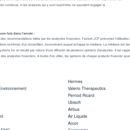
on contenue, ni les analyses qui y sont exprimées ne sauraient engager la
 une fois dans l'année :
 recommandations faites par les analystes financiers. Factset JCF préconise l'utilisation 
tions extrêmes d'un échantillon, inconvénient auquel échappe la médiane. La médiane est donc
stems Inc et résulte par nature d'une diffusion de plusieurs opinions d'analystes. Il est 
n des analystes financiers. A toutes fins utiles, les opinions de chaque analyste financier aya
Hermes
 Environnement
Valerio Therapeutics
Pernod Ricard
Ubisoft
Airbus
nt
Air Liquide
Accor
ipFMC
Capgemini