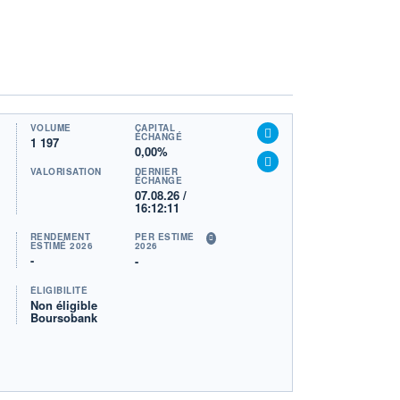
VOLUME
CAPITAL
ÉCHANGÉ
1 197
0,00%
VALORISATION
DERNIER
ÉCHANGE
07.08.26 /
16:12:11
RENDEMENT
PER ESTIMÉ
ESTIMÉ 2026
2026
-
-
ÉLIGIBILITÉ
Non éligible
Boursobank