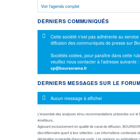
Voir l'agenda complet
DERNIERS COMMUNIQUÉS
Message d'information
Cette société n'est pas adhérente au service
diffusion des communiqués de presse sur B
Sociétés cotées, pour paraître dans cette rub
veuillez nous contacter à l'adresse suivante 
cp@boursorama.fr
DERNIERS MESSAGES SUR LE FORU
Message d'information
Aucun message à afficher
L'ensemble des analyses et/ou recommandations présentes sur l
émetteurs.
Agissant exclusivement en qualité de canal de diffusion, BOURSORA
discrétionnaire quant à leur sélection. Les informations contenues 
déclaration ni garantie d'aucune sorte. Les opinions ou estimations q