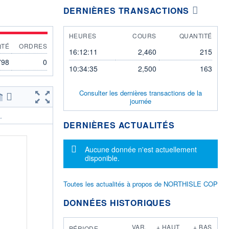
DERNIÈRES TRANSACTIONS
HEURES
COURS
QUANTITÉ
QTÉ
ORDRES
16:12:11
2,460
215
798
0
10:34:35
2,500
163
Consulter les dernières transactions de la
journée
.
DERNIÈRES ACTUALITÉS
Message d'information
Aucune donnée n'est actuellement
disponible.
Toutes les actualités à propos de NORTHISLE COP
DONNÉES HISTORIQUES
VAR.
+ HAUT
+ BAS
PÉRIODE