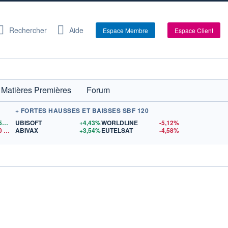
Rechercher
Aide
Espace Membre
Espace Client
Matières Premières
Forum
+ FORTES HAUSSES ET BAISSES SBF 120
1,1559
$US
UBISOFT
+4,43%
WORLDLINE
-5,12%
0
$US
ABIVAX
+3,54%
EUTELSAT
-4,58%