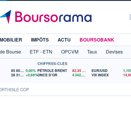
MOBILIER
IMPÔTS
ACTU
BOURSOBANK
 de Bourse
ETF - ETN
OPCVM
Taux
Devises
CHIFFRES-CLÉS
65 606,71
0,00%
PÉTROLE BRENT
82,35
$US
EUR/USD
26 319,45
+0,69%
ONCE D'OR
4 342,26
$US
VIX INDEX
14,9
NORTHISLE COP