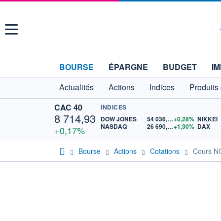
Menu
BOURSE
ÉPARGNE
BUDGET
IM
Actualités
Actions
Indices
Produits
CAC 40
INDICES
8 714,93
DOW JONES
54 036,93
+0,28%
NIKKEI
NASDAQ
26 690,62
+1,30%
DAX
+0,17%
Bourse
Actions
Cotations
Cours 