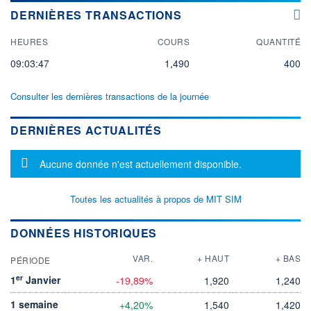
DERNIÈRES TRANSACTIONS
HEURES
COURS
QUANTITÉ
09:03:47
1,490
400
Consulter les dernières transactions de la journée
DERNIÈRES ACTUALITÉS
Message d'information
Aucune donnée n'est actuellement disponible.
Toutes les actualités à propos de MIT SIM
DONNÉES HISTORIQUES
VAR.
+ HAUT
+ BAS
PÉRIODE
er
1
Janvier
-19,89%
1,920
1,240
1 semaine
+4,20%
1,540
1,420