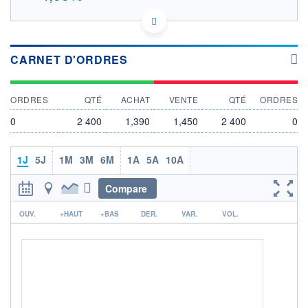
IT0005427510 MTS
DONNÉES TEMPS DIFFÉRÉ
Politique d'exécution
CARNET D'ORDRES
Cotation sur les autres places
1,50
ORDRES
QTÉ
ACHAT
VENTE
QTÉ
ORDRES
0
2 400
1,390
1,450
2 400
0
1,45
1J
5J
1M
3M
6M
1A
5A
10A
1,40
Compare
SECTEUR
r
PÉTROLE ET GAZ
OUV.
+HAUT
+BAS
DER.
VAR.
VOL.
OUVERTURE
CLÔTURE VEILLE
1,490
1,420
+ HAUT
+ BAS
1,490
1,490
VOLUME
CAPITAL ÉCHANGÉ