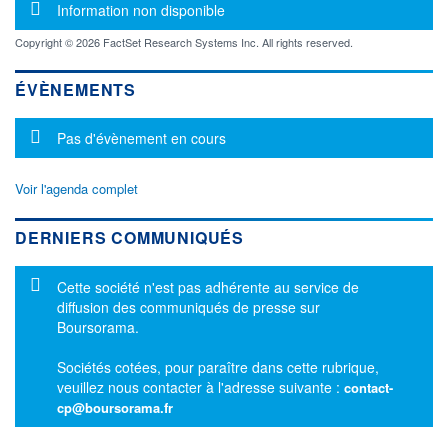
Message d'information
Information non disponible
Copyright © 2026 FactSet Research Systems Inc. All rights reserved.
ÉVÈNEMENTS
Message d'information
Pas d'évènement en cours
Voir l'agenda complet
DERNIERS COMMUNIQUÉS
Message d'information
Cette société n'est pas adhérente au service de
diffusion des communiqués de presse sur
Boursorama.
Sociétés cotées, pour paraître dans cette rubrique,
veuillez nous contacter à l'adresse suivante :
contact-
cp@boursorama.fr